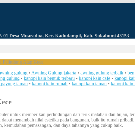
RW. 01 Desa Muaradua, Kec. Kadudampit, Kab. Sukabumi 43153
a Pelindung Atap Kece
awning gulung
•
Awning Gulung jakarta
•
awning gulung terbaik
•
ben
ing gulung
•
kanopi kain bentuk terbaru
•
kanopi kain cafe
•
kanopi kai
n payung taman
•
kanopi kain rumah
•
kanopi kain taman
•
kanopi kain 
Kece
ler untuk memberikan perlindungan dari terik matahari dan hujan, teru
dapat menambah nilai estetika pada bangunan, baik itu rumah pribadi, k
ain, kemudahan pemasangan, dan daya tahannya yang cukup baik.