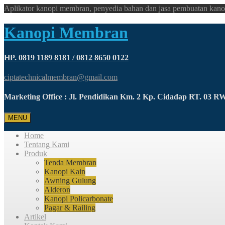
Aplikator kanopi membran, penyedia bahan dan jasa pembuatan kano
Kanopi Membran
HP. 0819 1189 8181 / 0812 8650 0122
ciptatechnicalmembran@gmail.com
Marketing Office : Jl. Pendidikan Km. 2 Kp. Cidadap RT. 03 
MENU
Home
Tentang Kami
Produk
Tenda Membran
Kanopi Kain
Awning Gulung
Alderon
Kanopi Policarbonate
Pagar & Railing
Artikel