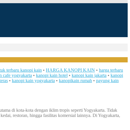
tuk terbaru kanopi kain
•
HARGA KANOPI KAIN
•
harga terbaru
n cafe yogyakarta
•
kanopi kain hotel
•
kanopi kain jakarta
•
kanopi
teras
•
kanopi kain yogyakarta
•
kanopikain rumah
•
payung kain
tama di kota-kota dengan iklim tropis seperti Yogyakarta. Tidak
edai, restoran, hingga fasilitas komersial lainnya. Di Yogyakarta,