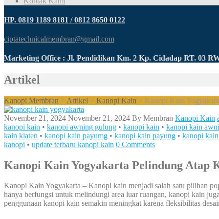
Kontak Kami
HP. 0819 1189 8181 / 0812 8650 0122
ciptatechnicalmembran@gmail.com
Marketing Office : Jl. Pendidikan Km. 2 Kp. Cidadap RT. 03 
Artikel
Kanopi Membran
>
Artikel
>
Kanopi Kain
>
Kanopi Kain Yogyakart
November 21, 2024
November 21, 2024
By
Membran
Kanopi Kain
kanopi kain
•
kanopi awning gulung
•
kanopi kain
•
kanopi kain awn
kain klaten
•
kanopi kain payumg
•
kanopi kain payung
•
kanopi kai
kanopi
•
update terbaru kanopi kain
0 Comments
Kanopi Kain Yogyakarta Pelindung Atap 
Kanopi Kain Yogyakarta – Kanopi kain menjadi salah satu pilihan popu
hanya berfungsi untuk melindungi area luar ruangan, kanopi kain juga 
penggunaan kanopi kain semakin meningkat karena fleksibilitas des