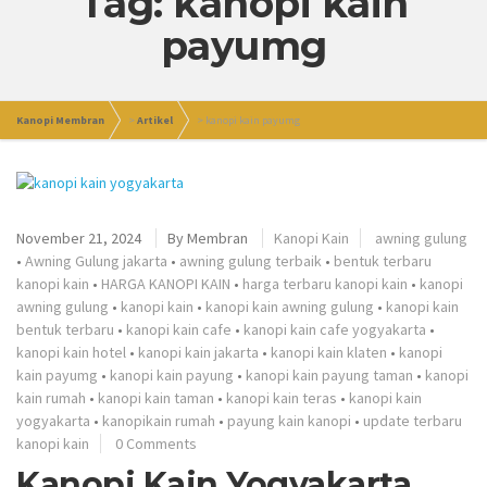
Tag: kanopi kain
payumg
Kanopi Membran
>
Artikel
>
kanopi kain payumg
November 21, 2024
By
Membran
Kanopi Kain
awning gulung
•
Awning Gulung jakarta
•
awning gulung terbaik
•
bentuk terbaru
kanopi kain
•
HARGA KANOPI KAIN
•
harga terbaru kanopi kain
•
kanopi
awning gulung
•
kanopi kain
•
kanopi kain awning gulung
•
kanopi kain
bentuk terbaru
•
kanopi kain cafe
•
kanopi kain cafe yogyakarta
•
kanopi kain hotel
•
kanopi kain jakarta
•
kanopi kain klaten
•
kanopi
kain payumg
•
kanopi kain payung
•
kanopi kain payung taman
•
kanopi
kain rumah
•
kanopi kain taman
•
kanopi kain teras
•
kanopi kain
yogyakarta
•
kanopikain rumah
•
payung kain kanopi
•
update terbaru
kanopi kain
0 Comments
Kanopi Kain Yogyakarta