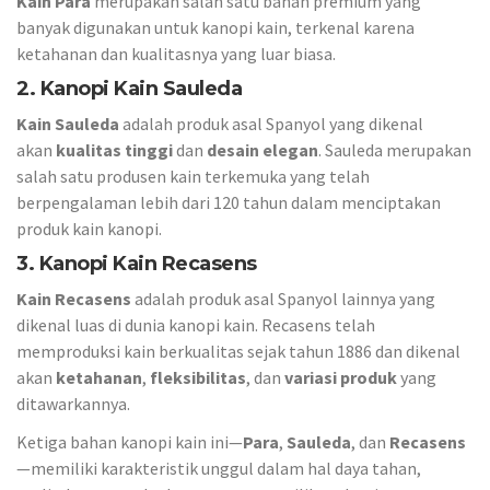
Kain Para
merupakan salah satu bahan premium yang
banyak digunakan untuk kanopi kain, terkenal karena
ketahanan dan kualitasnya yang luar biasa.
2. Kanopi Kain Sauleda
Kain Sauleda
adalah produk asal Spanyol yang dikenal
akan
kualitas tinggi
dan
desain elegan
. Sauleda merupakan
salah satu produsen kain terkemuka yang telah
berpengalaman lebih dari 120 tahun dalam menciptakan
produk kain kanopi.
3. Kanopi Kain Recasens
Kain Recasens
adalah produk asal Spanyol lainnya yang
dikenal luas di dunia kanopi kain. Recasens telah
memproduksi kain berkualitas sejak tahun 1886 dan dikenal
akan
ketahanan
,
fleksibilitas
, dan
variasi produk
yang
ditawarkannya.
Ketiga bahan kanopi kain ini—
Para
,
Sauleda
, dan
Recasens
—memiliki karakteristik unggul dalam hal daya tahan,