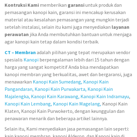
Kontruksi Kami
memberikan
garansi
untuk produk dan
pemasangan kanopi kain, garansi ini mencakup kerusakan
material atau kesalahan pemasangan yang mungkin terjadi
setelah instalasi, selain itu kami juga menyediakan
layanan
perawatan
jika Anda membutuhkan bantuan untuk menjaga
agar kanopi kain tetap dalam kondisi terbaik.
CT – Membran
adalah pilihan yang tepat merupakan vendor
spesialis
Kanopi
berpengalaman lebih dari 15 tahun dengan
harga yang sangat kompetitif Anda bisa mendapatkan
kanopi membran yang berkualitas, awet dan bergaransi, juga
menawarkan
Kanopi Kain Sumedang,
Kanopi Kain
Pangandaran,
Kanopi Kain Purwakarta,
Kanopi Kain
Majalengka,
Kanopi Kain Karawang,
Kanopi Kain Indramayu
,
Kanopi Kain Lembang,
Kanopi Kain Magelang,
Kanopi Kain
Klaten, Kanopi Kain Purwokerto, dengan keunggulan dan
penawaran menarik dan beberapa artikel lainnya.
Selain itu, Kami menyediakan jasa pemasangan lain seperti:
kain kanopi membran, kanopi Alderon, dan Kanopi kain di