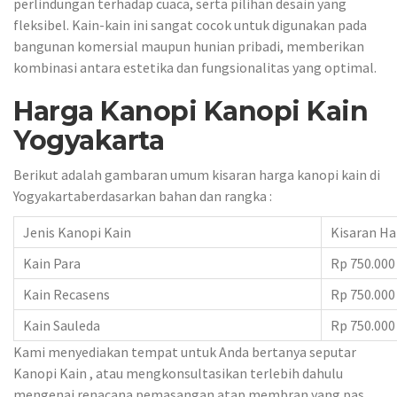
perlindungan terhadap cuaca, serta pilihan desain yang
fleksibel. Kain-kain ini sangat cocok untuk digunakan pada
bangunan komersial maupun hunian pribadi, memberikan
kombinasi antara estetika dan fungsionalitas yang optimal.
Harga Kanopi Kanopi Kain
Yogyakarta
Berikut adalah gambaran umum kisaran harga kanopi kain di
Yogyakartaberdasarkan bahan dan rangka :
Jenis Kanopi Kain
Kisaran Ha
Kain Para
Rp 750.000
Kain Recasens
Rp 750.000
Kain Sauleda
Rp 750.000
Kami menyediakan tempat untuk Anda bertanya seputar
Kanopi Kain , atau mengkonsultasikan terlebih dahulu
mengenai renacana pemasangan atap membran yang pas