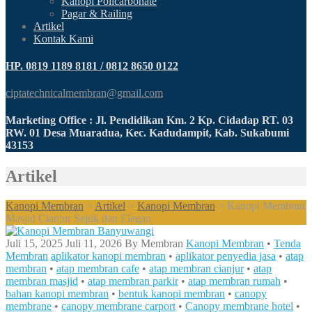
Kanopi Policarbonate
Pagar & Railing
Artikel
Kontak Kami
HP. 0819 1189 8181 / 0812 8650 0122
ciptatechnicalmembran@gmail.com
Marketing Office : Jl. Pendidikan Km. 2 Kp. Cidadap RT. 03
RW. 01 Desa Muaradua, Kec. Kadudampit, Kab. Sukabumi
43153
Artikel
Kanopi Membran
>
Artikel
>
Kanopi Membran
>
Kanopi Membran
Masjid Cianjur Sejuk dan Elegan
Juli 15, 2025
Juli 11, 2026
By
Membran
Kanopi Membran
•
Tenda
Membran
aplikator kanopi membran
•
aplikator penyedia jasa
•
atap
membran
•
atap membran cafe
•
atap membran cianjur
•
atap
membran masjid
•
atap membran parkir
•
atap membran rumah
•
bahan kanopi membran
•
bentuk kanopi membran
•
canopy
membrane
•
canopy membrane carport
•
Canopy membrane hotel
•