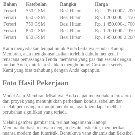
Bahan
Ketebalan
Rangka
Harga
Ferrari
550 GSM
Besi Hitam
Rp. 950.000-1.200
Ferrari
650 GSM
Besi Hitam
Rp. 1.200.000-1.450
Ferrari
750 GSM
Besi Hitam
Rp. 1.450.000-1.700
Ferrari
850 GSM
Besi Hitam
Rp. 1.700.000-1.950
Ferrari
950 GSM
Besi Hitam
Rp. 1.950.000-2.200
Kami menyediakan tempat untuk Anda bertanya seputar Kanopi
Membran, atau mengkonsultasikan terlebih dahulu mengenai
renacana pemasangan Tenda membran yang pas dan sesuai dengan
hunian Anda, untuk itu silahkan menghubungi Customer servis
Kami yang bisa terhubung dengan Anda kapanpun.
Foto Hasil Pekerjaan
Model Atap Membran Misalnya, Anda dapat menyertakan foto-foto
dari proyek yang menunjukkan perbedaan kondisi sebelum dan
setelah pemasangan kanopi membran, agar klien dapat melihat
perubahan signifikan yang terjadi.
Melalui gambar-gambar ini, terlihat bagaimana Kanopi
Membranberhasil menyatu dengan desain arsitektur, memberikan
nuansa modern dan futuristik. Bentuknya yang dinamis dan fleksibel