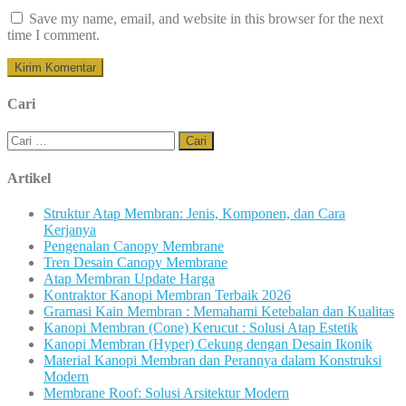
Save my name, email, and website in this browser for the next
time I comment.
Cari
Cari
untuk:
Artikel
Struktur Atap Membran: Jenis, Komponen, dan Cara
Kerjanya
Pengenalan Canopy Membrane
Tren Desain Canopy Membrane
Atap Membran Update Harga
Kontraktor Kanopi Membran Terbaik 2026
Gramasi Kain Membran : Memahami Ketebalan dan Kualitas
Kanopi Membran (Cone) Kerucut : Solusi Atap Estetik
Kanopi Membran (Hyper) Cekung dengan Desain Ikonik
Material Kanopi Membran dan Perannya dalam Konstruksi
Modern
Membrane Roof: Solusi Arsitektur Modern