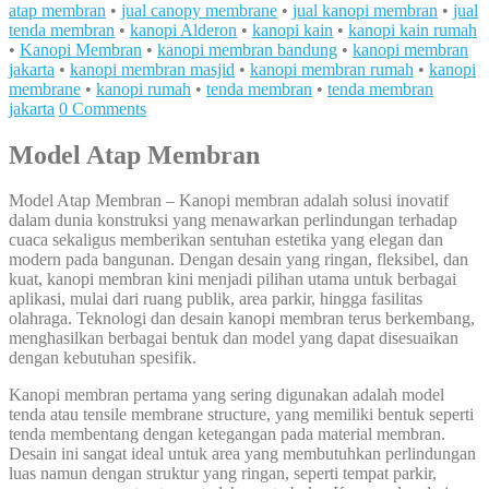
atap membran
•
jual canopy membrane
•
jual kanopi membran
•
jual
tenda membran
•
kanopi Alderon
•
kanopi kain
•
kanopi kain rumah
•
Kanopi Membran
•
kanopi membran bandung
•
kanopi membran
jakarta
•
kanopi membran masjid
•
kanopi membran rumah
•
kanopi
membrane
•
kanopi rumah
•
tenda membran
•
tenda membran
jakarta
0 Comments
Model Atap Membran
Model Atap Membran – Kanopi membran adalah solusi inovatif
dalam dunia konstruksi yang menawarkan perlindungan terhadap
cuaca sekaligus memberikan sentuhan estetika yang elegan dan
modern pada bangunan. Dengan desain yang ringan, fleksibel, dan
kuat, kanopi membran kini menjadi pilihan utama untuk berbagai
aplikasi, mulai dari ruang publik, area parkir, hingga fasilitas
olahraga. Teknologi dan desain kanopi membran terus berkembang,
menghasilkan berbagai bentuk dan model yang dapat disesuaikan
dengan kebutuhan spesifik.
Kanopi membran pertama yang sering digunakan adalah model
tenda atau tensile membrane structure, yang memiliki bentuk seperti
tenda membentang dengan ketegangan pada material membran.
Desain ini sangat ideal untuk area yang membutuhkan perlindungan
luas namun dengan struktur yang ringan, seperti tempat parkir,