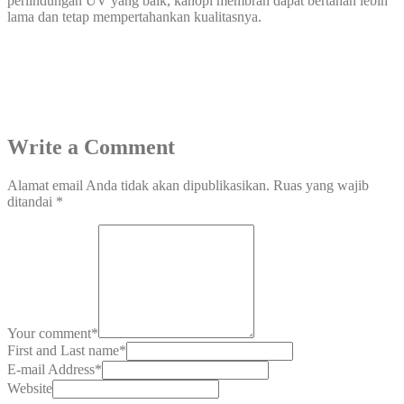
perlindungan UV yang baik, kanopi membran dapat bertahan lebih
lama dan tetap mempertahankan kualitasnya.
Write a Comment
Alamat email Anda tidak akan dipublikasikan.
Ruas yang wajib
ditandai
*
Your comment
*
First and Last name
*
E-mail Address
*
Website