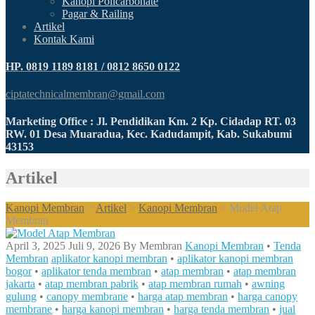
Kanopi Policarbonate
Pagar & Railing
Artikel
Kontak Kami
HP. 0819 1189 8181 / 0812 8650 0122
ciptatechnicalmembran@gmail.com
Marketing Office : Jl. Pendidikan Km. 2 Kp. Cidadap RT. 03
RW. 01 Desa Muaradua, Kec. Kadudampit, Kab. Sukabumi
43153
Artikel
Kanopi Membran
>
Artikel
>
Kanopi Membran
>
Model Atap
Membran
April 3, 2025
Juli 9, 2026
By
Membran
Kanopi Membran
•
Tenda
Membran
aplikator kanopi membran
•
aplikator kanopi membran
bogor
•
aplikator tenda membran
•
atap membran
•
atap membran
jakarta
•
atap membran pabrik
•
atap membran rumah
•
awning
gulung
•
canopy membrane
•
harga atap membran
•
harga canopy
membrane
•
harga kanopi membran
•
harga tenda membran
•
jual