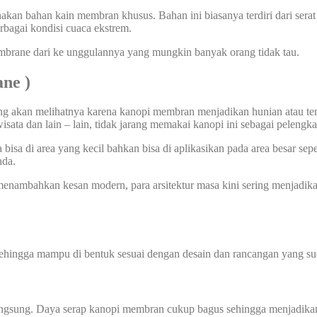
an bahan kain membran khusus. Bahan ini biasanya terdiri dari serat 
rbagai kondisi cuaca ekstrem.
mbrane dari ke unggulannya yang mungkin banyak orang tidak tau.
ane
)
yang akan melihatnya karena kanopi membran menjadikan hunian atau t
wisata dan lain – lain, tidak jarang memakai kanopi ini sebagai pelengk
sa di area yang kecil bahkan bisa di aplikasikan pada area besar sepe
nda.
nambahkan kesan modern, para arsitektur masa kini sering menjadik
sehingga mampu di bentuk sesuai dengan desain dan rancangan yang sud
angsung. Daya serap kanopi membran cukup bagus sehingga menjadikan