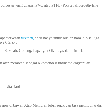
polyester yang dilapisi PVC atau PTFE (Polytetrafluoroethylene),
empat terkesan
modern
,
tidak hanya untuk hunian namun bisa juga
ap
eksterior
.
rti Sekolah, Gedung, Lapangan Olahraga, dan lain – lain,
an atap membran sebagai rekomendasi untuk melengkapi atau
ah kita siapkan.
 area di bawah Atap Membran lebih sejuk dan bisa melindungi dar