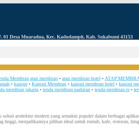
RW. 01 Desa Muaradua, Kec. Kadudampit, Kab. Sukabumi 43153
enda Membran
atap membran
•
atap membran hotel
•
ATAP MEMBRA
umah
•
kanopi
•
Kanopi Membran
•
kanopi membran hotel
•
kanopi me
nda membran jakarta
•
tenda membran parkiran
•
tenda membran rs
•
te
usi arsitektur modern yang semakin populer dalam berbagai aplikasi 
g tinggi, menjadikannya pilihan ideal untuk rumah, kafe, restoran, hin