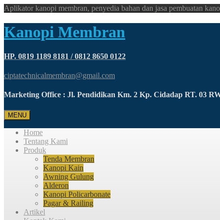
Aplikator kanopi membran, penyedia bahan dan jasa pembuatan kano
Kanopi Membran
HP. 0819 1189 8181 / 0812 8650 0122
ciptatechnicalmembran@gmail.com
Marketing Office : Jl. Pendidikan Km. 2 Kp. Cidadap RT. 03 
MENU
Home
Tentang Kami
Produk
Tenda Membran
Kanopi Kain
Awning Gulung
Alderon
Kanopi Policarbonate
Pagar & Railing
Artikel