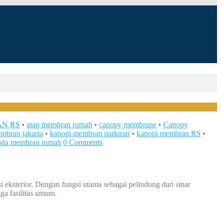
N RS
•
atap membran rumah
•
canopy membrane
•
Canopy
mbran jakarta
•
kanopi membran parkiran
•
kanopi membran RS
•
nda membran rumah
0 Comments
eksterior. Dengan fungsi utama sebagai pelindung dari sinar
gga fasilitas umum.