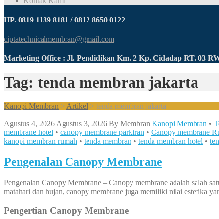
Kontak Kami
HP. 0819 1189 8181 / 0812 8650 0122
ciptatechnicalmembran@gmail.com
Marketing Office : Jl. Pendidikan Km. 2 Kp. Cidadap RT. 03 
Tag: tenda membran jakarta
Kanopi Membran
>
Artikel
>
tenda membran jakarta
Agustus 4, 2026
Agustus 3, 2026
By
Membran
Kanopi Membran
•
T
membrane hotel
•
canopy membrane parkiran
•
Canopy membrane R
kanopi membran rumah
•
tenda membran
•
tenda membran hotel
•
te
Pengenalan Canopy Membrane
Pengenalan Canopy Membrane – Canopy membrane adalah salah satu sol
matahari dan hujan, canopy membrane juga memiliki nilai estetika yan
Pengertian Canopy Membrane