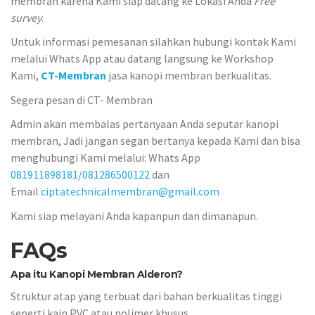
membran karena Kami siap datang ke Lokasi Anda
Free
survey
.
Untuk informasi pemesanan silahkan hubungi kontak Kami
melalui Whats App atau datang langsung ke Workshop
Kami,
CT-Membran
jasa kanopi membran berkualitas.
Segera pesan di CT- Membran
Admin akan membalas pertanyaan Anda seputar kanopi
membran, Jadi jangan segan bertanya kepada Kami dan bisa
menghubungi Kami melalui: Whats App
081911898181
/
081286500122
dan
Email
ciptatechnicalmembran@gmail.com
Kami siap melayani Anda kapanpun dan dimanapun.
FAQs
Apa itu Kanopi Membran Alderon?
Struktur atap yang terbuat dari bahan berkualitas tinggi
seperti kain PVC atau polimer khusus.