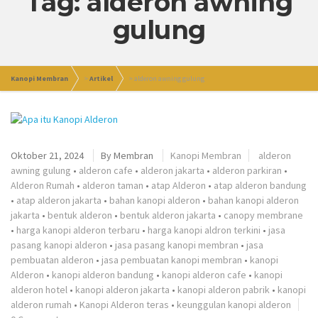
Tag: alderon awning
gulung
Kanopi Membran
>
Artikel
>
alderon awning gulung
Oktober 21, 2024
By
Membran
Kanopi Membran
alderon
awning gulung
•
alderon cafe
•
alderon jakarta
•
alderon parkiran
•
Alderon Rumah
•
alderon taman
•
atap Alderon
•
atap alderon bandung
•
atap alderon jakarta
•
bahan kanopi alderon
•
bahan kanopi alderon
jakarta
•
bentuk alderon
•
bentuk alderon jakarta
•
canopy membrane
•
harga kanopi alderon terbaru
•
harga kanopi aldron terkini
•
jasa
pasang kanopi alderon
•
jasa pasang kanopi membran
•
jasa
pembuatan alderon
•
jasa pembuatan kanopi membran
•
kanopi
Alderon
•
kanopi alderon bandung
•
kanopi alderon cafe
•
kanopi
alderon hotel
•
kanopi alderon jakarta
•
kanopi alderon pabrik
•
kanopi
alderon rumah
•
Kanopi Alderon teras
•
keunggulan kanopi alderon