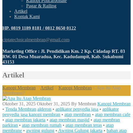
Kanopi Policarbonate
Pagar & Railing
Artikel
Kontak Kami
HP. 0819 1189 8181 / 0812 8650 0122
ciptatechnicalmembran@gmail.com
Marketing Office : Jl. Pendidikan Km. 2 Kp. Cidadap RT. 03
RW. 01 Desa Muaradua, Kec. Kadudampit, Kab. Sukabumi
43153
Artikel
Kanopi Membran
>
Artikel
>
Kanopi Membran
>
Apa Itu Atap
Membrane?
Oktober 31, 2025
Oktober 31, 2025
By
Membran
Kanopi Membran
•
Tenda Membran
alderon
•
aplikator penyedia jasa
•
aplikator
penyedia jasa kanopi membran
•
atap membran
•
atap membran cafe
•
atap membran jakarta
•
atap membran masjid
•
atap membran
parkiran
•
atap membran rumah
•
atap membran teras
•
atap
membrane
•
awning gulung
•
Awning Gulung jakarta
•
bahan atap