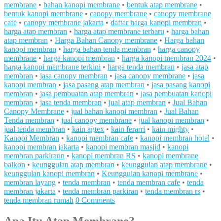
membrane
•
bahan kanopi membrane
•
bentuk atap membrane
•
bentuk kanopi membrane
•
canopy membrane
•
canopy membrane
cafe
•
canopy membrane jakarta
•
daftar harga kanopi membran
•
harga atap membran
•
harga atap membrane terbaru
•
harga bahan
atap membran
•
Harga Bahan Canopy membrane
•
Harga bahan
kanopi membran
•
harga bahan tenda membran
•
harga canopy
membrane
•
harga kanopi membran
•
harga kanopi membran 2024
•
harga kanopi membrane terkini
•
harga tenda membran
•
jasa atap
membran
•
jasa canopy membran
•
jasa canopy membrane
•
jasa
kanopi membran
•
jasa pasang atap membran
•
jasa pasang kanopi
membran
•
jasa pembuatan atap membran
•
jasa pembuatan kanopi
membran
•
jasa tenda membran
•
jual atap membran
•
Jual Bahan
Canopy Membrane
•
jual bahan kanopi membran
•
Jual Bahan
Tenda membran
•
jual canopy membrane
•
jual kanopi membran
•
jual tenda membran
•
kain agtex
•
kain ferarri
•
kain mighty
•
Kanopi Membran
•
kanopi membran cafe
•
kanopi membran hotel
•
kanopi membran jakarta
•
kanopi membran masjid
•
kanopi
membran parkirann
•
kanopi membran RS
•
kanopi membrane
balkon
•
keunggulan atap membran
•
keunggulan atap membrane
•
keunggulan kanopi membran
•
Keunggulan kanopi membrane
•
membran layang
•
tenda membran
•
tenda membran cafe
•
tenda
membran jakarta
•
tenda membran parkiran
•
tenda membran rs
•
tenda membran rumah
0 Comments
Apa Itu Atap Membrane?