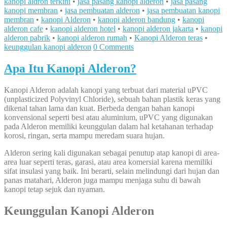
kanopi aldron terkini
•
jasa pasang kanopi alderon
•
jasa pasang
kanopi membran
•
jasa pembuatan alderon
•
jasa pembuatan kanopi
membran
•
kanopi Alderon
•
kanopi alderon bandung
•
kanopi
alderon cafe
•
kanopi alderon hotel
•
kanopi alderon jakarta
•
kanopi
alderon pabrik
•
kanopi alderon rumah
•
Kanopi Alderon teras
•
keunggulan kanopi alderon
0 Comments
Apa Itu Kanopi Alderon?
Kanopi Alderon adalah kanopi yang terbuat dari material uPVC
(unplasticized Polyvinyl Chloride), sebuah bahan plastik keras yang
dikenal tahan lama dan kuat. Berbeda dengan bahan kanopi
konvensional seperti besi atau aluminium, uPVC yang digunakan
pada Alderon memiliki keunggulan dalam hal ketahanan terhadap
korosi, ringan, serta mampu meredam suara hujan.
Alderon sering kali digunakan sebagai penutup atap kanopi di area-
area luar seperti teras, garasi, atau area komersial karena memiliki
sifat insulasi yang baik. Ini berarti, selain melindungi dari hujan dan
panas matahari, Alderon juga mampu menjaga suhu di bawah
kanopi tetap sejuk dan nyaman.
Keunggulan Kanopi Alderon