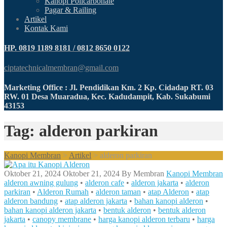
Kanopi Policarbonate
Pagar & Railing
Artikel
Kontak Kami
HP. 0819 1189 8181 / 0812 8650 0122
ciptatechnicalmembran@gmail.com
Marketing Office : Jl. Pendidikan Km. 2 Kp. Cidadap RT. 03
RW. 01 Desa Muaradua, Kec. Kadudampit, Kab. Sukabumi
43153
Tag: alderon parkiran
Kanopi Membran
>
Artikel
>
alderon parkiran
Oktober 21, 2024
Oktober 21, 2024
By
Membran
Kanopi Membran
alderon awning gulung
•
alderon cafe
•
alderon jakarta
•
alderon
parkiran
•
Alderon Rumah
•
alderon taman
•
atap Alderon
•
atap
alderon bandung
•
atap alderon jakarta
•
bahan kanopi alderon
•
bahan kanopi alderon jakarta
•
bentuk alderon
•
bentuk alderon
jakarta
•
canopy membrane
•
harga kanopi alderon terbaru
•
harga