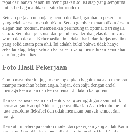
tepat dari bahan-bahan ini menciptakan solusi atap yang sempurna
untuk berbagai aplikasi arsitektur modern.
Setelah perjalanan panjang penuh dedikasi, gambaran pekerjaan
yang telah selesai menakjubkan. Setiap gambar menampilkan desain
elegan dan modern, memberikan perlindungan optimal dari segala
cuaca. Sentuhan personal dari pemiliknya terlihat jelas dalam variasi
warna dan desain. Keberhasilan ini adalah hasil dari kerjasama tim
yang solid antara para ahli. Ini adalah bukti bahwa tidak hanya
sekadar atap, tetapi sebuah karya seni yang memadukan keindahan
dan fungsionalitas.
Foto Hasil Pekerjaan
Gambar-gambar ini juga mengungkapkan bagaimana atap membran
mampu menahan beban angin, hujan, dan salju dengan andal,
menjaga keamanan dan kenyamanan di dalam bangunan.
Banyak variasi desain dan bentuk yang sering di gunakan untuk
pemasangan Kanopi Alderon , pengaplikasian Atap Membrane ini
juga tergolong fleksibel dan tidak memakan banyak tempat dan
ruang.
Berikut ini beberapa contoh model dari pekerjaan yang sudah Kami
kerjakan, Mungkin bisa menjadi salah satu inspirasi bagi Anda