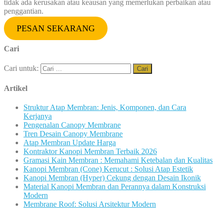
tidak ada kerusakan atau keausan yang memerlukan perbaikan atau
penggantian.
PESAN SEKARANG
Cari
Cari untuk:
Artikel
Struktur Atap Membran: Jenis, Komponen, dan Cara
Kerjanya
Pengenalan Canopy Membrane
Tren Desain Canopy Membrane
Atap Membran Update Harga
Kontraktor Kanopi Membran Terbaik 2026
Gramasi Kain Membran : Memahami Ketebalan dan Kualitas
Kanopi Membran (Cone) Kerucut : Solusi Atap Estetik
Kanopi Membran (Hyper) Cekung dengan Desain Ikonik
Material Kanopi Membran dan Perannya dalam Konstruksi
Modern
Membrane Roof: Solusi Arsitektur Modern