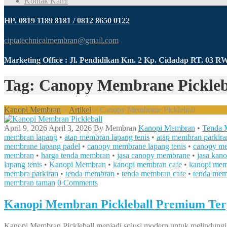
Kontak Kami
HP. 0819 1189 8181 / 0812 8650 0122
ciptatechnicalmembran@gmail.com
Marketing Office : Jl. Pendidikan Km. 2 Kp. Cidadap RT. 03 
Tag: Canopy Membrane Pickleb
Kanopi Membran
>
Artikel
>
Canopy Membrane Pickleball
April 9, 2026
April 3, 2026
By
Membran
Kanopi Membran
•
Tenda 
membran lapang
•
atap membran lapang tenis
•
atap membran parkira
membrane lapang padel
•
canopy membrane lapang tenis
•
canopy me
membran
•
harga tenda membran
•
jasa canopy membrane
•
jasa kan
lapang tenis
•
Kanopi Membran
•
kanopi membran cafe
•
kanopi mem
membra parkiran
•
tenda membran
•
tenda membran cafe
•
tenda mem
membran taman
0 Comments
Kanopi Membran Pickleball Premium Ter
Kanopi Membran Pickleball menjadi solusi modern untuk melindungi 