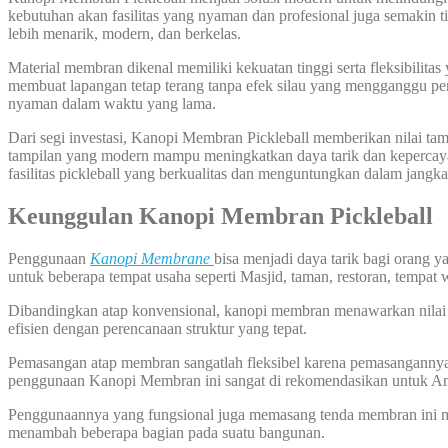
kebutuhan akan fasilitas yang nyaman dan profesional juga semakin t
lebih menarik, modern, dan berkelas.
Material membran dikenal memiliki kekuatan tinggi serta fleksibili
membuat lapangan tetap terang tanpa efek silau yang mengganggu perm
nyaman dalam waktu yang lama.
Dari segi investasi, Kanopi Membran Pickleball memberikan nilai ta
tampilan yang modern mampu meningkatkan daya tarik dan kepercayaa
fasilitas pickleball yang berkualitas dan menguntungkan dalam jangka
Keunggulan Kanopi Membran Picklebal
Penggunaan
Kanopi Membrane
bisa menjadi daya tarik bagi orang 
untuk beberapa tempat usaha seperti Masjid, taman, restoran, tempat 
Dibandingkan atap konvensional, kanopi membran menawarkan nilai est
efisien dengan perencanaan struktur yang tepat.
Pemasangan atap membran sangatlah fleksibel karena pemasangannya bi
penggunaan Kanopi Membran ini sangat di rekomendasikan untuk A
Penggunaannya yang fungsional juga memasang tenda membran ini me
menambah beberapa bagian pada suatu bangunan.