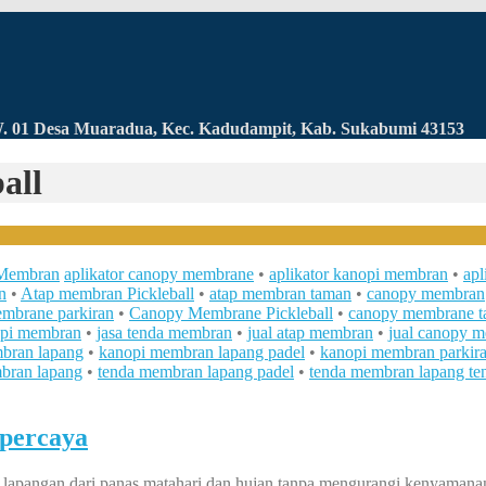
RW. 01 Desa Muaradua, Kec. Kadudampit, Kab. Sukabumi 43153
all
Membran
aplikator canopy membrane
•
aplikator kanopi membran
•
apl
n
•
Atap membran Pickleball
•
atap membran taman
•
canopy membran
mbrane parkiran
•
Canopy Membrane Pickleball
•
canopy membrane 
opi membran
•
jasa tenda membran
•
jual atap membran
•
jual canopy 
bran lapang
•
kanopi membran lapang padel
•
kanopi membran parkir
bran lapang
•
tenda membran lapang padel
•
tenda membran lapang ten
percaya
lapangan dari panas matahari dan hujan tanpa mengurangi kenyamanan b