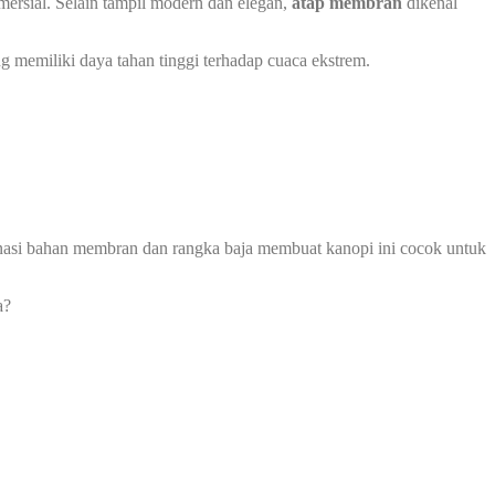
ersial. Selain tampil modern dan elegan,
atap membran
dikenal
g memiliki daya tahan tinggi terhadap cuaca ekstrem.
mbinasi bahan membran dan rangka baja membuat kanopi ini cocok untuk
a?