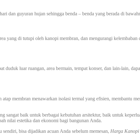
hari dan guyuran hujan sehingga benda – benda yang berada di bawahn
 yang di tutupi oleh kanopi membran, dan mengurangi kelembaban di
at duduk luar ruangan, area bermain, tempat konser, dan lain-lain, dap
n atap membran menawarkan isolasi termal yang efisien, membantu men
 sangat baik untuk berbagai kebutuhan arsitektur, baik untuk keperlu
ah nilai estetika dan ekonomi bagi bangunan Anda.
u sendiri, bisa dijadikan acuan Anda sebelum memesan,
Harga Kanop