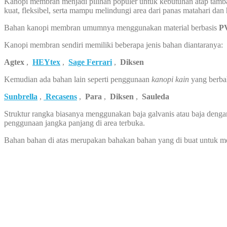
Kanopi membran menjadi pilihan populer untuk kebutuhan atap tambah
kuat, fleksibel, serta mampu melindungi area dari panas matahari dan
Bahan kanopi membran umumnya menggunakan material berbasis
PV
Kanopi membran sendiri memiliki beberapa jenis bahan diantaranya:
Agtex
,
HEYtex
,
Sage Ferrari
,
Diksen
Kemudian ada bahan lain seperti penggunaan
kanopi kain
yang berba
Sunbrella
,
Recasens
,
Para
,
Diksen
,
Sauleda
Struktur rangka biasanya menggunakan baja galvanis atau baja dengan
penggunaan jangka panjang di area terbuka.
Bahan bahan di atas merupakan bahakan bahan yang di buat untuk 