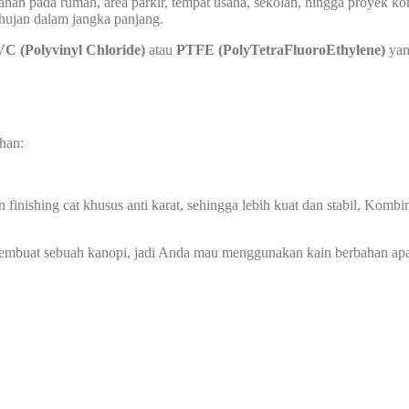
an pada rumah, area parkir, tempat usaha, sekolah, hingga proyek kom
 hujan dalam jangka panjang.
C (Polyvinyl Chloride)
atau
PTFE (PolyTetraFluoroEthylene)
yan
han:
 finishing cat khusus anti karat, sehingga lebih kuat dan stabil, Ko
membuat sebuah kanopi, jadi Anda mau menggunakan kain berbahan ap