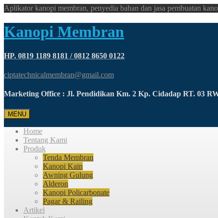
Aplikator kanopi membran, penyedia bahan dan jasa pembuatan kano
Kanopi Membran
HP. 0819 1189 8181 / 0812 8650 0122
ciptatechnicalmembran@gmail.com
Marketing Office : Jl. Pendidikan Km. 2 Kp. Cidadap RT. 03 
MENU
Home
Tentang Kami
Produk
Tenda Membran
Kanopi Kain
Awning Gulung
Alderon
Kanopi Policarbonate
Pagar & Railing
Artikel