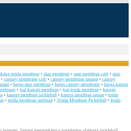
ikator tenda membran
•
atap membran
•
atap membran cafe
•
atap
•
canopy membrane cafe
•
canopy membrane lapang
•
canopy
taman
•
harga atap membran
•
harga canopy membrane
•
harga kanopi
membrane
•
jual kanopi membran
•
jual tenda membran
•
kanopi
an
•
kanopi membran pickleball
•
kanopi membran taman
•
tenda
is
•
tenda membran parkiran
•
Tenda Membran Pickleball
•
tenda
ermain. Seiring meningkatnya popularitas olahraga pickleball,