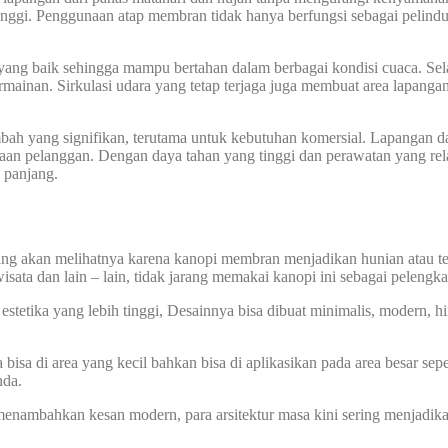
inggi. Penggunaan atap membran tidak hanya berfungsi sebagai pelindu
tas yang baik sehingga mampu bertahan dalam berbagai kondisi cuaca. 
ainan. Sirkulasi udara yang tetap terjaga juga membuat area lapangan 
mbah yang signifikan, terutama untuk kebutuhan komersial. Lapangan d
n pelanggan. Dengan daya tahan yang tinggi dan perawatan yang rela
 panjang.
l
yang akan melihatnya karena kanopi membran menjadikan hunian atau t
wisata dan lain – lain, tidak jarang memakai kanopi ini sebagai pelengk
etika yang lebih tinggi, Desainnya bisa dibuat minimalis, modern, hing
sa di area yang kecil bahkan bisa di aplikasikan pada area besar sepe
nda.
nambahkan kesan modern, para arsitektur masa kini sering menjadik