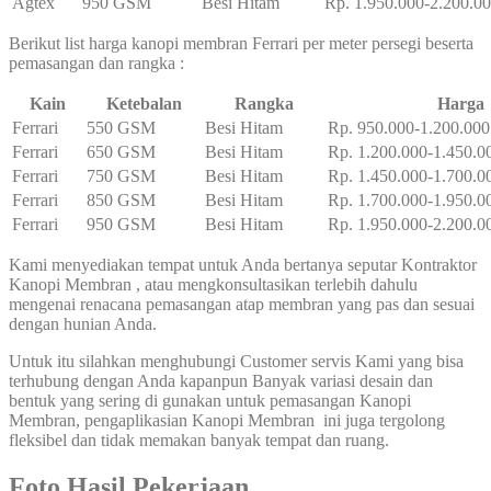
Agtex
950 GSM
Besi Hitam
Rp. 1.950.000-2.200.0
Berikut list harga kanopi membran Ferrari per meter persegi beserta
pemasangan dan rangka :
Kain
Ketebalan
Rangka
Harga
Ferrari
550 GSM
Besi Hitam
Rp. 950.000-1.200.000
Ferrari
650 GSM
Besi Hitam
Rp. 1.200.000-1.450.0
Ferrari
750 GSM
Besi Hitam
Rp. 1.450.000-1.700.0
Ferrari
850 GSM
Besi Hitam
Rp. 1.700.000-1.950.0
Ferrari
950 GSM
Besi Hitam
Rp. 1.950.000-2.200.0
Kami menyediakan tempat untuk Anda bertanya seputar Kontraktor
Kanopi Membran
, atau mengkonsultasikan terlebih dahulu
mengenai renacana pemasangan atap membran yang pas dan sesuai
dengan hunian Anda.
Untuk itu silahkan menghubungi Customer servis Kami yang bisa
terhubung dengan Anda kapanpun Banyak variasi desain dan
bentuk yang sering di gunakan untuk pemasangan Kanopi
Membran, pengaplikasian Kanopi Membran ini juga tergolong
fleksibel dan tidak memakan banyak tempat dan ruang.
Foto Hasil Pekerjaan