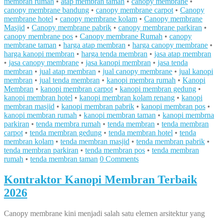
membran rumah
•
atap membran taman
•
canopy membrane
•
canopy membrane bandung
•
canopy membrane carpot
•
Canopy
membrane hotel
•
canopy membrane kolam
•
Canopy membrane
Masjid
•
Canopy membrane pabrik
•
canopy membrane parkiran
•
canopy membrane pos
•
Canopy membrane Rumah
•
canopy
membrane taman
•
harga atap membran
•
harga canopy membrane
•
harga kanopi membran
•
harga tenda membran
•
jasa atap membran
•
jasa canopy membrane
•
jasa kanopi membran
•
jasa tenda
membran
•
jual atap membran
•
jual canopy membrane
•
jual kanopi
membran
•
jual tenda membran
•
kanopi membra rumah
•
Kanopi
Membran
•
kanopi membran carpot
•
kanopi membran gedung
•
kanopi membran hotel
•
kanopi membran kolam renang
•
kanopi
membran masjid
•
kanopi membran pabrik
•
kanopi membran pos
•
kanopi membran rumah
•
kanopi membran taman
•
kanopi membrna
parkiran
•
tenda membra rumah
•
tenda membran
•
tenda membran
carpot
•
tenda membran gedung
•
tenda membran hotel
•
tenda
membran kolam
•
tenda membran masjid
•
tenda membran pabrik
•
tenda membran parkiran
•
tenda membran pos
•
tenda membran
rumah
•
tenda membran taman
0 Comments
Kontraktor Kanopi Membran Terbaik
2026
Canopy membrane kini menjadi salah satu elemen arsitektur yang