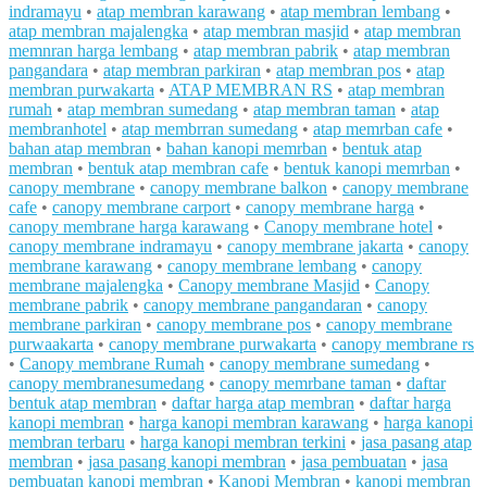
indramayu
•
atap membran karawang
•
atap membran lembang
•
atap membran majalengka
•
atap membran masjid
•
atap membran
memnran harga lembang
•
atap membran pabrik
•
atap membran
pangandara
•
atap membran parkiran
•
atap membran pos
•
atap
membran purwakarta
•
ATAP MEMBRAN RS
•
atap membran
rumah
•
atap membran sumedang
•
atap membran taman
•
atap
membranhotel
•
atap membrran sumedang
•
atap memrban cafe
•
bahan atap membran
•
bahan kanopi memrban
•
bentuk atap
membran
•
bentuk atap membran cafe
•
bentuk kanopi memrban
•
canopy membrane
•
canopy membrane balkon
•
canopy membrane
cafe
•
canopy membrane carport
•
canopy membrane harga
•
canopy membrane harga karawang
•
Canopy membrane hotel
•
canopy membrane indramayu
•
canopy membrane jakarta
•
canopy
membrane karawang
•
canopy membrane lembang
•
canopy
membrane majalengka
•
Canopy membrane Masjid
•
Canopy
membrane pabrik
•
canopy membrane pangandaran
•
canopy
membrane parkiran
•
canopy membrane pos
•
canopy membrane
purwaakarta
•
canopy membrane purwakarta
•
canopy membrane rs
•
Canopy membrane Rumah
•
canopy membrane sumedang
•
canopy membranesumedang
•
canopy memrbane taman
•
daftar
bentuk atap membran
•
daftar harga atap membran
•
daftar harga
kanopi membran
•
harga kanopi membran karawang
•
harga kanopi
membran terbaru
•
harga kanopi membran terkini
•
jasa pasang atap
membran
•
jasa pasang kanopi membran
•
jasa pembuatan
•
jasa
pembuatan kanopi membran
•
Kanopi Membran
•
kanopi membran