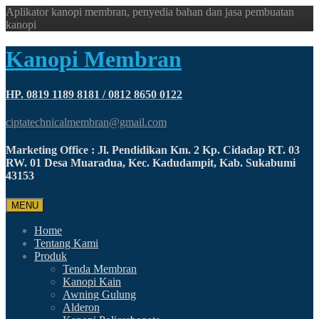
Aplikator kanopi membran, penyedia bahan dan jasa pembuatan
kanopi
Kanopi Membran
HP. 0819 1189 8181 / 0812 8650 0122
ciptatechnicalmembran@gmail.com
Marketing Office : Jl. Pendidikan Km. 2 Kp. Cidadap RT. 03
RW. 01 Desa Muaradua, Kec. Kadudampit, Kab. Sukabumi
43153
MENU
Home
Tentang Kami
Produk
Tenda Membran
Kanopi Kain
Awning Gulung
Alderon