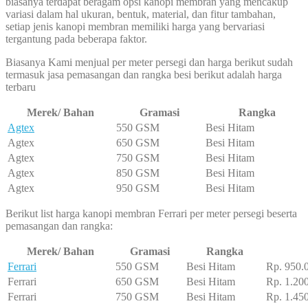
biasanya terdapat beragam opsi kanopi membran yang mencakup
variasi dalam hal ukuran, bentuk, material, dan fitur tambahan,
setiap jenis kanopi membran memiliki harga yang bervariasi
tergantung pada beberapa faktor.
Biasanya Kami menjual per meter persegi dan harga berikut sudah
termasuk jasa pemasangan dan rangka besi berikut adalah harga
terbaru
Merek/ Bahan
Gramasi
Rangka
Agtex
550 GSM
Besi Hitam
Agtex
650 GSM
Besi Hitam
Agtex
750 GSM
Besi Hitam
Agtex
850 GSM
Besi Hitam
Agtex
950 GSM
Besi Hitam
Berikut list harga kanopi membran Ferrari per meter persegi beserta
pemasangan dan rangka:
Merek/ Bahan
Gramasi
Rangka
Ferrari
550 GSM
Besi Hitam
Rp. 950.
Ferrari
650 GSM
Besi Hitam
Rp. 1.20
Ferrari
750 GSM
Besi Hitam
Rp. 1.45