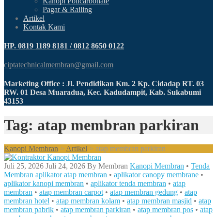
Kanopi Policarbonate
Pagar & Railing
Artikel
Kontak Kami
HP. 0819 1189 8181 / 0812 8650 0122
ciptatechnicalmembran@gmail.com
Marketing Office : Jl. Pendidikan Km. 2 Kp. Cidadap RT. 03
RW. 01 Desa Muaradua, Kec. Kadudampit, Kab. Sukabumi
43153
Tag: atap membran parkiran
Kanopi Membran
>
Artikel
>
atap membran parkiran
Juli 25, 2026
Juli 24, 2026
By
Membran
Kanopi Membran
•
Tenda
Membran
aplikator atap membran
•
aplikator canopy membrane
•
aplikator kanopi membran
•
aplikator tenda membran
•
atap
membran
•
atap membran carpot
•
atap membran gedung
•
atap
membran hotel
•
atap membran kolam
•
atap membran masjid
•
atap
membran pabrik
•
atap membran parkiran
•
atap membran pos
•
atap