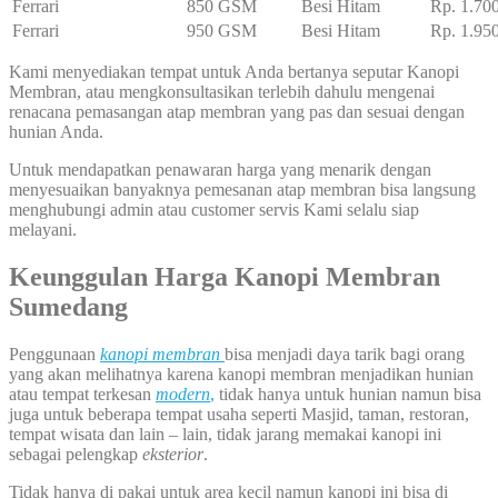
Ferrari
850 GSM
Besi Hitam
Rp. 1.70
Ferrari
950 GSM
Besi Hitam
Rp. 1.95
Kami menyediakan tempat untuk Anda bertanya seputar Kanopi
Membran, atau mengkonsultasikan terlebih dahulu mengenai
renacana pemasangan atap membran yang pas dan sesuai dengan
hunian Anda.
Untuk mendapatkan penawaran harga yang menarik dengan
menyesuaikan banyaknya pemesanan atap membran bisa langsung
menghubungi admin atau customer servis Kami selalu siap
melayani.
Keunggulan Harga Kanopi Membran
Sumedang
Penggunaan
kanopi membran
bisa menjadi daya tarik bagi orang
yang akan melihatnya karena kanopi membran menjadikan hunian
atau tempat terkesan
modern
,
tidak hanya untuk hunian namun bisa
juga untuk beberapa tempat usaha seperti Masjid, taman, restoran,
tempat wisata dan lain – lain, tidak jarang memakai kanopi ini
sebagai pelengkap
eksterior
.
Tidak hanya di pakai untuk area kecil namun kanopi ini bisa di