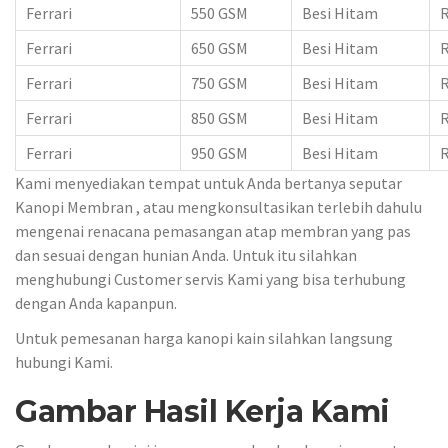
Ferrari
550 GSM
Besi Hitam
R
Ferrari
650 GSM
Besi Hitam
R
Ferrari
750 GSM
Besi Hitam
R
Ferrari
850 GSM
Besi Hitam
R
Ferrari
950 GSM
Besi Hitam
R
Kami menyediakan tempat untuk Anda bertanya seputar
Kanopi Membran , atau mengkonsultasikan terlebih dahulu
mengenai renacana pemasangan atap membran yang pas
dan sesuai dengan hunian Anda. Untuk itu silahkan
menghubungi Customer servis Kami yang bisa terhubung
dengan Anda kapanpun.
Untuk pemesanan harga kanopi kain silahkan langsung
hubungi Kami.
Gambar Hasil Kerja Kami