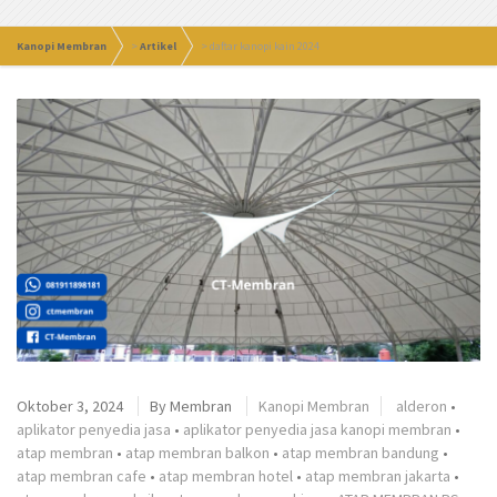
Kanopi Membran
>
Artikel
>
daftar kanopi kain 2024
Oktober 3, 2024
By
Membran
Kanopi Membran
alderon
•
aplikator penyedia jasa
•
aplikator penyedia jasa kanopi membran
•
atap membran
•
atap membran balkon
•
atap membran bandung
•
atap membran cafe
•
atap membran hotel
•
atap membran jakarta
•