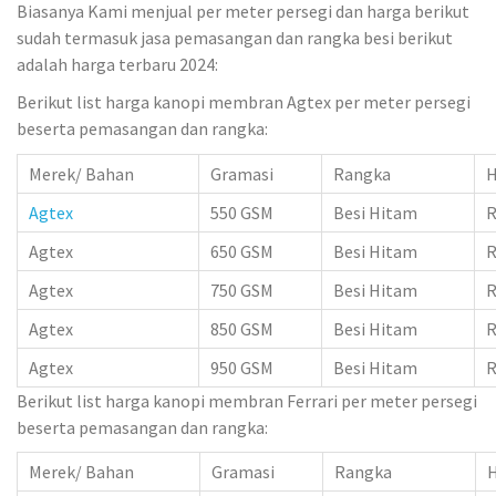
Biasanya Kami menjual per meter persegi dan harga berikut
sudah termasuk jasa pemasangan dan rangka besi berikut
adalah harga terbaru 2024:
Berikut list harga kanopi membran Agtex per meter persegi
beserta pemasangan dan rangka:
Merek/ Bahan
Gramasi
Rangka
H
Agtex
550 GSM
Besi Hitam
R
Agtex
650 GSM
Besi Hitam
R
Agtex
750 GSM
Besi Hitam
R
Agtex
850 GSM
Besi Hitam
R
Agtex
950 GSM
Besi Hitam
R
Berikut list harga kanopi membran Ferrari per meter persegi
beserta pemasangan dan rangka:
Merek/ Bahan
Gramasi
Rangka