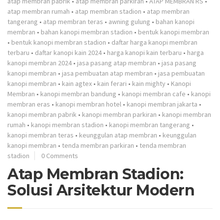
atap membran pabrik
•
atap membran parkiran
•
ATAP MEMBRAN RS
•
atap membran rumah
•
atap membran stadion
•
atap membran
tangerang
•
atap membran teras
•
awning gulung
•
bahan kanopi
membran
•
bahan kanopi membran stadion
•
bentuk kanopi membran
•
bentuk kanopi membran stadion
•
daftar harga kanopi membran
terbaru
•
daftar kanopi kain 2024
•
harga kanopi kain terbaru
•
harga
kanopi membran 2024
•
jasa pasang atap membran
•
jasa pasang
kanopi membran
•
jasa pembuatan atap membran
•
jasa pembuatan
kanopi membran
•
kain agtex
•
kain ferari
•
kain mighty
•
Kanopi
Membran
•
kanopi membran bandung
•
kanopi membran cafe
•
kanopi
membran eras
•
kanopi membran hotel
•
kanopi membran jakarta
•
kanopi membran pabrik
•
kanopi membran parkiran
•
kanopi membran
rumah
•
kanopi membran stadion
•
kanopi membran tangerang
•
kanopi membran teras
•
keunggulan atap membran
•
keunggulan
kanopi membran
•
tenda membran parkiran
•
tenda membran
stadion
0 Comments
Atap Membran Stadion:
Solusi Arsitektur Modern