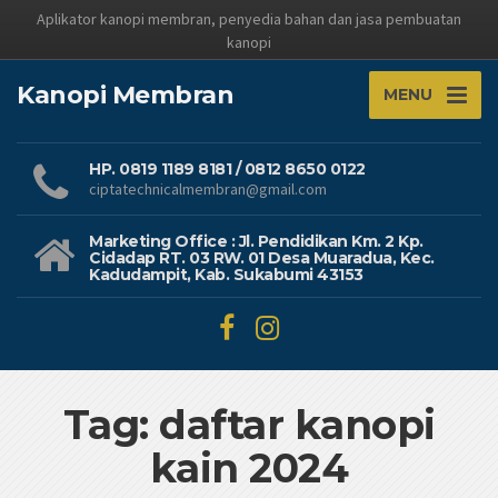
Aplikator kanopi membran, penyedia bahan dan jasa pembuatan
kanopi
Kanopi Membran
MENU
HP. 0819 1189 8181 / 0812 8650 0122
ciptatechnicalmembran@gmail.com
Marketing Office : Jl. Pendidikan Km. 2 Kp.
Cidadap RT. 03 RW. 01 Desa Muaradua, Kec.
Kadudampit, Kab. Sukabumi 43153
Tag: daftar kanopi
kain 2024