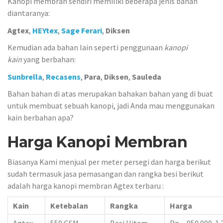
Kanopi membran sendiri memiliki beberapa jenis bahan
diantaranya:
Agtex
,
HEYtex
,
Sage Ferari
,
Diksen
Kemudian ada bahan lain seperti penggunaan
kanopi
kain
yang berbahan:
Sunbrella
,
Recasens
,
Para
,
Diksen
,
Sauleda
Bahan bahan di atas merupakan bahakan bahan yang di buat
untuk membuat sebuah kanopi, jadi Anda mau menggunakan
kain berbahan apa?
Harga Kanopi Membran
Biasanya Kami menjual per meter persegi dan harga berikut
sudah termasuk jasa pemasangan dan rangka besi berikut
adalah harga kanopi membran Agtex terbaru :
Kain
Ketebalan
Rangka
Harga