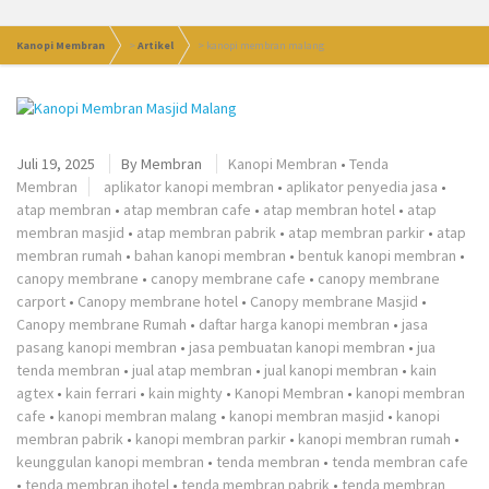
Kanopi Membran
>
Artikel
>
kanopi membran malang
Juli 19, 2025
By
Membran
Kanopi Membran
•
Tenda
Membran
aplikator kanopi membran
•
aplikator penyedia jasa
•
atap membran
•
atap membran cafe
•
atap membran hotel
•
atap
membran masjid
•
atap membran pabrik
•
atap membran parkir
•
atap
membran rumah
•
bahan kanopi membran
•
bentuk kanopi membran
•
canopy membrane
•
canopy membrane cafe
•
canopy membrane
carport
•
Canopy membrane hotel
•
Canopy membrane Masjid
•
Canopy membrane Rumah
•
daftar harga kanopi membran
•
jasa
pasang kanopi membran
•
jasa pembuatan kanopi membran
•
jua
tenda membran
•
jual atap membran
•
jual kanopi membran
•
kain
agtex
•
kain ferrari
•
kain mighty
•
Kanopi Membran
•
kanopi membran
cafe
•
kanopi membran malang
•
kanopi membran masjid
•
kanopi
membran pabrik
•
kanopi membran parkir
•
kanopi membran rumah
•
keunggulan kanopi membran
•
tenda membran
•
tenda membran cafe
•
tenda membran jhotel
•
tenda membran pabrik
•
tenda membran