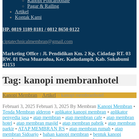
Kanopi Policarbonate
Pagar & Railing
Artikel
Kontak Kami
HP. 0819 1189 8181 / 0812 8650 0122
ciptatechnicalmembran@gmail.com
Marketing Office : Jl. Pendidikan Km. 2 Kp. Cidadap RT. 03
RW. 01 Desa Muaradua, Kec. Kadudampit, Kab. Sukabumi
43153
Tag: kanopi membranhotel
Kanopi Membran
>
Artikel
>
kanopi membranhotel
Februari 3, 2025
Februari 3, 2025
By
Membran
Kanopi Membran
•
Tenda Membran
alderon
•
aplikator kanopi membran
•
aplikator
penyedia jasa
•
atap membran
•
atap membran cafe
•
atap membran
hotel
•
atap membran masjid
•
atap membran pabrik
•
atap membran
parkir
•
ATAP MEMBRAN RS
•
atap membran rumah
•
atap
membran Sidoarjo
•
bahan kanopi membran
•
bentuk kanopi