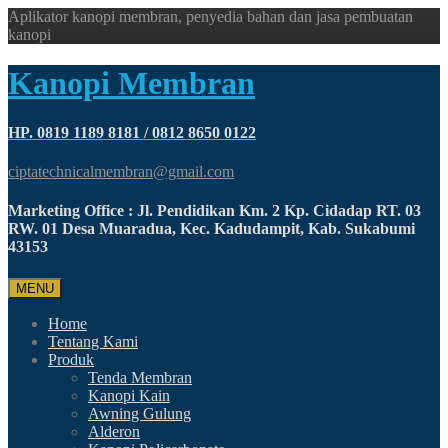
Aplikator kanopi membran, penyedia bahan dan jasa pembuatan
kanopi
Kanopi Membran
HP. 0819 1189 8181 / 0812 8650 0122
ciptatechnicalmembran@gmail.com
Marketing Office : Jl. Pendidikan Km. 2 Kp. Cidadap RT. 03
RW. 01 Desa Muaradua, Kec. Kadudampit, Kab. Sukabumi
43153
MENU
Home
Tentang Kami
Produk
Tenda Membran
Kanopi Kain
Awning Gulung
Alderon