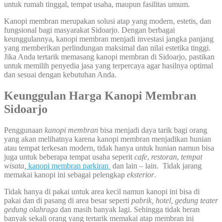
untuk rumah tinggal, tempat usaha, maupun fasilitas umum.
Kanopi membran merupakan solusi atap yang modern, estetis, dan
fungsional bagi masyarakat Sidoarjo. Dengan berbagai
keunggulannya, kanopi membran menjadi investasi jangka panjang
yang memberikan perlindungan maksimal dan nilai estetika tinggi.
Jika Anda tertarik memasang kanopi membran di Sidoarjo, pastikan
untuk memilih penyedia jasa yang terpercaya agar hasilnya optimal
dan sesuai dengan kebutuhan Anda.
Keunggulan Harga Kanopi Membran
Sidoarjo
Penggunaan
kanopi membran
bisa menjadi daya tarik bagi orang
yang akan melihatnya karena kanopi membran menjadikan hunian
atau tempat terkesan modern, tidak hanya untuk hunian namun bisa
juga untuk beberapa tempat usaha seperit
cafe
,
restoran
,
tempat
wisata,
kanopi membran parkiran
dan lain – lain. Tidak jarang
memakai kanopi ini sebagai pelengkap
eksterior
.
Tidak hanya di pakai untuk area kecil namun kanopi ini bisa di
pakai dan di pasang di area besar seperti
pabrik, hotel, gedung teater
gedung olahraga
dan masih banyak lagi. Sehingga tidak heran
banyak sekali orang yang tertarik memakai atap membran ini