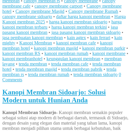
membran
•
canopy membran rs
•
canopy membrane
•
canopy
membrane cafe
•
canopy membrane carport
•
Canopy membrane
hotel
•
Canopy membrane Masjid
•
Canopy membrane Rumah
•
canopy membrane sidoarjo
•
daftar harga kanopi membran
•
Harga
Kanopi membran 2025
•
harga kanopi membran sidoarjo
•
harga
kanopi membran terbaru
•
harga kanopi membran terkini
•
jasa
pasang kanopi membran
•
jasa pasang kanopi membran sidoarjo
•
jasa pembuatan kanopi membran
•
kain agtex
•
kain ferrari
•
kain
mighty
•
Kanopi Membran
•
kanopi membran cafe
•
kanopi
membran hotel
•
kanopi membran masjid
•
kanopi membran parkir
•
kanopi membran RS
•
kanopi membran rumah
•
kanopi membrane
•
kanopi membranhotel
•
keunggulan kanopi membran
•
membran
layang
•
tenda membran
•
tenda membran cafe
•
tenda membran
hotel
•
tenda membran masjid
•
tenda membran pabrik
•
tenda
membran rs
•
tenda membran rumah
•
tenda membran sidoarjo
0
Comments
Kanopi Membran Sidoarjo: Solusi
Modern untuk Hunian Anda
Kanopi Membran Sidoarjo-
Kanopi membran semakin populer
sebagai solusi atap modern di berbagai daerah, termasuk di Sidoarjo,
dengan desain yang elegan dan material yang tahan lama, kanopi
membran menjadi pilihan utama untuk berbagai kebutuhan, baik