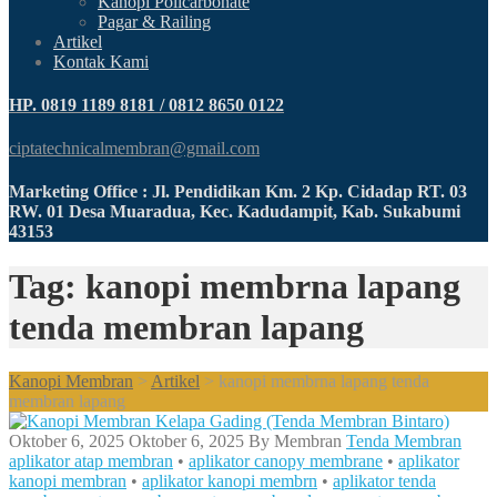
Kanopi Policarbonate
Pagar & Railing
Artikel
Kontak Kami
HP. 0819 1189 8181 / 0812 8650 0122
ciptatechnicalmembran@gmail.com
Marketing Office : Jl. Pendidikan Km. 2 Kp. Cidadap RT. 03
RW. 01 Desa Muaradua, Kec. Kadudampit, Kab. Sukabumi
43153
Tag: kanopi membrna lapang
tenda membran lapang
Kanopi Membran
>
Artikel
>
kanopi membrna lapang tenda
membran lapang
Oktober 6, 2025
Oktober 6, 2025
By
Membran
Tenda Membran
aplikator atap membran
•
aplikator canopy membrane
•
aplikator
kanopi membran
•
aplikator kanopi membrn
•
aplikator tenda