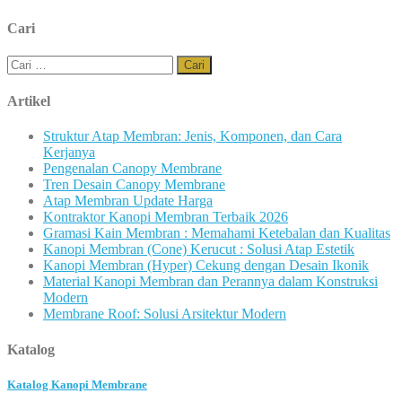
Cari
Cari
untuk:
Artikel
Struktur Atap Membran: Jenis, Komponen, dan Cara
Kerjanya
Pengenalan Canopy Membrane
Tren Desain Canopy Membrane
Atap Membran Update Harga
Kontraktor Kanopi Membran Terbaik 2026
Gramasi Kain Membran : Memahami Ketebalan dan Kualitas
Kanopi Membran (Cone) Kerucut : Solusi Atap Estetik
Kanopi Membran (Hyper) Cekung dengan Desain Ikonik
Material Kanopi Membran dan Perannya dalam Konstruksi
Modern
Membrane Roof: Solusi Arsitektur Modern
Katalog
Katalog Kanopi Membrane