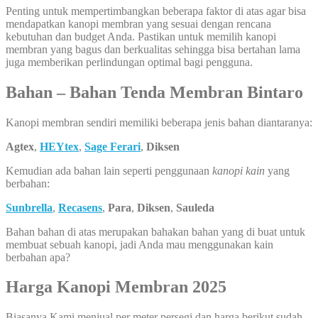
Penting untuk mempertimbangkan beberapa faktor di atas agar bisa
mendapatkan kanopi membran yang sesuai dengan rencana
kebutuhan dan budget Anda. Pastikan untuk memilih kanopi
membran yang bagus dan berkualitas sehingga bisa bertahan lama
juga memberikan perlindungan optimal bagi pengguna.
Bahan – Bahan Tenda Membran Bintaro
Kanopi membran sendiri memiliki beberapa jenis bahan diantaranya:
Agtex
,
HEYtex
,
Sage Ferari
,
Diksen
Kemudian ada bahan lain seperti penggunaan
kanopi kain
yang
berbahan:
Sunbrella
,
Recasens
,
Para
,
Diksen
,
Sauleda
Bahan bahan di atas merupakan bahakan bahan yang di buat untuk
membuat sebuah kanopi, jadi Anda mau menggunakan kain
berbahan apa?
Harga Kanopi Membran 2025
Biasanya Kami menjual per meter persegi dan harga berikut sudah