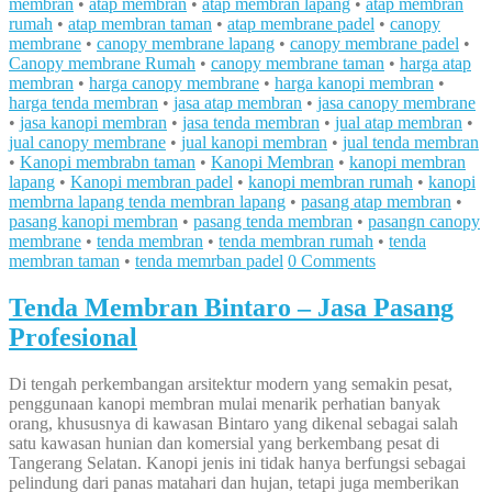
membran
•
atap membran
•
atap membran lapang
•
atap membran
rumah
•
atap membran taman
•
atap membrane padel
•
canopy
membrane
•
canopy membrane lapang
•
canopy membrane padel
•
Canopy membrane Rumah
•
canopy membrane taman
•
harga atap
membran
•
harga canopy membrane
•
harga kanopi membran
•
harga tenda membran
•
jasa atap membran
•
jasa canopy membrane
•
jasa kanopi membran
•
jasa tenda membran
•
jual atap membran
•
jual canopy membrane
•
jual kanopi membran
•
jual tenda membran
•
Kanopi membrabn taman
•
Kanopi Membran
•
kanopi membran
lapang
•
Kanopi membran padel
•
kanopi membran rumah
•
kanopi
membrna lapang tenda membran lapang
•
pasang atap membran
•
pasang kanopi membran
•
pasang tenda membran
•
pasangn canopy
membrane
•
tenda membran
•
tenda membran rumah
•
tenda
membran taman
•
tenda memrban padel
0 Comments
Tenda Membran Bintaro – Jasa Pasang
Profesional
Di tengah perkembangan arsitektur modern yang semakin pesat,
penggunaan kanopi membran mulai menarik perhatian banyak
orang, khususnya di kawasan Bintaro yang dikenal sebagai salah
satu kawasan hunian dan komersial yang berkembang pesat di
Tangerang Selatan. Kanopi jenis ini tidak hanya berfungsi sebagai
pelindung dari panas matahari dan hujan, tetapi juga memberikan