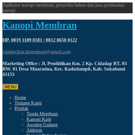
Aplikator kanopi membran, penyedia bahan dan jasa pembuatan
kanopi
Kanopi Membran
HP. 0819 1189 8181 / 0812 8650 0122
ciptatechnicalmembran@gmail.com
Marketing Office : Jl. Pendidikan Km. 2 Kp. Cidadap RT. 03
RW. 01 Desa Muaradua, Kec. Kadudampit, Kab. Sukabumi
43153
MENU
Home
Tentang Kami
Produk
Tenda Membran
Kanopi Kain
Awning Gulung
Alderon