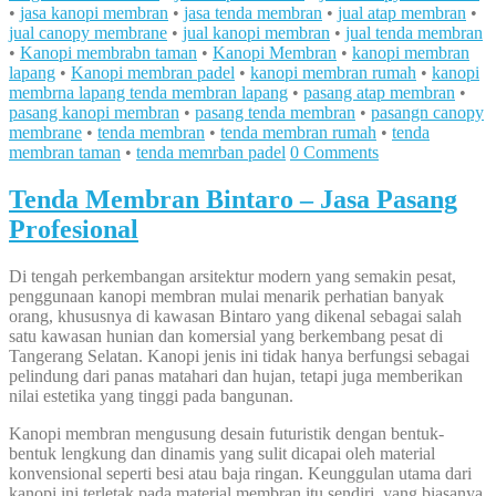
•
jasa kanopi membran
•
jasa tenda membran
•
jual atap membran
•
jual canopy membrane
•
jual kanopi membran
•
jual tenda membran
•
Kanopi membrabn taman
•
Kanopi Membran
•
kanopi membran
lapang
•
Kanopi membran padel
•
kanopi membran rumah
•
kanopi
membrna lapang tenda membran lapang
•
pasang atap membran
•
pasang kanopi membran
•
pasang tenda membran
•
pasangn canopy
membrane
•
tenda membran
•
tenda membran rumah
•
tenda
membran taman
•
tenda memrban padel
0 Comments
Tenda Membran Bintaro – Jasa Pasang
Profesional
Di tengah perkembangan arsitektur modern yang semakin pesat,
penggunaan kanopi membran mulai menarik perhatian banyak
orang, khususnya di kawasan Bintaro yang dikenal sebagai salah
satu kawasan hunian dan komersial yang berkembang pesat di
Tangerang Selatan. Kanopi jenis ini tidak hanya berfungsi sebagai
pelindung dari panas matahari dan hujan, tetapi juga memberikan
nilai estetika yang tinggi pada bangunan.
Kanopi membran mengusung desain futuristik dengan bentuk-
bentuk lengkung dan dinamis yang sulit dicapai oleh material
konvensional seperti besi atau baja ringan. Keunggulan utama dari
kanopi ini terletak pada material membran itu sendiri, yang biasanya