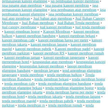
pemasangan kanopi glamping
•
jas pembuatan kanopi membran
•
jasa pasang atap membran
•
jasa pasang kanopi membran
•
jasa
pemasangan kanopi glamping
•
jasa pembuatan atap membran
•
jasa
pembuatan kanopi glamping
•
jasa pembuatan kanopi membran
•
jual atap membran
•
Jual bahan atap membran
•
Jual Bahan Canopy
Membrane
•
Jual Bahan membran
•
Jual Bahan Tenda membran
•
jual canopy membrane
•
jual kanopi membran
•
jual tenda membran
•
kanopi emmbran bogor
•
Kanopi Membran
•
kanopi membran
balkon
•
kanopi membran bandung
•
kanopi membran bekasi
•
kanopi membran cafe
•
kanopi membran harga per meter
•
kanopi
membran jakarta
•
kanopi membran lapang
•
kanopi membran
masjid
•
kanopi membran pabrik
•
Kanopi membran padel
•
kanopi
membran parkiran
•
kanopi membran RS
•
kanopi membran rumah
•
kanopi membran taman
•
kanopi membran tangerang
•
kanopi
memembran hotel
•
keunggulan atap membran
•
keunggulan kanopi
glamping
•
keunggulan kanopi membran
•
lanopi membran
glamping bandung
•
membran layang
•
tend amembran glamping
tangerang
•
tenda membran
•
tenda membran balkon
•
Tenda
membran Bandung
•
tenda membran bekasi
•
tenda membran bogor
•
tenda membran cafe
•
tenda membran glamping bandung
•
tenda
membran glamping bekasi
•
tenda membran glamping bogor
•
tenda
membran glamping jakarta
•
tenda membran harga per meter
•
tenda
membran hotel
•
tenda membran jakarta
•
tenda membran lapang
•
tenda membran masjid
•
tenda membran pabrik
•
tenda membran
parkiran
•
tenda membran rs
•
tenda membran rumah
•
tenda