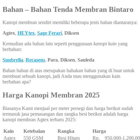
Bahan – Bahan Tenda Membran Bintaro
Kanopi membran sendiri memiliki beberapa jenis bahan diantaranya:
Agtex
,
HEYtex
,
Sage Ferari
,
Diksen
Kemudian ada bahan lain seperti penggunaan
kanopi kain
yang
berbahan:
Sunbrella
,
Recasens
,
Para
,
Diksen
,
Sauleda
Bahan bahan di atas merupakan bahakan bahan yang di buat untuk
membuat sebuah kanopi, jadi Anda mau menggunakan kain
berbahan apa?
Harga Kanopi Membran 2025
Biasanya Kami menjual per meter persegi dan harga berikut sudah
termasuk jasa pemasangan dan rangka besi berikut adalah harga
kanopi membran Agtex terbaru 2025:
Kain
Ketebalan
Rangka
Harga
Agtex
550 GSM
Besi Hitam
Rp. 950.000-1.200.0