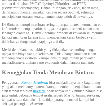
terbuat dari bahan PVC (Polyvinyl Chloride) atau PTFE
(Polytetrafluoroethylene). Bahan ini ringan, fleksibel, tahan lama,
dan mampu mentransmisikan cahaya secara optimal, sehingga
menciptakan suasana terang namun tetap teduh di bawahnya.
Di Bintaro, kanopi membran sering dijumpai di area perumahan elit,
kafe modern, tempat parkir, hingga area publik seperti taman atau
lapangan olahraga. Banyak pemilik properti di kawasan ini memilih
kanopi membran karena ingin memberikan kesan berbeda yang
tidak hanya fungsional tetapi juga artistik.
Meski demikian, hasil akhir yang didapatkan sebanding dengan
upaya dan biaya yang dikeluarkan. Tidak hanya kuat dan tahan
terhadap cuaca ekstrem, kanopi jenis ini juga minim perawatan,
menjadikannya pilihan yang ekonomis dalam jangka panjang.
Keunggulan Tenda Membran Bintaro
Penggunaan
Kanopi Membran
bisa menjadi daya tarik bagi orang
yang akan melihatnya karena kanopi membran menjadikan hunian
atau tempat terkesan
modern
,
tidak hanya untuk hunian namun bisa
juga untuk beberapa tempat usaha seperti Masjid, taman, restoran,
tempat wisata dan lain – lain, tidak jarang memakai kanopi ini
sebagai pelengkap
eksterior
.