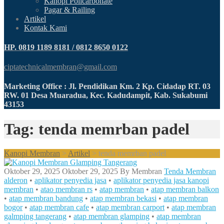
Kanopi Policarbonate
Pagar & Railing
Artikel
Kontak Kami
HP. 0819 1189 8181 / 0812 8650 0122
ciptatechnicalmembran@gmail.com
Marketing Office : Jl. Pendidikan Km. 2 Kp. Cidadap RT. 03
RW. 01 Desa Muaradua, Kec. Kadudampit, Kab. Sukabumi
43153
Tag: tenda memrban padel
Kanopi Membran
>
Artikel
>
tenda memrban padel
Oktober 29, 2025
Oktober 29, 2025
By
Membran
Tenda Membran
alderon
•
aplikator penyedia jasa
•
aplikator penyedia jasa kanopi
membran
•
atao membran rs
•
atap membran
•
atap membran balkon
•
atap membran bandung
•
atap membran bekasi
•
atap membran
bogor
•
atap membran cafe
•
atap membran carport
•
atap membran
galmping tangerang
•
atap membran glamping
•
atap membran