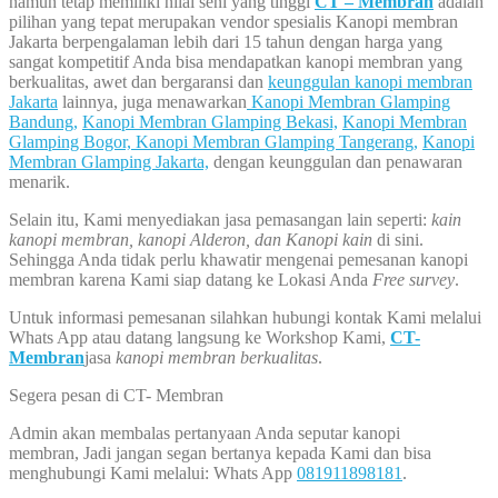
namun tetap memiliki nilai seni yang tinggi
CT – Membran
adalah
pilihan yang tepat merupakan vendor spesialis Kanopi membran
Jakarta berpengalaman lebih dari 15 tahun dengan harga yang
sangat kompetitif Anda bisa mendapatkan kanopi membran yang
berkualitas, awet dan bergaransi dan
keunggulan kanopi membran
Jakarta
lainnya, juga menawarkan
Kanopi Membran Glamping
Bandung,
Kanopi Membran Glamping Bekasi,
Kanopi Membran
Glamping Bogor,
Kanopi Membran Glamping Tangerang,
Kanopi
Membran Glamping Jakarta,
dengan keunggulan dan penawaran
menarik.
Selain itu, Kami menyediakan jasa pemasangan lain seperti:
kain
kanopi membran, kanopi Alderon, dan Kanopi kain
di sini.
Sehingga Anda tidak perlu khawatir mengenai pemesanan kanopi
membran karena Kami siap datang ke Lokasi Anda
Free survey
.
Untuk informasi pemesanan silahkan hubungi kontak Kami melalui
Whats App atau datang langsung ke Workshop Kami,
CT-
Membran
jasa
kanopi membran berkualitas
.
Segera pesan di CT- Membran
Admin akan membalas pertanyaan Anda seputar kanopi
membran, Jadi jangan segan bertanya kepada Kami dan bisa
menghubungi Kami melalui: Whats App
081911898181
.