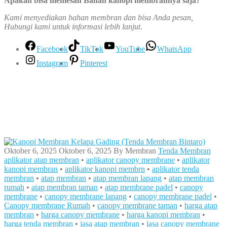
Apakah bisa memesan Bahan kanopi membrannya saja?
Kami menyediakan bahan membran dan bisa Anda pesan,
Hubungi kami untuk informasi lebih lanjut
.
Facebook
TikTok
YouTube
WhatsApp
Instagram
Pinterest
Oktober 6, 2025
Oktober 6, 2025
By
Membran
Tenda Membran
aplikator atap membran
•
aplikator canopy membrane
•
aplikator
kanopi membran
•
aplikator kanopi membrn
•
aplikator tenda
membran
•
atap membran
•
atap membran lapang
•
atap membran
rumah
•
atap membran taman
•
atap membrane padel
•
canopy
membrane
•
canopy membrane lapang
•
canopy membrane padel
•
Canopy membrane Rumah
•
canopy membrane taman
•
harga atap
membran
•
harga canopy membrane
•
harga kanopi membran
•
harga tenda membran
•
jasa atap membran
•
jasa canopy membrane