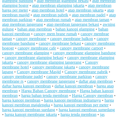
glamping bandung
•
atap membran glamping bekasi
•
atap membran
glamping bogor
•
atap membran glamping jakarta
•
atap membran
harga per meter
•
atap membran hotel
•
atap membran jakarta
•
atap
membran masjid
•
atap membran pabrik
•
atap membran padel
•
atap
membran parkiran
•
atap membran rumah
•
atap membran taman
•
atap membran tangerang
•
atap membran tangerang bekasi
•
awning
gulung
•
bahan atap membran
•
bahan kanopi glamping
•
bahan
kanopi membran
•
canopy mem brane rumah
•
canopy membrae
taman
•
canopy membrane
•
canopy membrane balkon
•
canopy
membrane bandung
•
canopy membrane bekasi
•
canopy membrane
bogogr
•
canopy membrane cafe
•
canopy membrane carport
•
canopy membrane glamping
•
canopy membrane glamping bandung
•
canopy membrane glamping bekasi
•
canopy membrane glamping
jakarta
•
canopy membrane glamping tangerang
•
Canopy
membrane hotel
•
canopy membrane jakarta
•
canopy membrane
lapang
•
Canopy membrane Masjid
•
Canopy membrane pabrik
•
canopy membrane padel
•
canopy membrane parkiran
•
canopy
membrane rs
•
canopy membrane tangerang
•
daftar atap membran
•
daftar harga kanopi membran
•
daftar kanopi membran
•
harga atap
membran
•
Harga Bahan Canopy membrane
•
Harga bahan kanopi
membran
•
harga bahan tenda membran
•
Harga Canopy membran
•
harga kanopi membran
•
harga kanopi membran indramayu
•
harga
kanopi membran majalengka
•
harga kanopi membran per meter
•
harga kanopi membran suedang
•
harga kanopi membran sumedang
•
harga kanopi membrane jakarta
•
harga tenda membran
•
jas