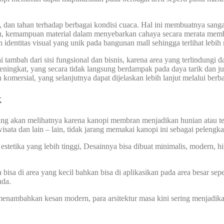
n, dan tahan terhadap berbagai kondisi cuaca. Hal ini membuatnya sang
 itu, kemampuan material dalam menyebarkan cahaya secara merata memb
identitas visual yang unik pada bangunan mall sehingga terlihat lebi
mbah dari sisi fungsional dan bisnis, karena area yang terlindungi d
ngkat, yang secara tidak langsung berdampak pada daya tarik dan jum
ersial, yang selanjutnya dapat dijelaskan lebih lanjut melalui berba
k
yang akan melihatnya karena kanopi membran menjadikan hunian atau t
wisata dan lain – lain, tidak jarang memakai kanopi ini sebagai pelengk
etika yang lebih tinggi, Desainnya bisa dibuat minimalis, modern, hing
sa di area yang kecil bahkan bisa di aplikasikan pada area besar sepe
nda.
nambahkan kesan modern, para arsitektur masa kini sering menjadik