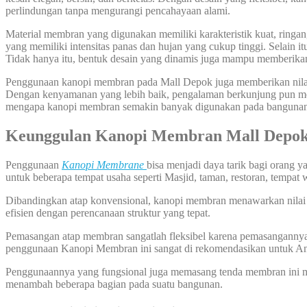
perlindungan tanpa mengurangi pencahayaan alami.
Material membran yang digunakan memiliki karakteristik kuat, ringa
yang memiliki intensitas panas dan hujan yang cukup tinggi. Selain
Tidak hanya itu, bentuk desain yang dinamis juga mampu memberikan 
Penggunaan kanopi membran pada Mall Depok juga memberikan nilai ta
Dengan kenyamanan yang lebih baik, pengalaman berkunjung pun meni
mengapa kanopi membran semakin banyak digunakan pada bangunan kom
Keunggulan Kanopi Membran Mall Depo
Penggunaan
Kanopi Membrane
bisa menjadi daya tarik bagi orang 
untuk beberapa tempat usaha seperti Masjid, taman, restoran, tempat 
Dibandingkan atap konvensional, kanopi membran menawarkan nilai est
efisien dengan perencanaan struktur yang tepat.
Pemasangan atap membran sangatlah fleksibel karena pemasangannya bi
penggunaan Kanopi Membran ini sangat di rekomendasikan untuk A
Penggunaannya yang fungsional juga memasang tenda membran ini me
menambah beberapa bagian pada suatu bangunan.