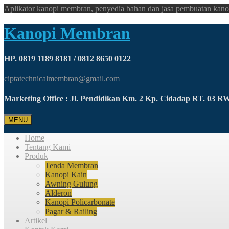
Aplikator kanopi membran, penyedia bahan dan jasa pembuatan kano
Kanopi Membran
HP. 0819 1189 8181 / 0812 8650 0122
ciptatechnicalmembran@gmail.com
Marketing Office : Jl. Pendidikan Km. 2 Kp. Cidadap RT. 03 
MENU
Home
Tentang Kami
Produk
Tenda Membran
Kanopi Kain
Awning Gulung
Alderon
Kanopi Policarbonate
Pagar & Railing
Artikel