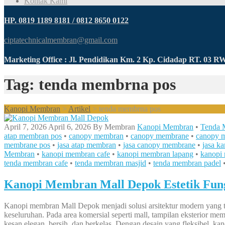
Kontak Kami
HP. 0819 1189 8181 / 0812 8650 0122
ciptatechnicalmembran@gmail.com
Marketing Office : Jl. Pendidikan Km. 2 Kp. Cidadap RT. 03 
Tag: tenda membrna pos
Kanopi Membran
>
Artikel
>
tenda membrna pos
April 7, 2026
April 6, 2026
By
Membran
Kanopi Membran
•
Tenda 
atap membran pos
•
canopy membran
•
canopy membrane
•
canopy 
membrane pos
•
jasa atap membran
•
jasa canopy membrane
•
jasa k
Membran
•
kanopi membran cafe
•
kanopi membran lapang
•
kanopi
tenda membran cafe
•
tenda membran masjid
•
tenda membran padel
Kanopi Membran Mall Depok Estetik Fung
Kanopi membran Mall Depok menjadi solusi arsitektur modern yang ti
keseluruhan. Pada area komersial seperti mall, tampilan eksterior m
kesan elegan, bersih, dan berkelas. Dengan desain yang fleksibel, k