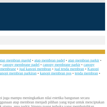
atap membran masjid
•
atap membran padel
•
atap membran parkir
•
•
canopy membrane padel
•
canopy membrane parkir
•
canopy
y membrane
•
jual kanopi membran
•
jual tenda membran
•
Kanopi
anopi membran parkiran
•
kanopi membran pos
•
tenda membran
•
api juga mampu meningkatkan nilai estetika bangunan secara
enggunaan atap membran menjadi pilihan yang tepat untuk menciptakan
suk utama, area parkir, hingga ruang terbuka yang membutuhkan