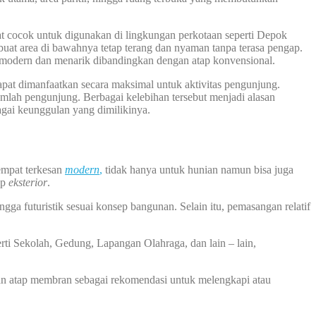
at cocok untuk digunakan di lingkungan perkotaan seperti Depok
uat area di bawahnya tetap terang dan nyaman tanpa terasa pengap.
h modern dan menarik dibandingkan dengan atap konvensional.
apat dimanfaatkan secara maksimal untuk aktivitas pengunjung.
lah pengunjung. Berbagai kelebihan tersebut menjadi alasan
gai keunggulan yang dimilikinya.
empat terkesan
modern
,
tidak hanya untuk hunian namun bisa juga
ap
eksterior
.
ga futuristik sesuai konsep bangunan. Selain itu, pemasangan relatif
rti Sekolah, Gedung, Lapangan Olahraga, dan lain – lain,
an atap membran sebagai rekomendasi untuk melengkapi atau