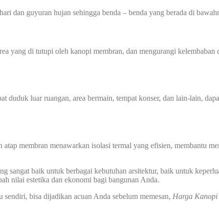
hari dan guyuran hujan sehingga benda – benda yang berada di bawahn
 yang di tutupi oleh kanopi membran, dan mengurangi kelembaban di
at duduk luar ruangan, area bermain, tempat konser, dan lain-lain, dap
n atap membran menawarkan isolasi termal yang efisien, membantu men
 sangat baik untuk berbagai kebutuhan arsitektur, baik untuk keperlu
ah nilai estetika dan ekonomi bagi bangunan Anda.
u sendiri, bisa dijadikan acuan Anda sebelum memesan,
Harga Kanop