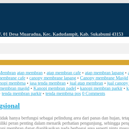
RW. 01 Desa Muaradua, Kec. Kadudampit, Kab. Sukabumi 43153
Membran
atap membran
•
atap membran cafe
•
atap membran lapang
•
membrane cafe
•
canopy membrane lapang
•
Canopy membrane Masjid
anopi membrna
•
jasa tenda membran
•
jual atap membran
•
jual canop
 membran masjid
•
Kanopi membran padel
•
kanopi membran parkir
•
k
•
tenda membran parkir
•
tenda membrna pos
0 Comments
sional
dak hanya berfungsi sebagai pelindung area dari panas dan hujan, tet
emiliki peran penting dalam menarik perhatian pengunjung, sehingga p
anopi membran dapat diaplikasikan pada berbagai area seperti pintu ma