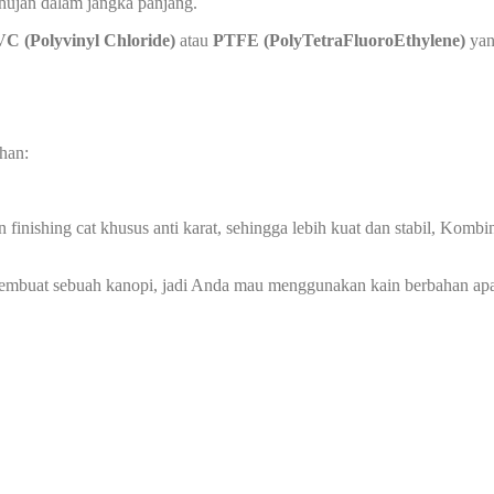
 hujan dalam jangka panjang.
C (Polyvinyl Chloride)
atau
PTFE (PolyTetraFluoroEthylene)
yan
han:
 finishing cat khusus anti karat, sehingga lebih kuat dan stabil, Ko
membuat sebuah kanopi, jadi Anda mau menggunakan kain berbahan ap