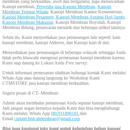
membran yang berkualitas, awet dan bergaransi, juga menawarkan
Kanopi membran,
Penyedia jasa Kanopi Membran,
Kanopi
Membran Tempat Wisata,
Kanopi Membran Kantor Kementerian,
Kanopi Membran Pesantren,
Kanopi Membran Asrama Haji Jambi,
Kanopi Membran Makassar,
Kanopi Membran Boyolali, Kanopi
Membran Bitung, penawaran menarik dan beberapa artikel lainnya.
Selain itu, Kami menyediakan jasa pemasangan lain seperti: kain
kanopi membran, kanopi Alderon, dan Kanopi kain di sini.
Menyediakan jasa pemasangan di beberapa wilayah sehingga Anda
tidak perlu khawatir mengenai pemesanan kanopi membran karena
Kami siap datang ke Lokasi Anda
Free survey
.
Untuk informasi pemesanan silahkan hubungi kontak Kami melalui
Whats App atau datang langsung ke Workshop Kami
CTMSTORE jasa kanopi membran berkualitas.
Segera pesan di CT- Membran
Admin akan membalas pertanyaan Anda seputar kanopi membran,
Jadi jangan segan bertanya kepada Kami dan bisa menghubungi
Kami melalui: Whats App
081911898181
dan
Email
ciptatechnicalmembran@gmail.com
Bisa juga kunjungi toko kami untuk kebutuhan bahan kanopi