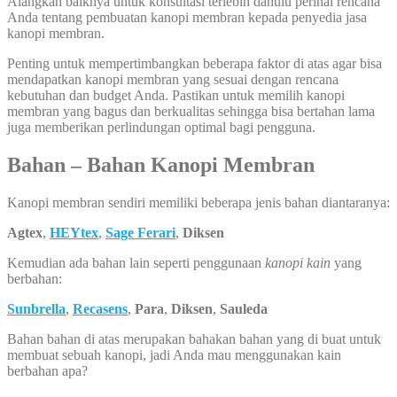
Alangkah baiknya untuk konsultasi terlebih dahulu perihal rencana
Anda tentang pembuatan kanopi membran kepada penyedia jasa
kanopi membran.
Penting untuk mempertimbangkan beberapa faktor di atas agar bisa
mendapatkan kanopi membran yang sesuai dengan rencana
kebutuhan dan budget Anda. Pastikan untuk memilih kanopi
membran yang bagus dan berkualitas sehingga bisa bertahan lama
juga memberikan perlindungan optimal bagi pengguna.
Bahan – Bahan Kanopi Membran
Kanopi membran sendiri memiliki beberapa jenis bahan diantaranya:
Agtex
,
HEYtex
,
Sage Ferari
,
Diksen
Kemudian ada bahan lain seperti penggunaan
kanopi kain
yang
berbahan:
Sunbrella
,
Recasens
,
Para
,
Diksen
,
Sauleda
Bahan bahan di atas merupakan bahakan bahan yang di buat untuk
membuat sebuah kanopi, jadi Anda mau menggunakan kain
berbahan apa?