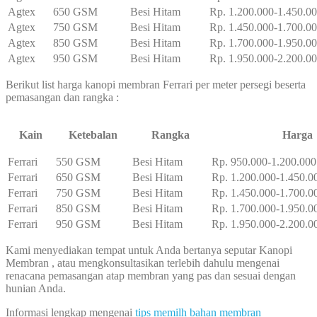
Agtex
650 GSM
Besi Hitam
Rp. 1.200.000-1.450.0
Agtex
750 GSM
Besi Hitam
Rp. 1.450.000-1.700.0
Agtex
850 GSM
Besi Hitam
Rp. 1.700.000-1.950.0
Agtex
950 GSM
Besi Hitam
Rp. 1.950.000-2.200.0
Berikut list harga kanopi membran Ferrari per meter persegi beserta
pemasangan dan rangka :
Kain
Ketebalan
Rangka
Harga
Ferrari
550 GSM
Besi Hitam
Rp. 950.000-1.200.000
Ferrari
650 GSM
Besi Hitam
Rp. 1.200.000-1.450.0
Ferrari
750 GSM
Besi Hitam
Rp. 1.450.000-1.700.0
Ferrari
850 GSM
Besi Hitam
Rp. 1.700.000-1.950.0
Ferrari
950 GSM
Besi Hitam
Rp. 1.950.000-2.200.0
Kami menyediakan tempat untuk Anda bertanya seputar Kanopi
Membran , atau mengkonsultasikan terlebih dahulu mengenai
renacana pemasangan atap membran yang pas dan sesuai dengan
hunian Anda.
Informasi lengkap mengenai
tips memilh bahan membran