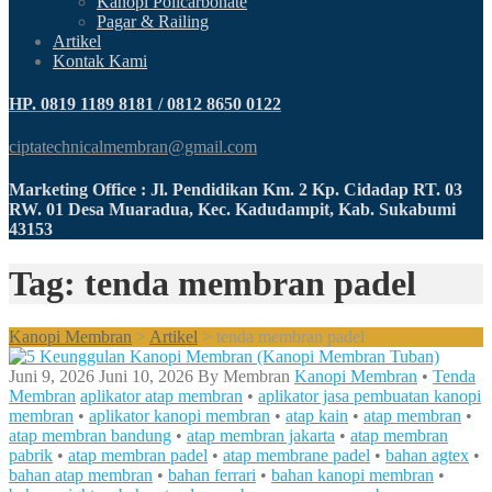
Kanopi Policarbonate
Pagar & Railing
Artikel
Kontak Kami
HP. 0819 1189 8181 / 0812 8650 0122
ciptatechnicalmembran@gmail.com
Marketing Office : Jl. Pendidikan Km. 2 Kp. Cidadap RT. 03
RW. 01 Desa Muaradua, Kec. Kadudampit, Kab. Sukabumi
43153
Tag: tenda membran padel
Kanopi Membran
>
Artikel
>
tenda membran padel
Juni 9, 2026
Juni 10, 2026
By
Membran
Kanopi Membran
•
Tenda
Membran
aplikator atap membran
•
aplikator jasa pembuatan kanopi
membran
•
aplikator kanopi membran
•
atap kain
•
atap membran
•
atap membran bandung
•
atap membran jakarta
•
atap membran
pabrik
•
atap membran padel
•
atap membrane padel
•
bahan agtex
•
bahan atap membran
•
bahan ferrari
•
bahan kanopi membran
•