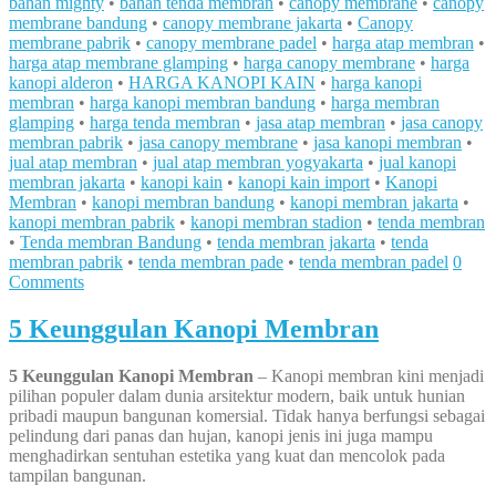
bahan mighty
•
bahan tenda membran
•
canopy membrane
•
canopy
membrane bandung
•
canopy membrane jakarta
•
Canopy
membrane pabrik
•
canopy membrane padel
•
harga atap membran
•
harga atap membrane glamping
•
harga canopy membrane
•
harga
kanopi alderon
•
HARGA KANOPI KAIN
•
harga kanopi
membran
•
harga kanopi membran bandung
•
harga membran
glamping
•
harga tenda membran
•
jasa atap membran
•
jasa canopy
membran pabrik
•
jasa canopy membrane
•
jasa kanopi membran
•
jual atap membran
•
jual atap membran yogyakarta
•
jual kanopi
membran jakarta
•
kanopi kain
•
kanopi kain import
•
Kanopi
Membran
•
kanopi membran bandung
•
kanopi membran jakarta
•
kanopi membran pabrik
•
kanopi membran stadion
•
tenda membran
•
Tenda membran Bandung
•
tenda membran jakarta
•
tenda
membran pabrik
•
tenda membran pade
•
tenda membran padel
0
Comments
5 Keunggulan Kanopi Membran
5 Keunggulan Kanopi Membran
– Kanopi membran kini menjadi
pilihan populer dalam dunia arsitektur modern, baik untuk hunian
pribadi maupun bangunan komersial. Tidak hanya berfungsi sebagai
pelindung dari panas dan hujan, kanopi jenis ini juga mampu
menghadirkan sentuhan estetika yang kuat dan mencolok pada
tampilan bangunan.