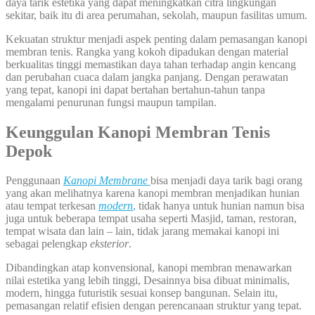
daya tarik estetika yang dapat meningkatkan citra lingkungan
sekitar, baik itu di area perumahan, sekolah, maupun fasilitas umum.
Kekuatan struktur menjadi aspek penting dalam pemasangan kanopi
membran tenis. Rangka yang kokoh dipadukan dengan material
berkualitas tinggi memastikan daya tahan terhadap angin kencang
dan perubahan cuaca dalam jangka panjang. Dengan perawatan
yang tepat, kanopi ini dapat bertahan bertahun-tahun tanpa
mengalami penurunan fungsi maupun tampilan.
Keunggulan Kanopi Membran Tenis
Depok
Penggunaan
Kanopi Membrane
bisa menjadi daya tarik bagi orang
yang akan melihatnya karena kanopi membran menjadikan hunian
atau tempat terkesan
modern
,
tidak hanya untuk hunian namun bisa
juga untuk beberapa tempat usaha seperti Masjid, taman, restoran,
tempat wisata dan lain – lain, tidak jarang memakai kanopi ini
sebagai pelengkap
eksterior
.
Dibandingkan atap konvensional, kanopi membran menawarkan
nilai estetika yang lebih tinggi, Desainnya bisa dibuat minimalis,
modern, hingga futuristik sesuai konsep bangunan. Selain itu,
pemasangan relatif efisien dengan perencanaan struktur yang tepat.