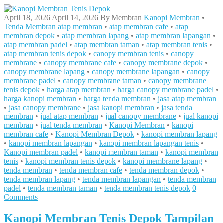
April 18, 2026
April 14, 2026
By
Membran
Kanopi Membran
•
Tenda Membran
atap membran
•
atap membran cafe
•
atap
membran depok
•
atap membran lapang
•
atap membran lapangan
•
atap membran padel
•
atap membran taman
•
atap membran tenis
•
atap membran tenis depok
•
canopy membran tenis
•
canopy
membrane
•
canopy membrane cafe
•
canopy membrane depok
•
canopy membrane lapang
•
canopy membrane lapangan
•
canopy
membrane padel
•
canopy membrane taman
•
canopy membrane
tenis depok
•
harga atap membran
•
harga canopy membrane padel
•
harga kanopi membran
•
harga tenda membran
•
jasa atap membran
•
jasa canopy membrane
•
jasa kanopi membran
•
jasa tenda
membran
•
jual atap membran
•
jual canopy membrane
•
jual kanopi
membran
•
jual tenda membran
•
Kanopi Membran
•
kanopi
membran cafe
•
Kanopi Membran Depok
•
kanopi membran lapang
•
kanopi membran lapangan
•
kanopi membran lapangan tenis
•
Kanopi membran padel
•
kanopi membran taman
•
kanopi membran
tenis
•
kanopi membran tenis depok
•
kanopi membrane lapang
•
tenda membran
•
tenda membran cafe
•
tenda membran depok
•
tenda membran lapang
•
tenda membran lapangan
•
tenda membran
padel
•
tenda membran taman
•
tenda membran tenis depok
0
Comments
Kanopi Membran Tenis Depok Tampilan