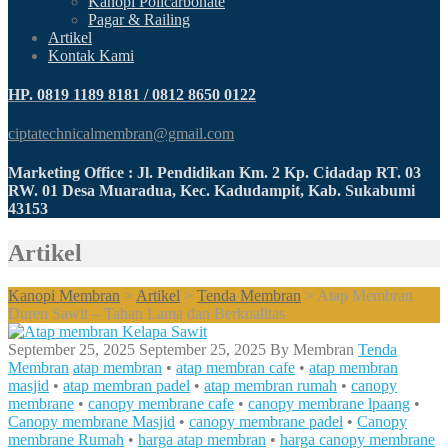
Kanopi Policarbonate
Pagar & Railing
Artikel
Kontak Kami
HP. 0819 1189 8181 / 0812 8650 0122
ciptatechnicalmembran@gmail.com
Marketing Office : Jl. Pendidikan Km. 2 Kp. Cidadap RT. 03
RW. 01 Desa Muaradua, Kec. Kadudampit, Kab. Sukabumi
43153
Artikel
Kanopi Membran
>
Artikel
>
Tenda Membran
>
Atap Membran
Duren Sawit – Tahan Lama dan Berkualitas
September 25, 2025
September 25, 2025
By
Membran
Tenda
Membran
atap membran
•
atap membran cafe
•
atap membran
masjid
•
atap membran padel
•
atap membran rumah
•
canopy
membrane
•
canopy membrane cafe
•
canopy membrane lpaang
•
Canopy membrane Masjid
•
canopy membrane padel
•
Canopy
membrane Rumah
•
harga atap membran
•
harga canopy membrane