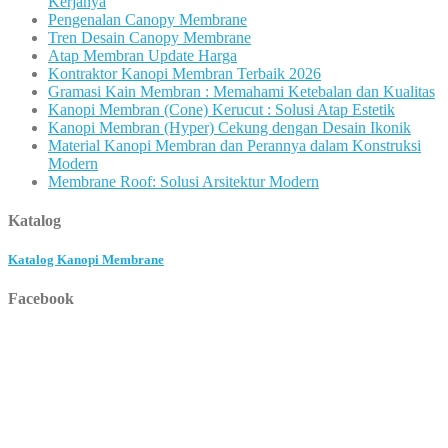
Kerjanya
Pengenalan Canopy Membrane
Tren Desain Canopy Membrane
Atap Membran Update Harga
Kontraktor Kanopi Membran Terbaik 2026
Gramasi Kain Membran : Memahami Ketebalan dan Kualitas
Kanopi Membran (Cone) Kerucut : Solusi Atap Estetik
Kanopi Membran (Hyper) Cekung dengan Desain Ikonik
Material Kanopi Membran dan Perannya dalam Konstruksi
Modern
Membrane Roof: Solusi Arsitektur Modern
Katalog
Katalog Kanopi Membrane
Facebook