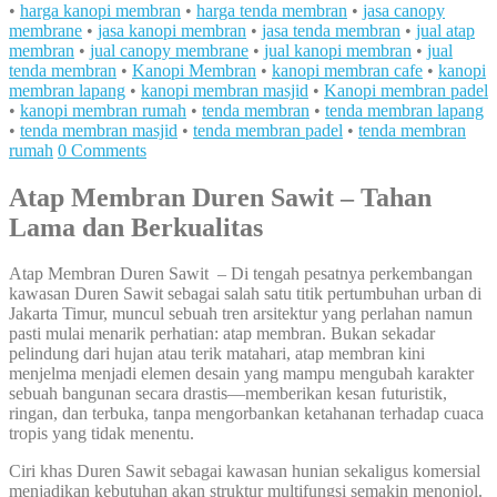
•
harga kanopi membran
•
harga tenda membran
•
jasa canopy
membrane
•
jasa kanopi membran
•
jasa tenda membran
•
jual atap
membran
•
jual canopy membrane
•
jual kanopi membran
•
jual
tenda membran
•
Kanopi Membran
•
kanopi membran cafe
•
kanopi
membran lapang
•
kanopi membran masjid
•
Kanopi membran padel
•
kanopi membran rumah
•
tenda membran
•
tenda membran lapang
•
tenda membran masjid
•
tenda membran padel
•
tenda membran
rumah
0 Comments
Atap Membran Duren Sawit – Tahan
Lama dan Berkualitas
Atap Membran Duren Sawit – Di tengah pesatnya perkembangan
kawasan Duren Sawit sebagai salah satu titik pertumbuhan urban di
Jakarta Timur, muncul sebuah tren arsitektur yang perlahan namun
pasti mulai menarik perhatian: atap membran. Bukan sekadar
pelindung dari hujan atau terik matahari, atap membran kini
menjelma menjadi elemen desain yang mampu mengubah karakter
sebuah bangunan secara drastis—memberikan kesan futuristik,
ringan, dan terbuka, tanpa mengorbankan ketahanan terhadap cuaca
tropis yang tidak menentu.
Ciri khas Duren Sawit sebagai kawasan hunian sekaligus komersial
menjadikan kebutuhan akan struktur multifungsi semakin menonjol.