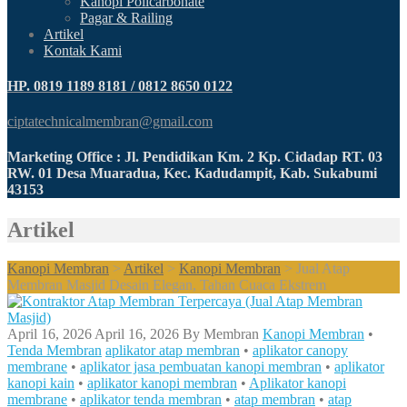
Kanopi Policarbonate
Pagar & Railing
Artikel
Kontak Kami
HP. 0819 1189 8181 / 0812 8650 0122
ciptatechnicalmembran@gmail.com
Marketing Office : Jl. Pendidikan Km. 2 Kp. Cidadap RT. 03
RW. 01 Desa Muaradua, Kec. Kadudampit, Kab. Sukabumi
43153
Artikel
Kanopi Membran
>
Artikel
>
Kanopi Membran
>
Jual Atap
Membran Masjid Desain Elegan, Tahan Cuaca Ekstrem
April 16, 2026
April 16, 2026
By
Membran
Kanopi Membran
•
Tenda Membran
aplikator atap membran
•
aplikator canopy
membrane
•
aplikator jasa pembuatan kanopi membran
•
aplikator
kanopi kain
•
aplikator kanopi membran
•
Aplikator kanopi
membrane
•
aplikator tenda membran
•
atap membran
•
atap