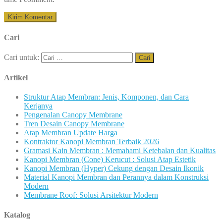
Cari
Cari untuk:
Artikel
Struktur Atap Membran: Jenis, Komponen, dan Cara
Kerjanya
Pengenalan Canopy Membrane
Tren Desain Canopy Membrane
Atap Membran Update Harga
Kontraktor Kanopi Membran Terbaik 2026
Gramasi Kain Membran : Memahami Ketebalan dan Kualitas
Kanopi Membran (Cone) Kerucut : Solusi Atap Estetik
Kanopi Membran (Hyper) Cekung dengan Desain Ikonik
Material Kanopi Membran dan Perannya dalam Konstruksi
Modern
Membrane Roof: Solusi Arsitektur Modern
Katalog