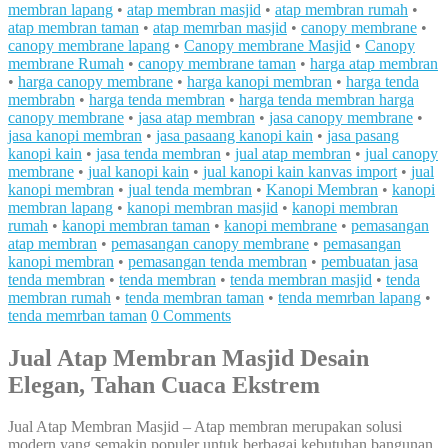
membran lapang
•
atap membran masjid
•
atap membran rumah
•
atap membran taman
•
atap memrban masjid
•
canopy membrane
•
canopy membrane lapang
•
Canopy membrane Masjid
•
Canopy
membrane Rumah
•
canopy membrane taman
•
harga atap membran
•
harga canopy membrane
•
harga kanopi membran
•
harga tenda
membrabn
•
harga tenda membran
•
harga tenda membran harga
canopy membrane
•
jasa atap membran
•
jasa canopy membrane
•
jasa kanopi membran
•
jasa pasaang kanopi kain
•
jasa pasang
kanopi kain
•
jasa tenda membran
•
jual atap membran
•
jual canopy
membrane
•
jual kanopi kain
•
jual kanopi kain kanvas import
•
jual
kanopi membran
•
jual tenda membran
•
Kanopi Membran
•
kanopi
membran lapang
•
kanopi membran masjid
•
kanopi membran
rumah
•
kanopi membran taman
•
kanopi membrane
•
pemasangan
atap membran
•
pemasangan canopy membrane
•
pemasangan
kanopi membran
•
pemasangan tenda membran
•
pembuatan jasa
tenda membran
•
tenda membran
•
tenda membran masjid
•
tenda
membran rumah
•
tenda membran taman
•
tenda memrban lapang
•
tenda memrban taman
0 Comments
Jual Atap Membran Masjid Desain
Elegan, Tahan Cuaca Ekstrem
Jual Atap Membran Masjid – Atap membran merupakan solusi
modern yang semakin populer untuk berbagai kebutuhan bangunan,