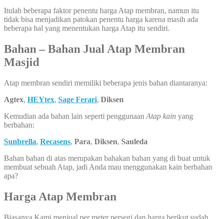
Itulah beberapa faktor penentu harga Atap membran, namun itu
tidak bisa menjadikan patokan penentu harga karena masih ada
beberapa hal yang menentukan harga Atap itu sendiri.
Bahan – Bahan Jual Atap Membran
Masjid
Atap membran sendiri memiliki beberapa jenis bahan diantaranya:
Agtex
,
HEYtex
,
Sage Ferari
,
Diksen
Kemudian ada bahan lain seperti penggunaan
Atap kain
yang
berbahan:
Sunbrella
,
Recasens
,
Para
,
Diksen
,
Sauleda
Bahan bahan di atas merupakan bahakan bahan yang di buat untuk
membuat sebuah Atap, jadi Anda mau menggunakan kain berbahan
apa?
Harga Atap Membran
Biasanya Kami menjual per meter persegi dan harga berikut sudah