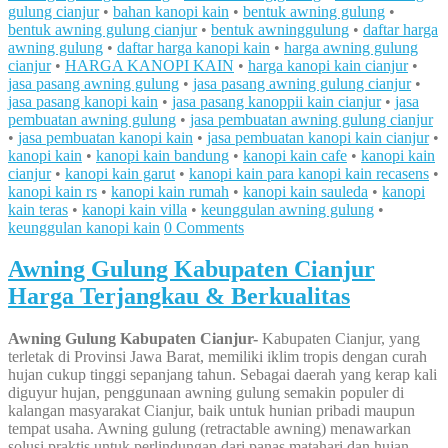
gulung cianjur
•
bahan kanopi kain
•
bentuk awning gulung
•
bentuk awning gulung cianjur
•
bentuk awninggulung
•
daftar harga
awning gulung
•
daftar harga kanopi kain
•
harga awning gulung
cianjur
•
HARGA KANOPI KAIN
•
harga kanopi kain cianjur
•
jasa pasang awning gulung
•
jasa pasang awning gulung cianjur
•
jasa pasang kanopi kain
•
jasa pasang kanoppii kain cianjur
•
jasa
pembuatan awning gulung
•
jasa pembuatan awning gulung cianjur
•
jasa pembuatan kanopi kain
•
jasa pembuatan kanopi kain cianjur
•
kanopi kain
•
kanopi kain bandung
•
kanopi kain cafe
•
kanopi kain
cianjur
•
kanopi kain garut
•
kanopi kain para kanopi kain recasens
•
kanopi kain rs
•
kanopi kain rumah
•
kanopi kain sauleda
•
kanopi
kain teras
•
kanopi kain villa
•
keunggulan awning gulung
•
keunggulan kanopi kain
0 Comments
Awning Gulung Kabupaten Cianjur
Harga Terjangkau & Berkualitas
Awning Gulung Kabupaten Cianjur-
Kabupaten Cianjur, yang
terletak di Provinsi Jawa Barat, memiliki iklim tropis dengan curah
hujan cukup tinggi sepanjang tahun. Sebagai daerah yang kerap kali
diguyur hujan, penggunaan awning gulung semakin populer di
kalangan masyarakat Cianjur, baik untuk hunian pribadi maupun
tempat usaha. Awning gulung (retractable awning) menawarkan
solusi praktis untuk perlindungan dari panas matahari dan hujan