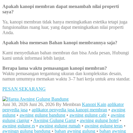
Apakah kanopi membran dapat menambah nilai properti
saya?
Ya, kanopi membran tidak hanya meningkatkan estetika tetapi juga
fungsionalitas ruang luar, yang dapat meningkatkan nilai properti
Anda.
Apakah bisa memesan Bahan kanopi membrannya saja?
Kami menyediakan bahan membran dan bisa Anda pesan, Hubungi
kami untuk informasi lebih lanjut.
Berapa lama waktu pemasangan kanopi membran?
Waktu pemasangan tergantung ukuran dan kompleksitas desain,
namun umumnya memakan waktu 3–7 hari kerja untuk area standar.
PESAN SEKARANG
Juni 30, 2026
Juni 26, 2026
By
Membran
Kanopi Kain
aplikator
penyedia jasa
•
aplikator penyedia jasa kanopi membran
•
awning
gulung
•
awning gulung bandung
•
awning gulung cafe
•
awning
gulung cianjur
•
Awning Gulung Garut
•
awning gulung hotel
•
awning gulung rs
•
awning gulung rumah
•
awning gulung teras
•
awningn gulung bandung
•
bahan awning gulung
•
bahan awning