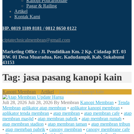
Kanopi Policarbonate
Pagar & Railing
Artikel
Kontak Kami
HP. 0819 1189 8181 / 0812 8650 0122
ciptatechnicalmembran@gmail.com
Marketing Office : Jl. Pendidikan Km. 2 Kp. Cidadap RT. 03
RW. 01 Desa Muaradua, Kec. Kadudampit, Kab. Sukabumi
43153
Tag: jasa pasang kanopi kain
Kanopi Membran
>
Artikel
>
jasa pasang kanopi kain
Juli 28, 2026
Juli 28, 2026
By
Membran
Kanopi Membran
•
Tenda
Membran
aplikator atap membran
•
aplikator kanopi membran
•
aplikator tenda membran
•
atap membran
•
atap membran cafe
•
atap
membran masjid
•
atap membran pabrik
•
atap membran rumah
•
atap membran stadion
•
atap membran taman
•
atap membran tribun
•
atap memrban pabrik
•
canopy membran
•
canopy membrane cafe