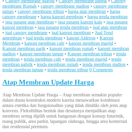
•
Canopy membrane Masjid
•
Canopy membrane pabrik
•
Canopy
membrane Rumah
•
canopy membrane stadion
•
canopy membrane
taman
•
canopy membrane tribun
•
harga atap membran
•
harga
canopy membrane
•
harga kanopi membran
•
harga tenda membran
•
jasa pasang atap membran
•
jasa pasang kanopi kain
•
jasa pasang
kanopi membran
•
jasa pasang tenda membran
•
jual atap membran
•
jual canopy membrane
•
jual kanopi membran
•
Jual Tend
amembran
•
jual tenda membran
•
kanopi Alderon
•
Kanopi
Membran
•
kanopi membran cafe
•
kanopi membran masjid
•
Kanopi membran parik
•
kanopi membran rumah
•
kanopi membran
stadion
•
kanopi membran taman
•
Kanopi membran tribun
•
tenda
membran
•
tenda membran cafe
•
tenda membran masjid
•
tenda
membran pabrik
•
tenda membran rumah
•
tenda membran stadion
•
tenda membran taman
•
tenda membran tribun
0 Comments
Atap Membran Update Harga
Atap Membran Update Harga – Atap membran semakin populer
dalam dunia konstruksi modern karena menawarkan kombinasi
antara estetika dan fungsionalitas yang tidak dimiliki oleh jenis atap
konvens. Fleksibilitas bentuk dan desainnya menjadikan atap
membran sering dipilih untuk bangunan dengan konsep futuristik,
ruang publik, area parkir, lapangan olahraga, hingga area komersial
dan residensial premium.