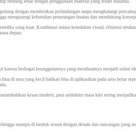
nutup bentang lebar dengan penggunaan material yang relatif minimal.
dung dengan memberikan perlindungan tanpa menghalangi pencahayaa
hingga mengurangi kebutuhan penerangan buatan dan mendukung konsep
estetika yang kuat. Kombinasi antara keindahan visual, efisiensi stru
 masa depan.
pi karena berbagai keunggulannya yang membuatnya menjadi solusi ideal
sa di area yang kecil bahkan bisa di aplikasikan pada area besar sepe
nda.
nambahkan kesan modern, para arsitektur masa kini sering menjadik
sehingga mampu di bentuk sesuai dengan desain dan rancangan yang sud