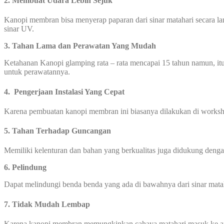
2. Membuat Udara Lebih Sejuk
Kanopi membran bisa menyerap paparan dari sinar matahari secara l
sinar UV.
3. Tahan Lama dan Perawatan Yang Mudah
Ketahanan Kanopi glamping rata – rata mencapai 15 tahun namun, itu
untuk perawatannya.
4. Pengerjaan Instalasi Yang Cepat
Karena pembuatan kanopi membran ini biasanya dilakukan di worksho
5. Tahan Terhadap Guncangan
Memiliki kelenturan dan bahan yang berkualitas juga didukung den
6. Pelindung
Dapat melindungi benda benda yang ada di bawahnya dari sinar mata
7. Tidak Mudah Lembap
Karena kanopi membran memungkinkan cahaya matahari masuk ke area