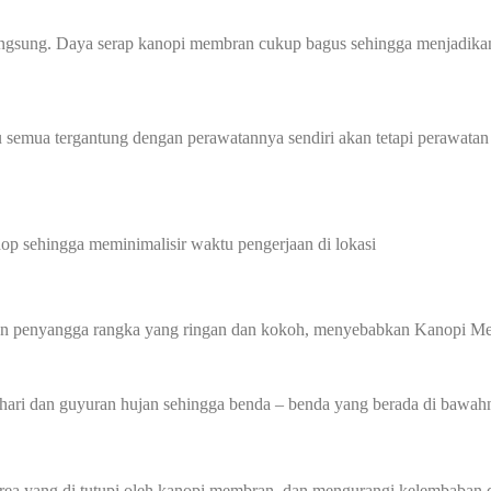
angsung. Daya serap kanopi membran cukup bagus sehingga menjadikan
 semua tergantung dengan perawatannya sendiri akan tetapi perawatan
p sehingga meminimalisir waktu pengerjaan di lokasi
gan penyangga rangka yang ringan dan kokoh, menyebabkan Kanopi Me
hari dan guyuran hujan sehingga benda – benda yang berada di bawahn
 yang di tutupi oleh kanopi membran, dan mengurangi kelembaban di