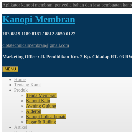
Aplikator kanopi membran, penyedia bahan dan jasa pembuatan kano
Kanopi Membran
HP. 0819 1189 8181 / 0812 8650 0122
ciptatechnicalmembran@gmail.com
Marketing Office : Jl. Pendidikan Km. 2 Kp. Cidadap RT. 03 
MENU
Home
Tentang Kami
Produk
Tenda Membran
Kanopi Kain
Awning Gulung
Alderon
Kanopi Policarbonate
Pagar & Railing
Artikel