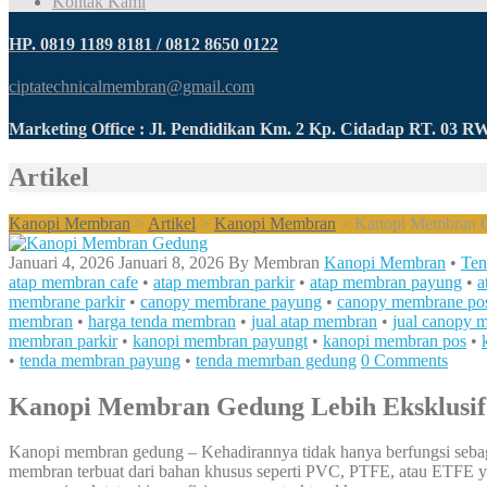
Kontak Kami
HP. 0819 1189 8181 / 0812 8650 0122
ciptatechnicalmembran@gmail.com
Marketing Office : Jl. Pendidikan Km. 2 Kp. Cidadap RT. 03 
Artikel
Kanopi Membran
>
Artikel
>
Kanopi Membran
>
Kanopi Membran G
Januari 4, 2026
Januari 8, 2026
By
Membran
Kanopi Membran
•
Ten
atap membran cafe
•
atap membran parkir
•
atap membran payung
•
a
membrane parkir
•
canopy membrane payung
•
canopy membrane po
membran
•
harga tenda membran
•
jual atap membran
•
jual canopy 
membran parkir
•
kanopi membran payungt
•
kanopi membran pos
•
•
tenda membran payung
•
tenda memrban gedung
0 Comments
Kanopi Membran Gedung Lebih Eksklusif
Kanopi membran gedung – Kehadirannya tidak hanya berfungsi sebagai 
membran terbuat dari bahan khusus seperti PVC, PTFE, atau ETFE ya