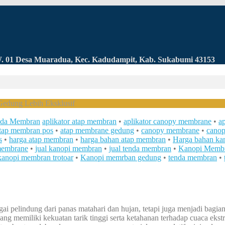
RW. 01 Desa Muaradua, Kec. Kadudampit, Kab. Sukabumi 43153
edung Lebih Eksklusif
da Membran
aplikator atap membran
•
aplikator canopy membrane
•
a
tap membran pos
•
atap membrane gedung
•
canopy membrane
•
cano
s
•
harga atap membran
•
harga bahan atap membran
•
Harga bahan ka
membrane
•
jual kanopi membran
•
jual tenda membran
•
Kanopi Memb
kanopi membran trotoar
•
Kanopi memrban gedung
•
tenda membran
•
pelindung dari panas matahari dan hujan, tetapi juga menjadi bagian p
ng memiliki kekuatan tarik tinggi serta ketahanan terhadap cuaca eks