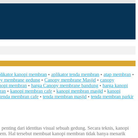
plikator kanopi membran
•
aplikator tenda membran
•
atap membran
•
py membrane gedung
•
Canopy membrane Masjid
•
canopy
nopi membran
•
harga Canopy membrane bandung
•
harga kanopi
ran
•
kanopi membran cafe
•
kanopi membran masjid
•
kanopi
tenda membran cafe
•
tenda membran masjid
•
tenda membran parkir
enting dari identitas visual sebuah gedung. Secara teknis, kanopi
trem. Hal tersebut membuat kanopi membran tidak hanya menarik