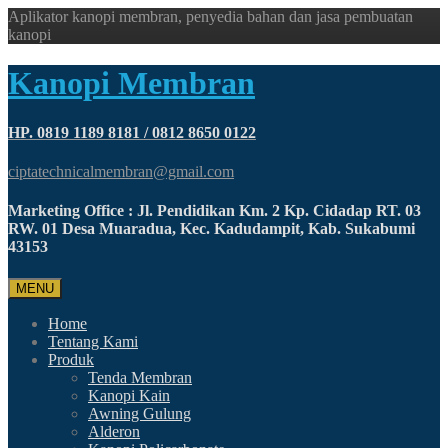
Aplikator kanopi membran, penyedia bahan dan jasa pembuatan
kanopi
Kanopi Membran
HP. 0819 1189 8181 / 0812 8650 0122
ciptatechnicalmembran@gmail.com
Marketing Office : Jl. Pendidikan Km. 2 Kp. Cidadap RT. 03
RW. 01 Desa Muaradua, Kec. Kadudampit, Kab. Sukabumi
43153
MENU
Home
Tentang Kami
Produk
Tenda Membran
Kanopi Kain
Awning Gulung
Alderon