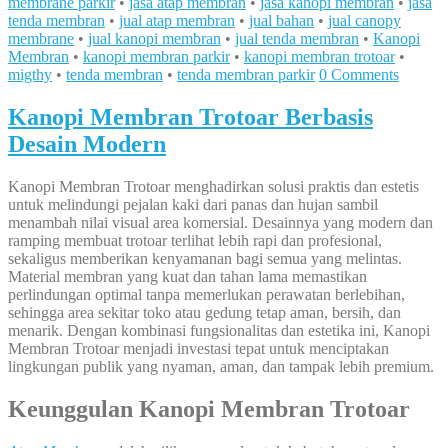
membrane parkir
•
jasa atap membran
•
jasa kanopi membran
•
jasa
tenda membran
•
jual atap membran
•
jual bahan
•
jual canopy
membrane
•
jual kanopi membran
•
jual tenda membran
•
Kanopi
Membran
•
kanopi membran parkir
•
kanopi membran trotoar
•
migthy
•
tenda membran
•
tenda membran parkir
0 Comments
Kanopi Membran Trotoar Berbasis
Desain Modern
Kanopi Membran Trotoar menghadirkan solusi praktis dan estetis
untuk melindungi pejalan kaki dari panas dan hujan sambil
menambah nilai visual area komersial. Desainnya yang modern dan
ramping membuat trotoar terlihat lebih rapi dan profesional,
sekaligus memberikan kenyamanan bagi semua yang melintas.
Material membran yang kuat dan tahan lama memastikan
perlindungan optimal tanpa memerlukan perawatan berlebihan,
sehingga area sekitar toko atau gedung tetap aman, bersih, dan
menarik. Dengan kombinasi fungsionalitas dan estetika ini, Kanopi
Membran Trotoar menjadi investasi tepat untuk menciptakan
lingkungan publik yang nyaman, aman, dan tampak lebih premium.
Keunggulan Kanopi Membran Trotoar