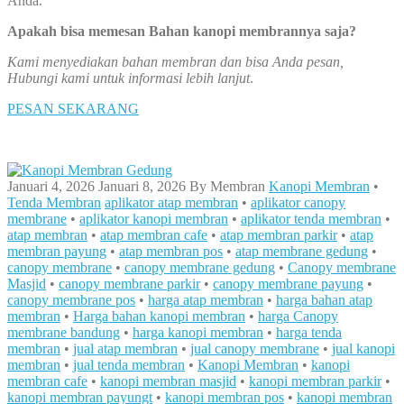
Anda.
Apakah bisa memesan Bahan kanopi membrannya saja?
Kami menyediakan bahan membran dan bisa Anda pesan,
Hubungi kami untuk informasi lebih lanjut
.
PESAN SEKARANG
Januari 4, 2026
Januari 8, 2026
By
Membran
Kanopi Membran
•
Tenda Membran
aplikator atap membran
•
aplikator canopy
membrane
•
aplikator kanopi membran
•
aplikator tenda membran
•
atap membran
•
atap membran cafe
•
atap membran parkir
•
atap
membran payung
•
atap membran pos
•
atap membrane gedung
•
canopy membrane
•
canopy membrane gedung
•
Canopy membrane
Masjid
•
canopy membrane parkir
•
canopy membrane payung
•
canopy membrane pos
•
harga atap membran
•
harga bahan atap
membran
•
Harga bahan kanopi membran
•
harga Canopy
membrane bandung
•
harga kanopi membran
•
harga tenda
membran
•
jual atap membran
•
jual canopy membrane
•
jual kanopi
membran
•
jual tenda membran
•
Kanopi Membran
•
kanopi
membran cafe
•
kanopi membran masjid
•
kanopi membran parkir
•
kanopi membran payungt
•
kanopi membran pos
•
kanopi membran