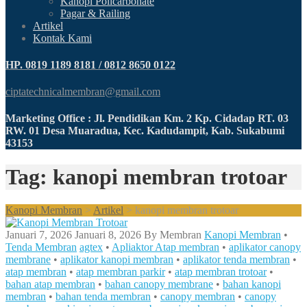
Kanopi Policarbonate
Pagar & Railing
Artikel
Kontak Kami
HP. 0819 1189 8181 / 0812 8650 0122
ciptatechnicalmembran@gmail.com
Marketing Office : Jl. Pendidikan Km. 2 Kp. Cidadap RT. 03
RW. 01 Desa Muaradua, Kec. Kadudampit, Kab. Sukabumi
43153
Tag: kanopi membran trotoar
Kanopi Membran
>
Artikel
>
kanopi membran trotoar
Januari 7, 2026
Januari 8, 2026
By
Membran
Kanopi Membran
•
Tenda Membran
agtex
•
Apliaktor Atap membran
•
aplikator canopy
membrane
•
aplikator kanopi membran
•
aplikator tenda membran
•
atap membran
•
atap membran parkir
•
atap membran trotoar
•
bahan atap membran
•
bahan canopy membrane
•
bahan kanopi
membran
•
bahan tenda membran
•
canopy membran
•
canopy