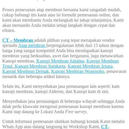
Proses pemesanan atap membran bersama kami sangatlah mudah,
cukup hubungi tim kami atau isi formulir pemesanan online, dan
kami akan membantu Anda melangkah ke tahap selanjutnya, Kami
akan memandu Anda melalui setiap langkah dengan cepat dan
efisien.
CT – Membran
adalah pilihan yang tepat merupakan vendor
spesialis
Atap membran
berpengalaman lebih dari 15 tahun dengan
harga yang sangat kompetitif Anda bisa mendapatkan kanopi
membran yang berkualitas, awet dan bergaransi, juga menawarkan
Kanopi membran,
Kanopi Membran Salatiga,
Kanopi Membran
Tegal,
Kanopi Membran Surakarta,
Kanopi Membran Jepara,
Kanopi Membran Demak,
Kanopi Membran Wonosobo,
penawaran
menarik dan beberapa artikel lainnya.
Selain itu, Kami menyediakan jasa pemasangan lain seperti: kain
kanopi membran, kanopi Alderon, dan Kanopi kain di sini.
Menyediakan jasa pemasangan di beberapa wilayah sehingga Anda
tidak perlu khawatir mengenai pemesanan kanopi membran karena
Kami siap datang ke Lokasi Anda
Free survey
.
Untuk informasi pemesanan silahkan hubungi kontak Kami melalui
Whats App atau datang langsung ke Workshop Kami,
CT-