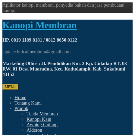
Aplikator kanopi membran, penyedia bahan dan jasa pembuatan
kanopi
Kanopi Membran
HP. 0819 1189 8181 / 0812 8650 0122
ciptatechnicalmembran@gmail.com
Marketing Office : Jl. Pendidikan Km. 2 Kp. Cidadap RT. 03
RW. 01 Desa Muaradua, Kec. Kadudampit, Kab. Sukabumi
43153
MENU
Home
Tentang Kami
Produk
Tenda Membran
Kanopi Kain
Awning Gulung
Alderon