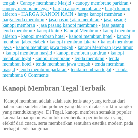
tengah
•
Canopy membrane Masjid
•
canopy membrane parkiran
•
canopy membrane tegal
•
harga canopy membrane
•
harga kanopi
alderon
•
HARGA KANOPI KAIN
•
harga kanopi membran
•
harga tenda membran
•
jasa pasang atap membran
•
jasa pasang
kanopi membran
•
jasa pasang kanopi membrane
•
jasa pasang
tenda membran
•
kanopi kain
•
Kanopi Membran
•
kanopi membran
alderon
•
kanopi membran hotel
•
kanopi membran hptel
•
kanopi
membran jabodetabek
•
kanopi membran jakarta
•
kanopi membran
jawa
•
kanopi membran jawa tengah
•
kanopi Membran jawa timur
•
kanopi membran masjid
•
kanopi membran parkiran
•
kanopi
membran tegal
•
kanopi membrane
•
tenda membran
•
tenda
membran hotel
•
tenda membran jawa tengah
•
tenda membran
masjid
•
tenda membran parkiran
•
tenda membran tegal
•
Tenda
membrana
0 Comments
Kanopi Membran Tegal Terbaik
Kanopi membran adalah salah satu jenis atap yang terbuat dari
bahan kain sintetis atau polimer yang ditarik di atas struktur rangka
yang mendukungnya. Di Tegal, kanopi membran semakin populer
karena kemampuannya untuk memberikan perlindungan yang
efektif dari cuaca, serta memberikan sentuhan estetika modern pada
berbagai jenis bangunan.