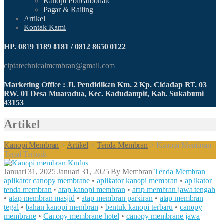
Kanopi Policarbonate
Pagar & Railing
Artikel
Kontak Kami
HP. 0819 1189 8181 / 0812 8650 0122
ciptatechnicalmembran@gmail.com
Marketing Office : Jl. Pendidikan Km. 2 Kp. Cidadap RT. 03
RW. 01 Desa Muaradua, Kec. Kadudampit, Kab. Sukabumi
43153
Artikel
Kanopi Membran
>
Artikel
>
Tenda Membran
>
Kanopi Membran
Tegal Terbaik
Januari 31, 2025
Januari 31, 2025
By
Membran
Tenda Membran
aplikator canopy membrane
•
aplikator kanopi membran
•
aplikator
tenda membran
•
atap kanopi membran
•
atap membran jawa tengah
•
atap membran masjid
•
atap membran parkiran
•
atap membran
tegal
•
bahan kanopi membran
•
bentuk kanopi terbaru
•
canopy
membrane
•
Canopy membrane hotel
•
canopy membrane jawa