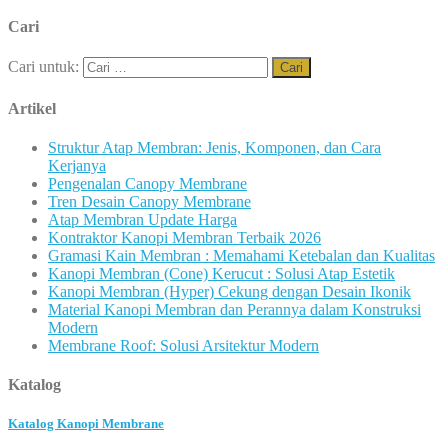
Cari
Cari untuk:
Artikel
Struktur Atap Membran: Jenis, Komponen, dan Cara
Kerjanya
Pengenalan Canopy Membrane
Tren Desain Canopy Membrane
Atap Membran Update Harga
Kontraktor Kanopi Membran Terbaik 2026
Gramasi Kain Membran : Memahami Ketebalan dan Kualitas
Kanopi Membran (Cone) Kerucut : Solusi Atap Estetik
Kanopi Membran (Hyper) Cekung dengan Desain Ikonik
Material Kanopi Membran dan Perannya dalam Konstruksi
Modern
Membrane Roof: Solusi Arsitektur Modern
Katalog
Katalog Kanopi Membrane