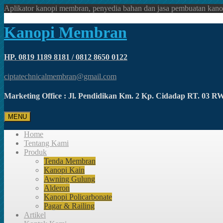
Aplikator kanopi membran, penyedia bahan dan jasa pembuatan kano
Kanopi Membran
HP. 0819 1189 8181 / 0812 8650 0122
ciptatechnicalmembran@gmail.com
Marketing Office : Jl. Pendidikan Km. 2 Kp. Cidadap RT. 03 
MENU
Home
Tentang Kami
Produk
Tenda Membran
Kanopi Kain
Awning Gulung
Alderon
Kanopi Policarbonate
Pagar & Railing
Artikel