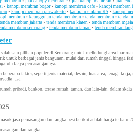
tap membran
•
jual canopy membrane
•
jual kanopi membran
•
jual ten
si
•
kanopi membran bogor
•
kanopi membran cafe
•
kanopi membran h
iran
•
kanopi membran purwokerto
•
kanopi membran RS
•
kanopi me
nopi membran
•
keunggulan tenda membran
•
tenda membran
•
tenda 
tenda membran jakarta
•
tenda membran klaten
•
tenda membran mgel
enda membran semarang
•
tenda membran taman
•
tenda membran tang
eter
ah satu pilihan populer di Semarang untuk melindungi area luar ruang
ik untuk berbagai jenis bangunan, mulai dari rumah tinggal hingga fa
ngaruhi biaya pemasangannya.
eberapa faktor, seperti jenis material, desain, luas area, tenaga kerja
yedia jasa.
i rumah pribadi, bankon, terasa rumah, taman, dan lain-lain, dalam ska
025
masuk jasa pemasangan dan rangka besi berikut adalah harga terbaru 2
pemasangan dan rangka: