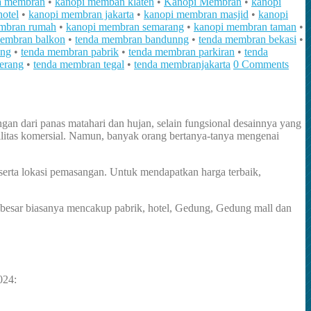
da membran
•
kanopi memban klaten
•
Kanopi Membran
•
kanopi
otel
•
kanopi membran jakarta
•
kanopi membran masjid
•
kanopi
mbran rumah
•
kanopi membran semarang
•
kanopi membran taman
•
membran balkon
•
tenda membran bandunng
•
tenda membran bekasi
•
ang
•
tenda membran pabrik
•
tenda membran parkiran
•
tenda
erang
•
tenda membran tegal
•
tenda membranjakarta
0 Comments
an dari panas matahari dan hujan, selain fungsional desainnya yang
silitas komersial. Namun, banyak orang bertanya-tanya mengenai
, serta lokasi pemasangan. Untuk mendapatkan harga terbaik,
la besar biasanya mencakup pabrik, hotel, Gedung, Gedung mall dan
024: