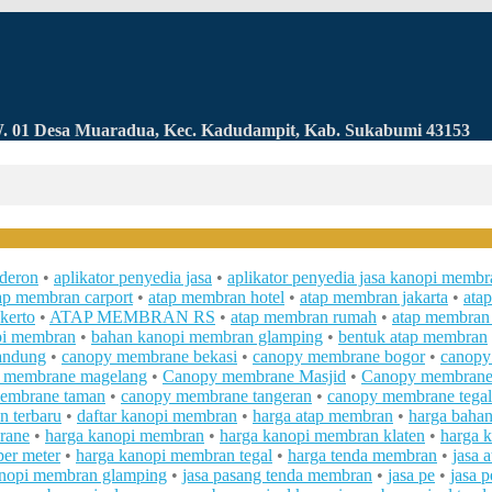
RW. 01 Desa Muaradua, Kec. Kadudampit, Kab. Sukabumi 43153
lderon
•
aplikator penyedia jasa
•
aplikator penyedia jasa kanopi membr
ap membran carport
•
atap membran hotel
•
atap membran jakarta
•
ata
kerto
•
ATAP MEMBRAN RS
•
atap membran rumah
•
atap membran
pi membran
•
bahan kanopi membran glamping
•
bentuk atap membran
andung
•
canopy membrane bekasi
•
canopy membrane bogor
•
canopy
 membrane magelang
•
Canopy membrane Masjid
•
Canopy membrane
embrane taman
•
canopy membrane tangeran
•
canopy membrane tegal
n terbaru
•
daftar kanopi membran
•
harga atap membran
•
harga baha
rane
•
harga kanopi membran
•
harga kanopi membran klaten
•
harga 
er meter
•
harga kanopi membran tegal
•
harga tenda membran
•
jasa 
anopi membran glamping
•
jasa pasang tenda membran
•
jasa pe
•
jasa 