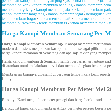
pembuatan kanopi membran glamping
•
jasa tenda membran
•
jual a
membran balkon
•
kanopi membran bandung
•
kanopi membran beka
membran megelang
•
kanopi membran pabrik
•
kanopi membran park
kanopi membran tangerang
•
kanopi membran tegal
•
keunggulan ka
tenda membran bogor
•
tenda membran cafe
•
tenda membran hotel
•
membran purwokerto
•
tenda membran rs
•
tenda membran rumah
•
t
Harga Kanopi Membran Semarang Per M
Harga Kanopi Membran Semarang-
Kanopi membran merupakan sal
modern dan estetis menjadikan kanopi membran sebagai pilihan menar
harga kanopi membran di Semarang dan apa saja faktor yang mempe
Harga kanopi membran di Semarang sangat bervariasi tergantung pada b
disarankan untuk melakukan survei dan membandingkan beberapa pen
Membran ini biasanya dipasang di berbagai tempat skala kecil sepert
lainnya.
Harga Kanopi Membran Per Meter Mei 2
Biasanya Kami menjual per meter persegi dan harga berikut sudah ter
Berikut list harga kanopi membran Agtex per meter persegi beserta 