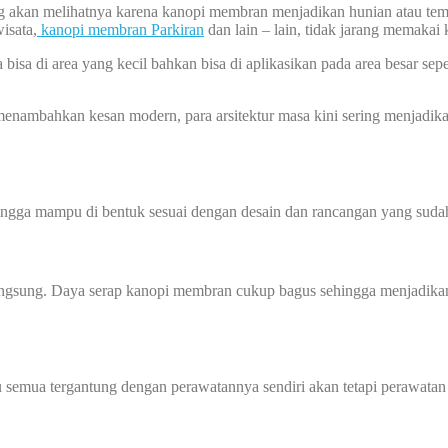
ang akan melihatnya karena kanopi membran menjadikan hunian atau tem
isata,
kanopi membran Parkiran
dan lain – lain, tidak jarang memakai
isa di area yang kecil bahkan bisa di aplikasikan pada area besar se
nambahkan kesan modern, para arsitektur masa kini sering menjadik
hingga mampu di bentuk sesuai dengan desain dan rancangan yang sudah
angsung. Daya serap kanopi membran cukup bagus sehingga menjadikan
 semua tergantung dengan perawatannya sendiri akan tetapi perawatan