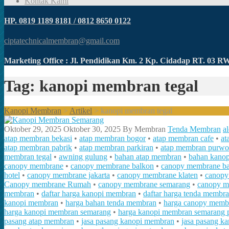
Kontak Kami
HP. 0819 1189 8181 / 0812 8650 0122
ciptatechnicalmembran@gmail.com
Marketing Office : Jl. Pendidikan Km. 2 Kp. Cidadap RT. 03 
Tag: kanopi membran tegal
Kanopi Membran
>
Artikel
>
kanopi membran tegal
Oktober 29, 2025
Oktober 30, 2025
By
Membran
Tenda Membran
a
atap membran bekasi
•
atap membran bogor
•
atap membran cafe
•
at
atap membran pabrik
•
atap membran parkiran
•
atap membran purwo
membran tegal
•
awning gulung
•
bahan atap membran
•
bahan kano
canopy membrane
•
canopy membrane balkon
•
canopy membrane b
hotel
•
canopy membrane jakarta
•
canopy membrane klaten
•
canopy
Canopy membrane Rumah
•
canopy membrane semarang
•
canopy m
membran
•
daftar harga kanopi membran
•
daftar harga tenda membra
kanopi membran
•
harga bahan tenda membran
•
harga canopy memb
harga kanopi membran semarang
•
harga kanopi membran semarang p
pasang atap membran
•
jasa pasang kanopi membran
•
jasa pasang k