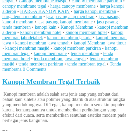
tengah
•
Canopy membrane Masjid
•
canopy membrane parkiran
•
canopy membrane tegal
•
harga canopy membrane
•
harga kanopi
alderon
•
HARGA KANOPI KAIN
•
harga kanopi membran
•
harga tenda membran
•
jasa pasang atap membran
•
jasa pasang
kanopi membran
•
jasa pasang kanopi membrane
•
jasa pasang
tenda membran
•
kanopi kain
•
Kanopi Membran
•
kanopi membran
alderon
•
kanopi membran hotel
•
kanopi membran hptel
•
kanopi
membran jabodetabek
•
kanopi membran jakarta
•
kanopi membran
jawa
•
kanopi membran jawa tengah
•
kanopi Membran jawa timur
•
kanopi membran masjid
•
kanopi membran parkiran
•
kanopi
membran tegal
•
kanopi membrane
•
tenda membran
•
tenda
membran hotel
•
tenda membran jawa tengah
•
tenda membran
masjid
•
tenda membran parkiran
•
tenda membran tegal
•
Tenda
membrana
0 Comments
Kanopi Membran Tegal Terbaik
Kanopi membran adalah salah satu jenis atap yang terbuat dari
bahan kain sintetis atau polimer yang ditarik di atas struktur rangka
yang mendukungnya. Di Tegal, kanopi membran semakin populer
karena kemampuannya untuk memberikan perlindungan yang
efektif dari cuaca, serta memberikan sentuhan estetika modern pada
berbagai jenis bangunan.