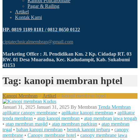
Kanopi Policarbonate
Pagar & Railing
Artikel
Kontak Kami
HP. 0819 1189 8181 / 0812 8650 0122
ciptatechnicalmembran@gmail.com
Marketing Office : Jl. Pendidikan Km. 2 Kp. Cidadap RT. 03
RW. 01 Desa Muaradua, Kec. Kadudampit, Kab. Sukabumi
43153
Tag: kanopi membran hptel
Kanopi Membran
>
Artikel
>
kanopi membran hptel
Januari 31, 2025
Januari 31, 2025
By
Membran
Tenda Membran
aplikator canopy membrane
•
aplikator kanopi membran
•
aplikator
tenda membran
•
atap kanopi membran
•
atap membran jawa tengah
•
atap membran masjid
•
atap membran parkiran
•
atap membran
tegal
•
bahan kanopi membran
•
bentuk kanopi terbaru
•
canopy
membrane
•
Canopy membrane hotel
•
canopy membrane jawa