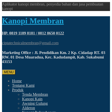
Aplikator kanopi membran, penyedia bahan dan jasa pembuatan
kanopi
Kanopi Membran
HP. 0819 1189 8181 / 0812 8650 0122
ciptatechnicalmembran@gmail.com
Marketing Office : Jl. Pendidikan Km. 2 Kp. Cidadap RT. 03
RW. 01 Desa Muaradua, Kec. Kadudampit, Kab. Sukabumi
43153
MENU
Home
Tentang Kami
Produk
Tenda Membran
Kanopi Kain
Awning Gulung
Alderon