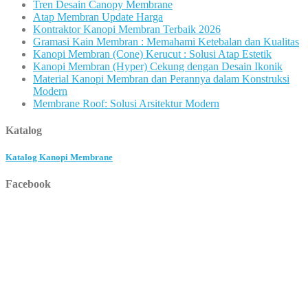
Tren Desain Canopy Membrane
Atap Membran Update Harga
Kontraktor Kanopi Membran Terbaik 2026
Gramasi Kain Membran : Memahami Ketebalan dan Kualitas
Kanopi Membran (Cone) Kerucut : Solusi Atap Estetik
Kanopi Membran (Hyper) Cekung dengan Desain Ikonik
Material Kanopi Membran dan Perannya dalam Konstruksi
Modern
Membrane Roof: Solusi Arsitektur Modern
Katalog
Katalog Kanopi Membrane
Facebook