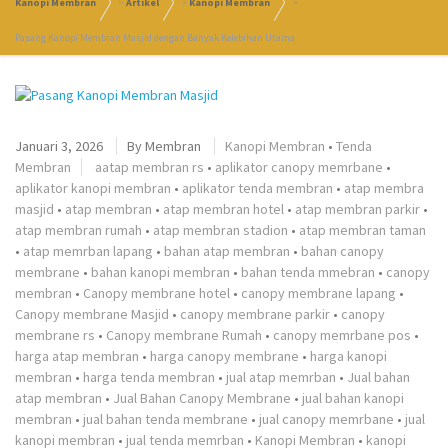
Kanopi Membran
>
Artikel
>
Kanopi Membran
>
Pasang Kanopi Membran Masjid dengan Banyak Kelebihan Utama
Januari 3, 2026
By
Membran
Kanopi Membran
•
Tenda
Membran
aatap membran rs
•
aplikator canopy memrbane
•
aplikator kanopi membran
•
aplikator tenda membran
•
atap membra
masjid
•
atap membran
•
atap membran hotel
•
atap membran parkir
•
atap membran rumah
•
atap membran stadion
•
atap membran taman
•
atap memrban lapang
•
bahan atap membran
•
bahan canopy
membrane
•
bahan kanopi membran
•
bahan tenda mmebran
•
canopy
membran
•
Canopy membrane hotel
•
canopy membrane lapang
•
Canopy membrane Masjid
•
canopy membrane parkir
•
canopy
membrane rs
•
Canopy membrane Rumah
•
canopy memrbane pos
•
harga atap membran
•
harga canopy membrane
•
harga kanopi
membran
•
harga tenda membran
•
jual atap memrban
•
Jual bahan
atap membran
•
Jual Bahan Canopy Membrane
•
jual bahan kanopi
membran
•
jual bahan tenda membrane
•
jual canopy memrbane
•
jual
kanopi membran
•
jual tenda memrban
•
Kanopi Membran
•
kanopi