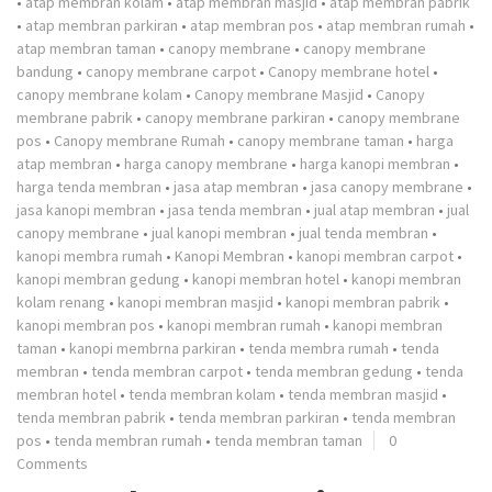
•
atap membran kolam
•
atap membran masjid
•
atap membran pabrik
•
atap membran parkiran
•
atap membran pos
•
atap membran rumah
•
atap membran taman
•
canopy membrane
•
canopy membrane
bandung
•
canopy membrane carpot
•
Canopy membrane hotel
•
canopy membrane kolam
•
Canopy membrane Masjid
•
Canopy
membrane pabrik
•
canopy membrane parkiran
•
canopy membrane
pos
•
Canopy membrane Rumah
•
canopy membrane taman
•
harga
atap membran
•
harga canopy membrane
•
harga kanopi membran
•
harga tenda membran
•
jasa atap membran
•
jasa canopy membrane
•
jasa kanopi membran
•
jasa tenda membran
•
jual atap membran
•
jual
canopy membrane
•
jual kanopi membran
•
jual tenda membran
•
kanopi membra rumah
•
Kanopi Membran
•
kanopi membran carpot
•
kanopi membran gedung
•
kanopi membran hotel
•
kanopi membran
kolam renang
•
kanopi membran masjid
•
kanopi membran pabrik
•
kanopi membran pos
•
kanopi membran rumah
•
kanopi membran
taman
•
kanopi membrna parkiran
•
tenda membra rumah
•
tenda
membran
•
tenda membran carpot
•
tenda membran gedung
•
tenda
membran hotel
•
tenda membran kolam
•
tenda membran masjid
•
tenda membran pabrik
•
tenda membran parkiran
•
tenda membran
pos
•
tenda membran rumah
•
tenda membran taman
0
Comments