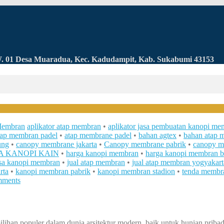
RW. 01 Desa Muaradua, Kec. Kadudampit, Kab. Sukabumi 43153
Membran
aplikator atap membran
•
aplikator jasa pembuatan kanopi me
tap membran padel
•
atap membrane padel
•
bahan agtex
•
bahan atap 
ung
•
canopy membrane jakarta
•
Canopy membrane pabrik
•
canopy m
 KANOPI KAIN
•
harga kanopi membran
•
harga kanopi membran 
asa kanopi membran
•
jual atap membran
•
jual atap membran yogyakart
rta
•
kanopi membran pabrik
•
kanopi membran stadion
•
tenda membr
mments
lihan populer dalam dunia arsitektur modern, baik untuk hunian priba