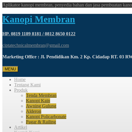
Aplikator kanopi membran, penyedia bahan dan jasa pembuatan kano
Kanopi Membran
HP. 0819 1189 8181 / 0812 8650 0122
ciptatechnicalmembran@gmail.com
Marketing Office : Jl. Pendidikan Km. 2 Kp. Cidadap RT. 03 
MENU
Home
Tentang Kami
Produk
Tenda Membran
Kanopi Kain
Awning Gulung
Alderon
Kanopi Policarbonate
Pagar & Railing
Artikel