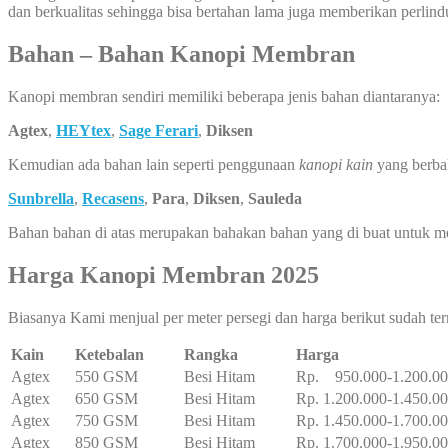
dan berkualitas sehingga bisa bertahan lama juga memberikan perlin
Bahan – Bahan Kanopi Membran
Kanopi membran sendiri memiliki beberapa jenis bahan diantaranya:
Agtex
,
HEYtex
,
Sage Ferari
,
Diksen
Kemudian ada bahan lain seperti penggunaan
kanopi kain
yang berba
Sunbrella
,
Recasens
,
Para
,
Diksen
,
Sauleda
Bahan bahan di atas merupakan bahakan bahan yang di buat untuk 
Harga Kanopi Membran 2025
Biasanya Kami menjual per meter persegi dan harga berikut sudah te
Kain
Ketebalan
Rangka
Harga
Agtex
550 GSM
Besi Hitam
Rp. 950.000-1.200.0
Agtex
650 GSM
Besi Hitam
Rp. 1.200.000-1.450.0
Agtex
750 GSM
Besi Hitam
Rp. 1.450.000-1.700.0
Agtex
850 GSM
Besi Hitam
Rp. 1.700.000-1.950.0