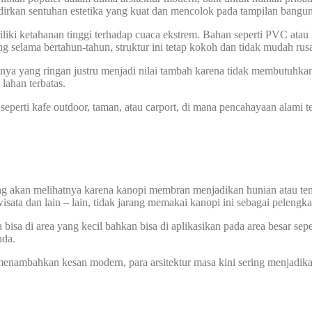
dirkan sentuhan estetika yang kuat dan mencolok pada tampilan bangu
iki ketahanan tinggi terhadap cuaca ekstrem. Bahan seperti PVC atau
 selama bertahun-tahun, struktur ini tetap kokoh dan tidak mudah rus
nya yang ringan justru menjadi nilai tambah karena tidak membutuhka
lahan terbatas.
perti kafe outdoor, taman, atau carport, di mana pencahayaan alami te
ang akan melihatnya karena kanopi membran menjadikan hunian atau te
wisata dan lain – lain, tidak jarang memakai kanopi ini sebagai pelengk
sa di area yang kecil bahkan bisa di aplikasikan pada area besar sepe
nda.
nambahkan kesan modern, para arsitektur masa kini sering menjadik