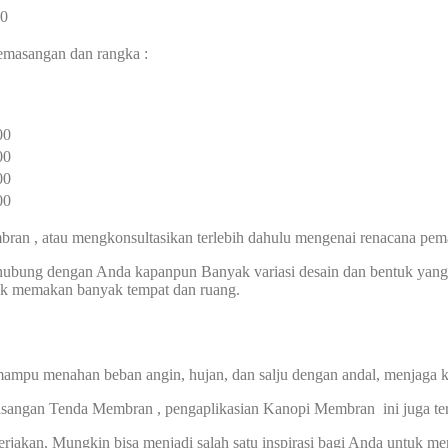
00
pemasangan dan rangka :
00
00
00
00
an , atau mengkonsultasikan terlebih dahulu mengenai renacana pem
erhubung dengan Anda kapanpun Banyak variasi desain dan bentuk ya
idak memakan banyak tempat dan ruang.
mpu menahan beban angin, hujan, dan salju dengan andal, menjaga 
asangan Tenda Membran , pengaplikasian Kanopi Membran ini juga ter
kerjakan, Mungkin bisa menjadi salah satu inspirasi bagi Anda untuk