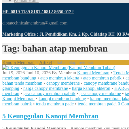
Kontak Kami
HP. 0819 1189 8181 / 0812 8650 0122
ciptatechnicalmembran@gmail.com
Marketing Office : Jl. Pendidikan Km. 2 Kp. Cidadap RT. 03 
Tag: bahan atap membran
Kanopi Membran
>
Artikel
>
bahan atap membran
Juni 9, 2026
Juni 10, 2026
By
Membran
Kanopi Membran
•
Tenda 
membran bandung
•
atap membran jakarta
•
atap membran pabrik
•
a
bahan tenda membran
•
canopy membrane
•
canopy membrane band
glamping
•
harga canopy membrane
•
harga kanopi alderon
•
HARGA
membran
•
jasa canopy membran pabrik
•
jasa canopy membrane
•
j
Kanopi Membran
•
kanopi membran bandung
•
kanopi membran jaka
membran pabrik
•
tenda membran pade
•
tenda membran padel
0 Co
5 Keunggulan Kanopi Membran
5 Keunggulan Kanopi Membran
– Kanopi membran kini menjadi pi