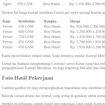
Agtex
950 GSM
Besi Hitam
Rp. 1.950.000-2.200.0
Berikut list harga kanopi membran Ferrari per meter persegi beserta 
Kain
Ketebalan
Rangka
Harga
Ferrari
550 GSM
Besi Hitam
Rp. 950.000-1.200.000
Ferrari
650 GSM
Besi Hitam
Rp. 1.200.000-1.450.0
Ferrari
750 GSM
Besi Hitam
Rp. 1.450.000-1.700.0
Ferrari
850 GSM
Besi Hitam
Rp. 1.700.000-1.950.0
Ferrari
950 GSM
Besi Hitam
Rp. 1.950.000-2.200.0
Kami menyediakan tempat untuk Anda bertanya seputar Kanopi Membr
Untuk itu silahkan menghubungi Customer servis Kami yang bisa t
pengaplikasian Kanopi Membran ini juga tergolong fleksibel dan t
Foto Hasil Pekerjaan
Gambar-gambar ini juga mengungkapkan bagaimana atap membran ma
Banyak variasi desain dan bentuk yang sering di gunakan untuk pem
Berikut ini beberapa contoh model dari pekerjaan yang sudah Kami 