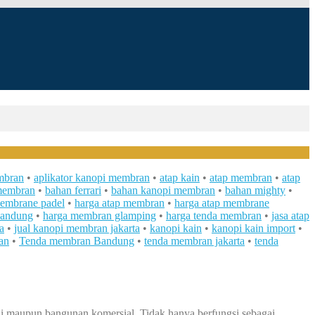
mbran
•
aplikator kanopi membran
•
atap kain
•
atap membran
•
atap
membran
•
bahan ferrari
•
bahan kanopi membran
•
bahan mighty
•
embrane padel
•
harga atap membran
•
harga atap membrane
bandung
•
harga membran glamping
•
harga tenda membran
•
jasa atap
a
•
jual kanopi membran jakarta
•
kanopi kain
•
kanopi kain import
•
an
•
Tenda membran Bandung
•
tenda membran jakarta
•
tenda
di maupun bangunan komersial. Tidak hanya berfungsi sebagai