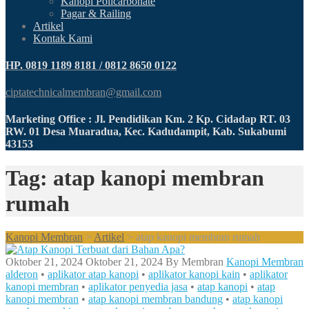
Kanopi Policarbonate
Pagar & Railing
Artikel
Kontak Kami
HP. 0819 1189 8181 / 0812 8650 0122
ciptatechnicalmembran@gmail.com
Marketing Office : Jl. Pendidikan Km. 2 Kp. Cidadap RT. 03
RW. 01 Desa Muaradua, Kec. Kadudampit, Kab. Sukabumi
43153
Tag: atap kanopi membran
rumah
Kanopi Membran
>
Artikel
>
atap kanopi membran rumah
Oktober 21, 2024
Oktober 21, 2024
By
Membran
Kanopi Membran
alderon
•
aplikator atap kanopi
•
aplikator kanopi kain
•
aplikator
kanopi membran
•
aplikator penyedia jasa
•
atap kanopi
•
atap
kanopi membran
•
atap kanopi membran bandung
•
atap kanopi