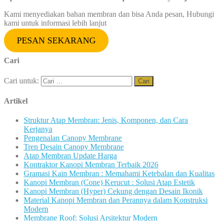
Kami menyediakan bahan membran dan bisa Anda pesan, Hubungi
kami untuk informasi lebih lanjut
PESAN SEKARANG
Cari
Cari untuk:
Artikel
Struktur Atap Membran: Jenis, Komponen, dan Cara
Kerjanya
Pengenalan Canopy Membrane
Tren Desain Canopy Membrane
Atap Membran Update Harga
Kontraktor Kanopi Membran Terbaik 2026
Gramasi Kain Membran : Memahami Ketebalan dan Kualitas
Kanopi Membran (Cone) Kerucut : Solusi Atap Estetik
Kanopi Membran (Hyper) Cekung dengan Desain Ikonik
Material Kanopi Membran dan Perannya dalam Konstruksi
Modern
Membrane Roof: Solusi Arsitektur Modern