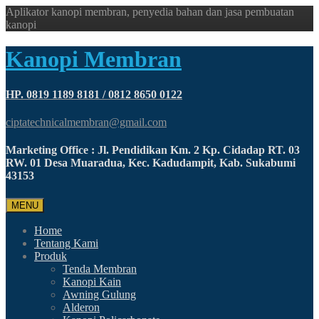
Aplikator kanopi membran, penyedia bahan dan jasa pembuatan
kanopi
Kanopi Membran
HP. 0819 1189 8181 / 0812 8650 0122
ciptatechnicalmembran@gmail.com
Marketing Office : Jl. Pendidikan Km. 2 Kp. Cidadap RT. 03
RW. 01 Desa Muaradua, Kec. Kadudampit, Kab. Sukabumi
43153
MENU
Home
Tentang Kami
Produk
Tenda Membran
Kanopi Kain
Awning Gulung
Alderon