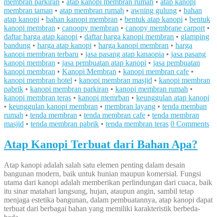
membran parkiran
•
atap kanopi membran rumah
•
atap kanopi
membran taman
•
atap membran rumah
•
awning gulung
•
bahan
atap kanopi
•
bahan kanopi membran
•
bentuk atap kanopi
•
bentuk
kanopi membran
•
canoopy membran
•
canopy membrane carport
•
daftar harga atap kanopi
•
daftar harga kanopi membran
•
glamping
bandung
•
harga atap kanopi
•
harga kanopi membran
•
harga
kanopi membran terbaru
•
jasa pasang atap kanaopia
•
jasa pasang
kanopi membran
•
jasa pembuatan atap kanopi
•
jasa pembuatan
kanopi membran
•
Kanopi Membran
•
kanopi membran cafe
•
kanopi membran hotel
•
kanopi membran masjid
•
kanopi membran
pabrik
•
kanopi membran parkiran
•
kanopi membran rumah
•
kanopi membran teras
•
kanopi memrban
•
keunggulan atap kanopi
•
keunggulan kanopi membran
•
membran layang
•
tenda memban
rumah
•
tenda membran
•
tenda membran cafe
•
tenda membran
masjid
•
tenda membran pabrik
•
tenda membran teras
0 Comments
Atap Kanopi Terbuat dari Bahan Apa?
Atap kanopi adalah salah satu elemen penting dalam desain
bangunan modern, baik untuk hunian maupun komersial. Fungsi
utama dari kanopi adalah memberikan perlindungan dari cuaca, baik
itu sinar matahari langsung, hujan, ataupun angin, sambil tetap
menjaga estetika bangunan, dalam pembuatannya, atap kanopi dapat
terbuat dari berbagai bahan yang memiliki karakteristik berbeda-