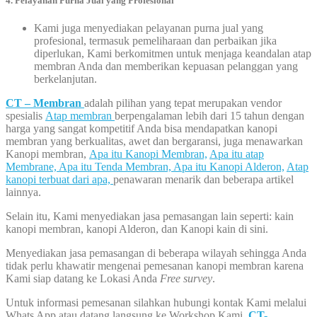
4. Pelayanan Purna Jual yang Profesional
Kami juga menyediakan pelayanan purna jual yang
profesional, termasuk pemeliharaan dan perbaikan jika
diperlukan, Kami berkomitmen untuk menjaga keandalan atap
membran Anda dan memberikan kepuasan pelanggan yang
berkelanjutan.
CT – Membran
adalah pilihan yang tepat merupakan vendor
spesialis
Atap membran
berpengalaman lebih dari 15 tahun dengan
harga yang sangat kompetitif Anda bisa mendapatkan kanopi
membran yang berkualitas, awet dan bergaransi, juga menawarkan
Kanopi membran,
Apa itu Kanopi Membran,
Apa itu atap
Membrane,
Apa itu Tenda Membran,
Apa itu Kanopi Alderon,
Atap
kanopi terbuat dari apa,
penawaran menarik dan beberapa artikel
lainnya.
Selain itu, Kami menyediakan jasa pemasangan lain seperti: kain
kanopi membran, kanopi Alderon, dan Kanopi kain di sini.
Menyediakan jasa pemasangan di beberapa wilayah sehingga Anda
tidak perlu khawatir mengenai pemesanan kanopi membran karena
Kami siap datang ke Lokasi Anda
Free survey
.
Untuk informasi pemesanan silahkan hubungi kontak Kami melalui
Whats App atau datang langsung ke Workshop Kami,
CT-