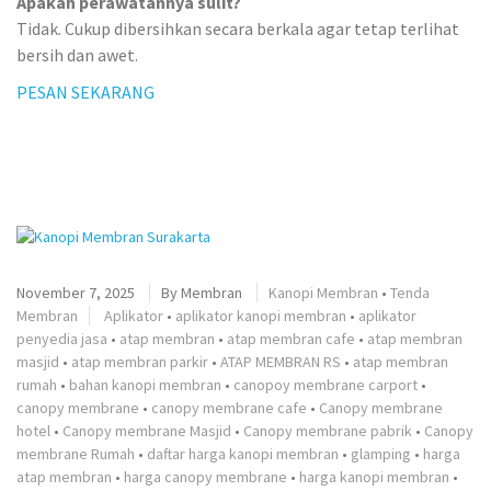
Apakah perawatannya sulit?
Tidak. Cukup dibersihkan secara berkala agar tetap terlihat
bersih dan awet.
PESAN SEKARANG
November 7, 2025
By
Membran
Kanopi Membran
•
Tenda
Membran
Aplikator
•
aplikator kanopi membran
•
aplikator
penyedia jasa
•
atap membran
•
atap membran cafe
•
atap membran
masjid
•
atap membran parkir
•
ATAP MEMBRAN RS
•
atap membran
rumah
•
bahan kanopi membran
•
canopoy membrane carport
•
canopy membrane
•
canopy membrane cafe
•
Canopy membrane
hotel
•
Canopy membrane Masjid
•
Canopy membrane pabrik
•
Canopy
membrane Rumah
•
daftar harga kanopi membran
•
glamping
•
harga
atap membran
•
harga canopy membrane
•
harga kanopi membran
•