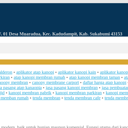
RW. 01 Desa Muaradua, Kec. Kadudampit, Kab. Sukabumi 43153
alderon
•
aplikator atap kanopi
•
aplikator kanopi kain
•
aplikator kano
kiran
•
atap kanopi membran rumah
•
atap kanopi membran taman
•
a
noopy membran
•
canopy membrane carport
•
daftar harga atap kanopi
sa pasang atap kanaopia
•
jasa pasang kanopi membran
•
jasa pembuata
jid
•
kanopi membran pabrik
•
kanopi membran parkiran
•
kanopi mem
a memban rumah
•
tenda membran
•
tenda membran cafe
•
tenda membr
 modern, baik untuk hunian maupun komersial. Fungsi utama dari kanop