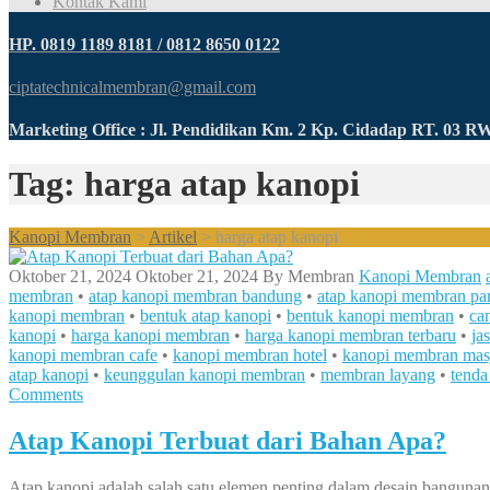
Kontak Kami
HP. 0819 1189 8181 / 0812 8650 0122
ciptatechnicalmembran@gmail.com
Marketing Office : Jl. Pendidikan Km. 2 Kp. Cidadap RT. 03 
Tag: harga atap kanopi
Kanopi Membran
>
Artikel
>
harga atap kanopi
Oktober 21, 2024
Oktober 21, 2024
By
Membran
Kanopi Membran
membran
•
atap kanopi membran bandung
•
atap kanopi membran par
kanopi membran
•
bentuk atap kanopi
•
bentuk kanopi membran
•
ca
kanopi
•
harga kanopi membran
•
harga kanopi membran terbaru
•
ja
kanopi membran cafe
•
kanopi membran hotel
•
kanopi membran mas
atap kanopi
•
keunggulan kanopi membran
•
membran layang
•
tend
Comments
Atap Kanopi Terbuat dari Bahan Apa?
Atap kanopi adalah salah satu elemen penting dalam desain bangunan