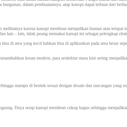
ka bangunan, dalam pembuatannya, atap kanopi dapat terbuat dari berba
kan melihatnya karena kanopi membran menjadikan hunian atau tempat 
dan lain – lain, tidak jarang memakai kanopi ini sebagai pelengkap
ekst
sa di area yang kecil bahkan bisa di aplikasikan pada area besar sepe
nambahkan kesan modern, para arsitektur masa kini sering menjadik
sehingga mampu di bentuk sesuai dengan desain dan rancangan yang sud
angsung. Daya serap kanopi membran cukup bagus sehingga menjadikan