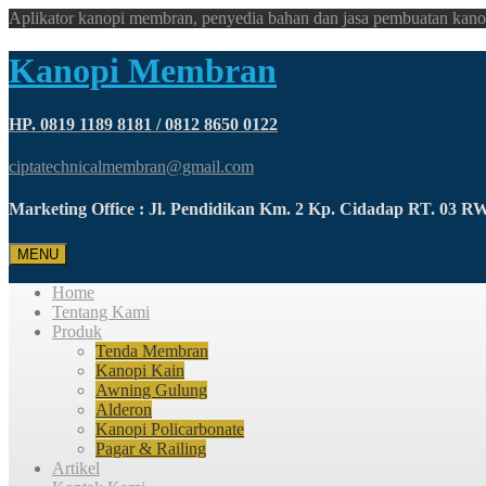
Aplikator kanopi membran, penyedia bahan dan jasa pembuatan kano
Kanopi Membran
HP. 0819 1189 8181 / 0812 8650 0122
ciptatechnicalmembran@gmail.com
Marketing Office : Jl. Pendidikan Km. 2 Kp. Cidadap RT. 03 
MENU
Home
Tentang Kami
Produk
Tenda Membran
Kanopi Kain
Awning Gulung
Alderon
Kanopi Policarbonate
Pagar & Railing
Artikel