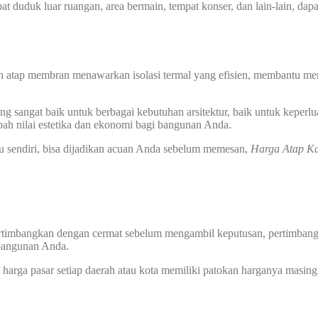
at duduk luar ruangan, area bermain, tempat konser, dan lain-lain, dap
n atap membran menawarkan isolasi termal yang efisien, membantu men
 sangat baik untuk berbagai kebutuhan arsitektur, baik untuk keperlu
ah nilai estetika dan ekonomi bagi bangunan Anda.
u sendiri, bisa dijadikan acuan Anda sebelum memesan,
Harga Atap K
rtimbangkan dengan cermat sebelum mengambil keputusan, pertimbangan 
 bangunan Anda.
harga pasar setiap daerah atau kota memiliki patokan harganya masing 