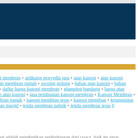
pi membran
•
aplikator penyedia jasa
•
atap kanopi
•
atap kanopi
tap membran rumah
•
awning gulung
•
bahan atap kanopi
•
bahan
•
daftar harga kanopi membran
•
glamping bandung
•
harga atap
n atap kanopi
•
jasa pembuatan kanopi membran
•
Kanopi Membran
•
bran rumah
•
kanopi membran teras
•
kanopi memrban
•
keunggulan
an masjid
•
tenda membran pabrik
•
tenda membran teras
0
i adalah memberikan perlindungan dari cuaca, baik itu sinar