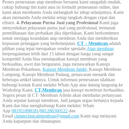
Proses pemesanan atap membran bersama kami sangatlah mudah,
cukup hubungi tim kami atau isi formulir pemesanan online, dan
kami akan membantu Anda melangkah ke tahap selanjutnya, Kami
akan memandu Anda melalui setiap langkah dengan cepat dan
efisien.
4. Pelayanan Purna Jual yang Profesional
Kami juga
menyediakan pelayanan purna jual yang profesional, termasuk
pemeliharaan dan perbaikan jika diperlukan, Kami berkomitmen
untuk menjaga keandalan atap membran Anda dan memberikan
kepuasan pelanggan yang berkelanjutan.
CT – Membran
adalah
pilihan yang tepat merupakan vendor spesialis
Atap membran
berpengalaman lebih dari 15 tahun dengan harga yang sangat
kompetitif Anda bisa mendapatkan kanopi membran yang
berkualitas, awet dan bergaransi, juga menawarkan Kanopi
Membran Pekanbaru,
Kanopi Membran Jambi,
Kanopi Membran
Lampung, Kanopi Membran Padang, penawaran menarik dan
beberapa artikel lainnya.
Untuk informasi pemesanan silahkan
hubungi kontak Kami melalui Whats App atau datang langsung ke
Workshop Kami,
CT-Membran
jasa
kanopi membran berkualitas
.
Segera pesan di CT- Membran
Admin akan membalas pertanyaan
Anda seputar kanopi membran, Jadi jangan segan bertanya kepada
Kami dan bisa menghubungi Kami melalui: Whats
App
081911898181
/
081286500122
dan
Email
ciptatechnicalmembran@gmail.com
Kami siap melayani
Anda kapanpun dan dimanapun.