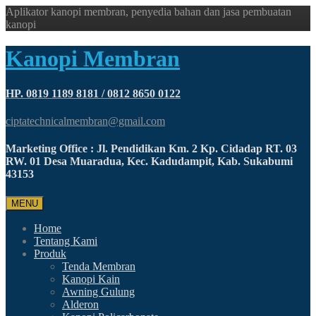
Aplikator kanopi membran, penyedia bahan dan jasa pembuatan
kanopi
Kanopi Membran
HP. 0819 1189 8181 / 0812 8650 0122
ciptatechnicalmembran@gmail.com
Marketing Office : Jl. Pendidikan Km. 2 Kp. Cidadap RT. 03
RW. 01 Desa Muaradua, Kec. Kadudampit, Kab. Sukabumi
43153
MENU
Home
Tentang Kami
Produk
Tenda Membran
Kanopi Kain
Awning Gulung
Alderon