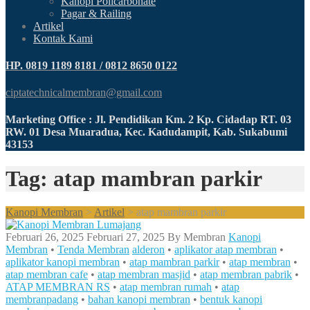
Kanopi Policarbonate
Pagar & Railing
Artikel
Kontak Kami
HP. 0819 1189 8181 / 0812 8650 0122
ciptatechnicalmembran@gmail.com
Marketing Office : Jl. Pendidikan Km. 2 Kp. Cidadap RT. 03
RW. 01 Desa Muaradua, Kec. Kadudampit, Kab. Sukabumi
43153
Tag: atap mambran parkir
Kanopi Membran
>
Artikel
>
atap mambran parkir
Februari 26, 2025
Februari 27, 2025
By
Membran
Kanopi
Membran
•
Tenda Membran
alderon
•
aplikator atap membran
•
aplikator kanopi membran
•
atap mambran parkir
•
atap membran
•
atap membran cafe
•
atap membran masjid
•
atap membran pabrik
•
ATAP MEMBRAN RS
•
atap membran rumah
•
atap
membranpadang
•
bahan kanopi membran
•
bentuk kanopi