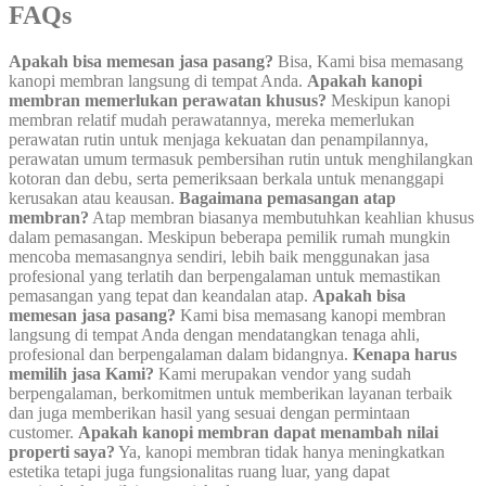
FAQs
Apakah bisa memesan jasa pasang?
Bisa, Kami bisa memasang
kanopi membran langsung di tempat Anda.
Apakah kanopi
membran memerlukan perawatan khusus?
Meskipun kanopi
membran relatif mudah perawatannya, mereka memerlukan
perawatan rutin untuk menjaga kekuatan dan penampilannya,
perawatan umum termasuk pembersihan rutin untuk menghilangkan
kotoran dan debu, serta pemeriksaan berkala untuk menanggapi
kerusakan atau keausan.
Bagaimana pemasangan atap
membran?
Atap membran biasanya membutuhkan keahlian khusus
dalam pemasangan. Meskipun beberapa pemilik rumah mungkin
mencoba memasangnya sendiri, lebih baik menggunakan jasa
profesional yang terlatih dan berpengalaman untuk memastikan
pemasangan yang tepat dan keandalan atap.
Apakah bisa
memesan jasa pasang?
Kami bisa memasang kanopi membran
langsung di tempat Anda dengan mendatangkan tenaga ahli,
profesional dan berpengalaman dalam bidangnya.
Kenapa harus
memilih jasa Kami?
Kami merupakan vendor yang sudah
berpengalaman, berkomitmen untuk memberikan layanan terbaik
dan juga memberikan hasil yang sesuai dengan permintaan
customer.
Apakah kanopi membran dapat menambah nilai
properti saya?
Ya, kanopi membran tidak hanya meningkatkan
estetika tetapi juga fungsionalitas ruang luar, yang dapat