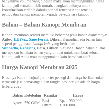
banyaknya volume yang dipesan maka akan memungkinkan harga
kanopi jadi semakin lebih murah, alangkah baiknya untuk
konsultasikan terlebih dahulu perihal rencana Anda tentang
pembuatan kanopi membran kepada peyedia jasa kanopi.
Bahan – Bahan Kanopi Membran
Kanopi membran sendiri memiliki beberapa jenis bahan diantaranya:
Agtex
,
HEYtex
,
Sage Ferari
,
Diksen
Kemudian ada bahan lain
seperti penggunaan
kanopi kain
yang berbahan:
Sunbrella
,
Recasens
,
Para
,
Diksen
,
Sauleda
Bahan bahan di atas
merupakan bahakan bahan yang di buat untuk membuat sebuah
kanopi, jadi Anda mau menggunakan kain berbahan apa?
Harga Kanopi Membran 2025
Biasanya Kami menjual per meter persegi dan harga berikut sudah
termasuk jasa pemasangan dan rangka besi berikut adalah harga
terbaru 2025:
Bahan
Ketebalan
Rangka
Harga
Besi
Rp. 950.000-
Agtex
550 GSM
Hitam
1.200.000