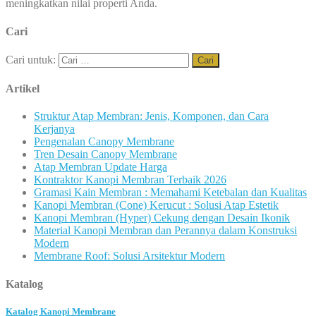
meningkatkan nilai properti Anda.
Cari
Cari untuk:
Artikel
Struktur Atap Membran: Jenis, Komponen, dan Cara
Kerjanya
Pengenalan Canopy Membrane
Tren Desain Canopy Membrane
Atap Membran Update Harga
Kontraktor Kanopi Membran Terbaik 2026
Gramasi Kain Membran : Memahami Ketebalan dan Kualitas
Kanopi Membran (Cone) Kerucut : Solusi Atap Estetik
Kanopi Membran (Hyper) Cekung dengan Desain Ikonik
Material Kanopi Membran dan Perannya dalam Konstruksi
Modern
Membrane Roof: Solusi Arsitektur Modern
Katalog
Katalog Kanopi Membrane