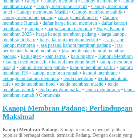
membran
•
canopy
•
canopy membran
•
canopy membrane
•
canopy
membrane cafe
•
canopy membrane carport
•
Canopy membrane
hotel
•
Canopy membrane Masjid
•
Canopy membrane pabrik
•
canopy membrane padang
•
canopy membrane rs
•
Canopy
membrane Rumah
•
daftar harga kanoi membran
•
daftar kanopi
membran
•
glamping
•
harga kanopi membran
•
Harga Kanopi
membran 2025
•
harga kanopi membran padang
•
harga kanopi
membran terbaru
•
harga kanopi membran terkini
•
jasa pasang
kanopi membran
•
jasa pasang kanopi membran padang
•
jasa
pembuatan kanopi membran
•
jasa pembuatan kanopi membran
padang
•
kain agtex
•
kain ferrari
•
kain mighty
•
Kanopi Membran
•
kanopi membran cafe
•
kanopi membran hotel
•
kanopi membran
masjid
•
kanopi membran pabrik
•
kanopi membran parkir
•
kanopi
membran RS
•
kanopi membran rumah
•
kanopi membrane
•
keunggulan kanopi membran
•
tenda membran
•
tenda membran
cafe
•
tenda membran hotel
•
tenda membran masjid
•
tenda
membran pabrik
•
tenda membran parkir
•
tenda membran rs
•
tenda
membran rumah
0 Comments
Kanopi Membran Padang: Perlindungan
Maksimal
Kanopi Membran Padang-
Kanopi membran menjadi pilihan
populer di berbagai daerah, termasuk Padang. Dengan desain yang