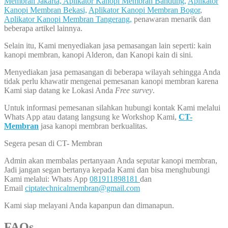
Membran Jakarta,
Aplikator Kanopi Membran Bandung,
Aplikator
Kanopi Membran Bekasi,
Aplikator Kanopi Membran Bogor
,
Aplikator Kanopi Membran Tangerang,
penawaran menarik dan
beberapa artikel lainnya.
Selain itu, Kami menyediakan jasa pemasangan lain seperti: kain
kanopi membran, kanopi Alderon, dan Kanopi kain di sini.
Menyediakan jasa pemasangan di beberapa wilayah sehingga Anda
tidak perlu khawatir mengenai pemesanan kanopi membran karena
Kami siap datang ke Lokasi Anda
Free survey
.
Untuk informasi pemesanan silahkan hubungi kontak Kami melalui
Whats App atau datang langsung ke Workshop Kami,
CT-
Membran
jasa kanopi membran berkualitas.
Segera pesan di CT- Membran
Admin akan membalas pertanyaan Anda seputar kanopi membran,
Jadi jangan segan bertanya kepada Kami dan bisa menghubungi
Kami melalui: Whats App
081911898181
dan
Email
ciptatechnicalmembran@gmail.com
Kami siap melayani Anda kapanpun dan dimanapun.
FAQs