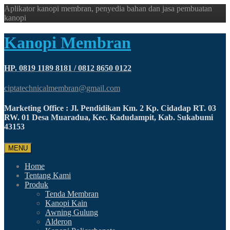
Aplikator kanopi membran, penyedia bahan dan jasa pembuatan
kanopi
Kanopi Membran
HP. 0819 1189 8181 / 0812 8650 0122
ciptatechnicalmembran@gmail.com
Marketing Office : Jl. Pendidikan Km. 2 Kp. Cidadap RT. 03
RW. 01 Desa Muaradua, Kec. Kadudampit, Kab. Sukabumi
43153
MENU
Home
Tentang Kami
Produk
Tenda Membran
Kanopi Kain
Awning Gulung
Alderon