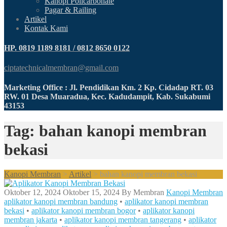
Kanopi Policarbonate
Pagar & Railing
Artikel
Kontak Kami
HP. 0819 1189 8181 / 0812 8650 0122
ciptatechnicalmembran@gmail.com
Marketing Office : Jl. Pendidikan Km. 2 Kp. Cidadap RT. 03
RW. 01 Desa Muaradua, Kec. Kadudampit, Kab. Sukabumi
43153
Tag: bahan kanopi membran
bekasi
Kanopi Membran
>
Artikel
>
bahan kanopi membran bekasi
Oktober 12, 2024
Oktober 15, 2024
By
Membran
Kanopi Membran
aplikator kanopi membran bandung
•
aplikator kanopi membran
bekasi
•
aplikator kanopi membran bogor
•
aplikator kanopi
membran jakarta
•
aplikator kanopi membran tangerang
•
aplikator