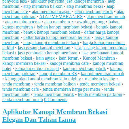
penyedia jasa
•
aplikator penyedia jasa kanopi membran
•
atap
membran
•
atap membran balkon
•
atap membran beksi
•
atap
membran cafe
•
atap membran masjid
•
atap membran pabrik
•
atap
membran parkiran
•
ATAP MEMBRAN RS
•
atap membran rumah
•
atap membran teras
•
atap membran z
•
awning gulung
•
bahan
kanopi membran
•
bahan kanopi membran bekasi
•
bentuk kanopi
membran
•
bentuk kanopi membran bekasi
•
daftar harga kanopi
membran
•
daftar harga kanopi membran terbaru
•
harga kanopi
membran
•
harga kanopi membran terbaru
•
harga kanopi membran
terkini
•
jasa pasang kanopi membran
•
jasa pasang kanopi membran
bekasi
•
jasa pembuatan kanopi membran
•
jasa pembuatan kanopi
membran bekasi
•
kain agtex
•
kain ferrari
•
Kanopi Membran
•
kanopi membran bekasi
•
kanopi membran cafe
•
kanopi membran
hotel
•
kanopi membran masjid
•
kanopi membran pabrik
•
kanopi
membran parkiran
•
kanopi membran RS
•
kanopi membran rumah
•
keunggulan kanopi membran kain mighty
•
membran layang
•
tenda membran
•
tenda membran balkon
•
tenda membran bekasi
•
tenda membran cafe
•
tenda membran harga per meter
•
tenda
membran hotel
•
tenda membran pabrik
•
tenda membran parkiran
•
tenda membran rumah
0 Comments
Aplikator Kanopi Membran Bekasi
Elegan Dan Tahan Lama