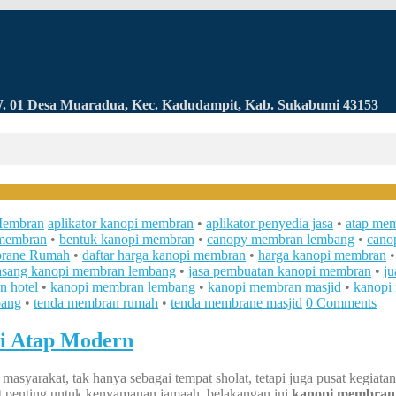
RW. 01 Desa Muaradua, Kec. Kadudampit, Kab. Sukabumi 43153
Membran
aplikator kanopi membran
•
aplikator penyedia jasa
•
atap me
 membran
•
bentuk kanopi membran
•
canopy membran lembang
•
cano
rane Rumah
•
daftar harga kanopi membran
•
harga kanopi membran
pasang kanopi membran lembang
•
jasa pembuatan kanopi membran
•
ju
n hotel
•
kanopi membran lembang
•
kanopi membran masjid
•
kanopi
bang
•
tenda membran rumah
•
tenda membrane masjid
0 Comments
i Atap Modern
masyarakat, tak hanya sebagai tempat sholat, tetapi juga pusat kegia
t penting untuk kenyamanan jamaah, belakangan ini
kanopi membran