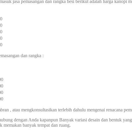
rmasuk jasa pemasangan dan rangka besi berikut adalah harga kanopi m
00
00
00
00
00
pemasangan dan rangka :
00
00
00
00
an , atau mengkonsultasikan terlebih dahulu mengenai renacana pem
erhubung dengan Anda kapanpun Banyak variasi desain dan bentuk ya
idak memakan banyak tempat dan ruang.