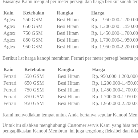
Biasanya Kami menjual per meter persegi dan harga berikut sudah te
Kain
Ketebalan
Rangka
Harga
Agtex
550 GSM
Besi Hitam
Rp. 950.000-1.200.0
Agtex
650 GSM
Besi Hitam
Rp. 1.200.000-1.450.0
Agtex
750 GSM
Besi Hitam
Rp. 1.450.000-1.700.0
Agtex
850 GSM
Besi Hitam
Rp. 1.700.000-1.950.0
Agtex
950 GSM
Besi Hitam
Rp. 1.950.000-2.200.0
Berikut list harga kanopi membran Ferrari per meter persegi beserta 
Kain
Ketebalan
Rangka
Harga
Ferrari
550 GSM
Besi Hitam
Rp. 950.000-1.200.000
Ferrari
650 GSM
Besi Hitam
Rp. 1.200.000-1.450.0
Ferrari
750 GSM
Besi Hitam
Rp. 1.450.000-1.700.0
Ferrari
850 GSM
Besi Hitam
Rp. 1.700.000-1.950.0
Ferrari
950 GSM
Besi Hitam
Rp. 1.950.000-2.200.0
Kami menyediakan tempat untuk Anda bertanya seputar Kanopi Membr
Untuk itu silahkan menghubungi Customer servis Kami yang bisa t
pengaplikasian Kanopi Membran ini juga tergolong fleksibel dan t