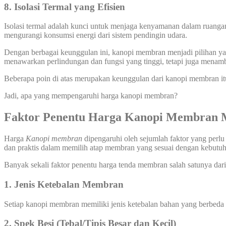
8.
I
solasi Termal yang Efisien
Isolasi termal adalah kunci untuk menjaga kenyamanan dalam ruanga
mengurangi konsumsi energi dari sistem pendingin udara.
Dengan berbagai keunggulan ini, kanopi membran menjadi pilihan yang
menawarkan perlindungan dan fungsi yang tinggi, tetapi juga menamb
Beberapa poin di atas merupakan keunggulan dari kanopi membran it
Jadi, apa yang mempengaruhi harga kanopi membran?
Faktor Penentu Harga
Kanopi Membran 
Harga
Kanopi
membran
dipengaruhi oleh sejumlah faktor yang perlu
dan praktis dalam memilih atap membran yang sesuai dengan kebut
Banyak sekali faktor penentu harga tenda membran salah satunya dari 
1. Jenis Ketebalan Membran
Setiap kanopi membran memiliki jenis ketebalan bahan yang berbeda
2. Spek Besi (Tebal/Tipis Besar dan Kecil)