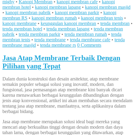
mighy
•
Kanopi Membran
•
kanopi membran cafe
•
kanopi
membran hotel
•
kanopi membran lapang
•
kanopi membran masjid
•
kanopi membran pabrik
•
kanopi membran parkir
•
kanopi
membran RS
•
kanopi membran rumah
•
kanopi membran tenis
•
kanopi membrane
•
keunggulan kanopi membran
•
tenda membran
•
tenda membran hotel
•
tenda membran lapang
•
tenda membran
pabrik
•
tenda membran parkir
•
tenda membran rumah
•
tenda
membran tenis
•
tenda membrane
•
tenda membrane cafe
•
tenda
membrane masjid
•
tenda membrane rs
0 Comments
Jasa Atap Membrane Terbaik Dengan
Pilihan yang Tepat
Dalam dunia konstruksi dan desain arsitektur, atap membrane
semakin populer sebagai solusi yang inovatif, modern, dan
fungsional, jasa pemasangan atap membrane kini banyak dicari
karena menawarkan berbagai keunggulan dibandingkan dengan
jenis atap konvensional, artikel ini akan membahas secara mendalam
tentang jasa atap membrane, manfaatnya, serta aplikasinya dalam
berbagai bidang.
Jasa atap membrane merupakan solusi ideal bagi mereka yang
mencari atap berkualitas tinggi dengan desain modern dan daya
tahan lama, dengan berbagai keunggulan yang ditawarkan, atap