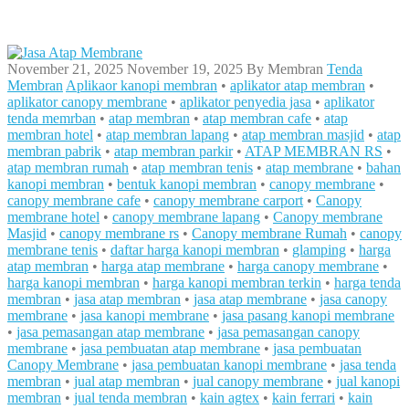
November 21, 2025
November 19, 2025
By
Membran
Tenda
Membran
Aplikaor kanopi membran
•
aplikator atap membran
•
aplikator canopy membrane
•
aplikator penyedia jasa
•
aplikator
tenda memrban
•
atap membran
•
atap membran cafe
•
atap
membran hotel
•
atap membran lapang
•
atap membran masjid
•
atap
membran pabrik
•
atap membran parkir
•
ATAP MEMBRAN RS
•
atap membran rumah
•
atap membran tenis
•
atap membrane
•
bahan
kanopi membran
•
bentuk kanopi membran
•
canopy membrane
•
canopy membrane cafe
•
canopy membrane carport
•
Canopy
membrane hotel
•
canopy membrane lapang
•
Canopy membrane
Masjid
•
canopy membrane rs
•
Canopy membrane Rumah
•
canopy
membrane tenis
•
daftar harga kanopi membran
•
glamping
•
harga
atap membran
•
harga atap membrane
•
harga canopy membrane
•
harga kanopi membran
•
harga kanopi membran terkin
•
harga tenda
membran
•
jasa atap membran
•
jasa atap membrane
•
jasa canopy
membrane
•
jasa kanopi membrane
•
jasa pasang kanopi membrane
•
jasa pemasangan atap membrane
•
jasa pemasangan canopy
membrane
•
jasa pembuatan atap membrane
•
jasa pembuatan
Canopy Membrane
•
jasa pembuatan kanopi membrane
•
jasa tenda
membran
•
jual atap membran
•
jual canopy membrane
•
jual kanopi
membran
•
jual tenda membran
•
kain agtex
•
kain ferrari
•
kain