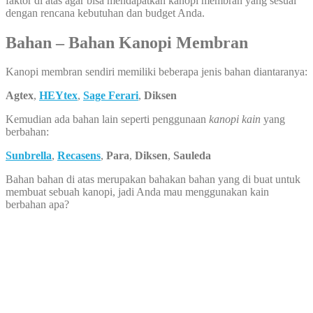
faktor di atas agar bisa mendapatkan kanopi membran yang sesuai
dengan rencana kebutuhan dan budget Anda.
Bahan – Bahan Kanopi Membran
Kanopi membran sendiri memiliki beberapa jenis bahan diantaranya:
Agtex
,
HEYtex
,
Sage Ferari
,
Diksen
Kemudian ada bahan lain seperti penggunaan
kanopi kain
yang
berbahan:
Sunbrella
,
Recasens
,
Para
,
Diksen
,
Sauleda
Bahan bahan di atas merupakan bahakan bahan yang di buat untuk
membuat sebuah kanopi, jadi Anda mau menggunakan kain
berbahan apa?