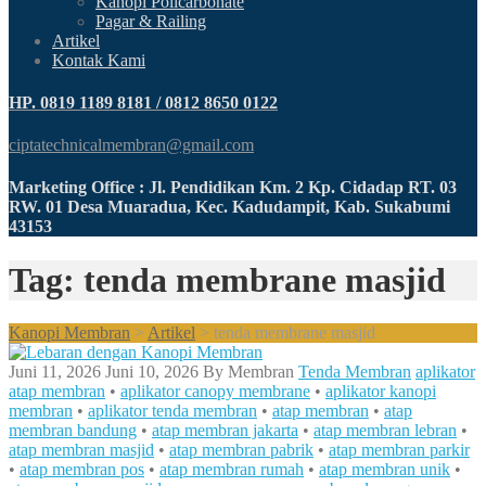
Kanopi Policarbonate
Pagar & Railing
Artikel
Kontak Kami
HP. 0819 1189 8181 / 0812 8650 0122
ciptatechnicalmembran@gmail.com
Marketing Office : Jl. Pendidikan Km. 2 Kp. Cidadap RT. 03
RW. 01 Desa Muaradua, Kec. Kadudampit, Kab. Sukabumi
43153
Tag: tenda membrane masjid
Kanopi Membran
>
Artikel
>
tenda membrane masjid
Juni 11, 2026
Juni 10, 2026
By
Membran
Tenda Membran
aplikator
atap membran
•
aplikator canopy membrane
•
aplikator kanopi
membran
•
aplikator tenda membran
•
atap membran
•
atap
membran bandung
•
atap membran jakarta
•
atap membran lebran
•
atap membran masjid
•
atap membran pabrik
•
atap membran parkir
•
atap membran pos
•
atap membran rumah
•
atap membran unik
•