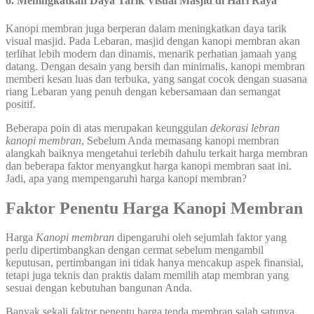
6. Meningkatkan Daya Tarik Visual Masjid di Hari Raya
Kanopi membran juga berperan dalam meningkatkan daya tarik
visual masjid. Pada Lebaran, masjid dengan kanopi membran akan
terlihat lebih modern dan dinamis, menarik perhatian jamaah yang
datang. Dengan desain yang bersih dan minimalis, kanopi membran
memberi kesan luas dan terbuka, yang sangat cocok dengan suasana
riang Lebaran yang penuh dengan kebersamaan dan semangat
positif.
Beberapa poin di atas merupakan keunggulan
dekorasi lebran
kanopi membran
, Sebelum Anda memasang kanopi membran
alangkah baiknya mengetahui terlebih dahulu terkait harga membran
dan beberapa faktor menyangkut harga kanopi membran saat ini.
Jadi, apa yang mempengaruhi harga kanopi membran?
Faktor Penentu Harga Kanopi Membran
Harga
Kanopi membran
dipengaruhi oleh sejumlah faktor yang
perlu dipertimbangkan dengan cermat sebelum mengambil
keputusan, pertimbangan ini tidak hanya mencakup aspek finansial,
tetapi juga teknis dan praktis dalam memilih atap membran yang
sesuai dengan kebutuhan bangunan Anda.
Banyak sekali faktor penentu harga tenda membran salah satunya