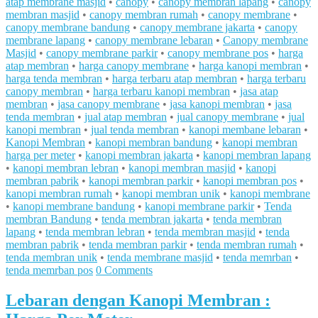
atap membrane masjid
•
canopy
•
canopy membran lapang
•
canopy
membran masjid
•
canopy membran rumah
•
canopy membrane
•
canopy membrane bandung
•
canopy membrane jakarta
•
canopy
membrane lapang
•
canopy membrane lebaran
•
Canopy membrane
Masjid
•
canopy membrane parkir
•
canopy membrane pos
•
harga
atap membran
•
harga canopy membrane
•
harga kanopi membran
•
harga tenda membran
•
harga terbaru atap membran
•
harga terbaru
canopy membran
•
harga terbaru kanopi membran
•
jasa atap
membran
•
jasa canopy membrane
•
jasa kanopi membran
•
jasa
tenda membran
•
jual atap membran
•
jual canopy membrane
•
jual
kanopi membran
•
jual tenda membran
•
kanopi membane lebaran
•
Kanopi Membran
•
kanopi membran bandung
•
kanopi membran
harga per meter
•
kanopi membran jakarta
•
kanopi membran lapang
•
kanopi membran lebran
•
kanopi membran masjid
•
kanopi
membran pabrik
•
kanopi membran parkir
•
kanopi membran pos
•
kanopi membran rumah
•
kanopi membran unik
•
kanopi membrane
•
kanopi membrane bandung
•
kanopi membrane parkir
•
Tenda
membran Bandung
•
tenda membran jakarta
•
tenda membran
lapang
•
tenda membran lebran
•
tenda membran masjid
•
tenda
membran pabrik
•
tenda membran parkir
•
tenda membran rumah
•
tenda membran unik
•
tenda membrane masjid
•
tenda memrban
•
tenda memrban pos
0 Comments
Lebaran dengan Kanopi Membran :