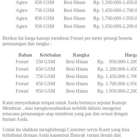
Agtex
650 GSM
Besi Hitam
Rp. 1.200.000-1.450.
Agtex
750 GSM
Besi Hitam
Rp. 1.450.000-1.700.
Agtex
850 GSM
Besi Hitam
Rp. 1.700.000-1.950.
Agtex
950 GSM
Besi Hitam
Rp. 1.950.000-2.200.
Berikut list harga kanopi membran Ferrari per meter persegi beserta
pemasangan dan rangka :
Bahan
Ketebalan
Rangka
Harg
Ferrari
550 GSM
Besi Hitam
Rp. 950.000-1.200
Ferrari
650 GSM
Besi Hitam
Rp. 1.200.000-1.45
Ferrari
750 GSM
Besi Hitam
Rp. 1.450.000-1.70
Ferrari
850 GSM
Besi Hitam
Rp. 1.700.000-1.95
Ferrari
950 GSM
Besi Hitam
Rp. 1.950.000-2.20
Kami menyediakan tempat untuk Anda bertanya seputar Kanopi
Membran , atau mengkonsultasikan terlebih dahulu mengenai
renacana pemasangan atap membran yang pas dan sesuai dengan
hunian Anda.
Untuk itu silahkan menghubungi Customer servis Kami yang bisa
terhubung dengan Anda kapanpun Banyak variasi desain dan