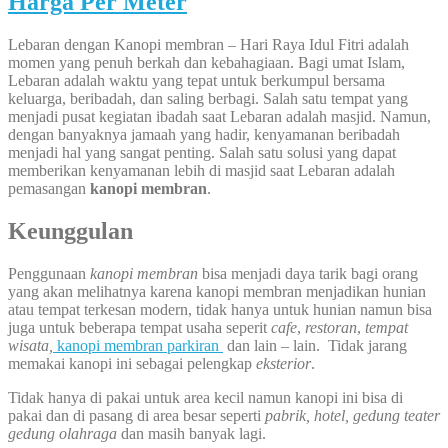
Harga Per Meter
Lebaran dengan Kanopi membran – Hari Raya Idul Fitri adalah
momen yang penuh berkah dan kebahagiaan. Bagi umat Islam,
Lebaran adalah waktu yang tepat untuk berkumpul bersama
keluarga, beribadah, dan saling berbagi. Salah satu tempat yang
menjadi pusat kegiatan ibadah saat Lebaran adalah masjid. Namun,
dengan banyaknya jamaah yang hadir, kenyamanan beribadah
menjadi hal yang sangat penting. Salah satu solusi yang dapat
memberikan kenyamanan lebih di masjid saat Lebaran adalah
pemasangan
kanopi membran
.
Keunggulan
Penggunaan
kanopi membran
bisa menjadi daya tarik bagi orang
yang akan melihatnya karena kanopi membran menjadikan hunian
atau tempat terkesan modern, tidak hanya untuk hunian namun bisa
juga untuk beberapa tempat usaha seperit
cafe
,
restoran
,
tempat
wisata,
kanopi membran parkiran
dan lain – lain. Tidak jarang
memakai kanopi ini sebagai pelengkap
eksterior
.
Tidak hanya di pakai untuk area kecil namun kanopi ini bisa di
pakai dan di pasang di area besar seperti
pabrik, hotel, gedung teater
gedung olahraga
dan masih banyak lagi.