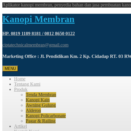
Aplikator kanopi membran, penyedia bahan dan jasa pembuatan kano
Kanopi Membran
HP. 0819 1189 8181 / 0812 8650 0122
ciptatechnicalmembran@gmail.com
Marketing Office : Jl. Pendidikan Km. 2 Kp. Cidadap RT. 03 
MENU
Home
Tentang Kami
Produk
Tenda Membran
Kanopi Kain
Awning Gulung
Alderon
Kanopi Policarbonate
Pagar & Railing
Artikel