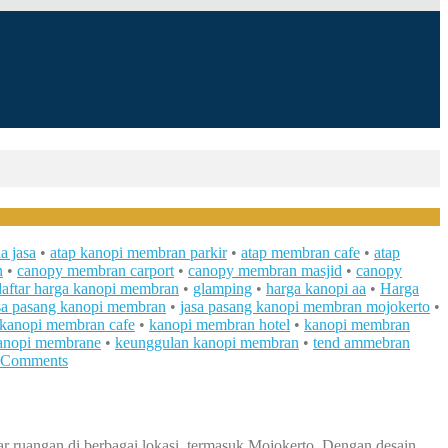
a jasa
•
atap kanopi membran parkir
•
atap membran cafe
•
atap
n
•
canopy membran carport
•
canopy membran masjid
•
canopy
daftar harga kanopi membran
•
glamping
•
harga kanopi aa
•
Harga
sa pasang kanopi membran
•
jasa pasang kanopi membran mojokerto
•
kanopi membran cafe
•
kanopi membran hotel
•
kanopi membran
anopi membrane
•
keunggulan kanopi membran
•
tend ammebran
 Comments
ar ruangan di berbagai lokasi, termasuk Mojokerto. Dengan desain