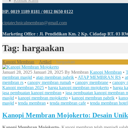
Kontak Kami
HP. 0819 1189 8181 / 0812 8650 0122
ciptatechnicalmembran@gmail.com
Marketing Office : Jl. Pendidikan Km. 2 Kp. Cidadap RT. 03 
Tag: hargaakan
Kanopi Membran
>
Artikel
>
hargaakan
Januari 28, 2025
Januari 28, 2025
By
Membran
Kanopi Membran
•
T
membran masjid
•
atap membran pabrik
•
ATAP MEMBRAN RS
•
a
membran rs
•
canopy membran rumah
•
canopy membrane
•
canopy 
Kanopi membran 2025
•
harga kanopi membran mojokerto
•
harga k
jasa pembuatan kanopi membran
•
jasa pembuatan kanopi membran m
masjid
•
kanopi membran mojokerto
•
kanopi membran pabrik
•
kano
masjid
•
tenda membran
•
tenda membran cafe
•
tenda membran hotel
Kanopi Membran Mojokerto: Desain Unik
Kanopi Membran Mojokerto-
Kanopi membran telah menjadi salah 