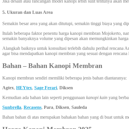
Jika desain atau rancangan model kanopi lebih sulit tentunya akan 
5. Ukuran dan Luas Area
Semakin besar area yang akan ditutupi, semakin tinggi biaya yang di
Itulah beberapa faktor penentu harga kanopi membran Mojokerto, namu
semakin banyaknya volume yang dipesan akan memungkinkan harga k
Alangkah baiknya untuk konsultasi terlebih dahulu perihal rencana
agar bisa mendapatkan kanopi membran yang sesuai dengan rencana
Bahan – Bahan Kanopi Membran
Kanopi membran sendiri memiliki beberapa jenis bahan diantaranya:
Agtex
,
HEYtex
,
Sage Ferari
,
Diksen
Kemudian ada bahan lain seperti penggunaan
kanopi kain
yang berba
Sunbrella
,
Recasens
,
Para
,
Diksen
,
Sauleda
Bahan bahan di atas merupakan bahakan bahan yang di buat untuk 