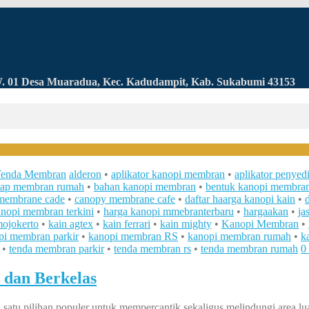
RW. 01 Desa Muaradua, Kec. Kadudampit, Kab. Sukabumi 43153
enda Membran
alderon
•
aplikator kanopi membran
•
aplikator penyedi
tap membran rumah
•
bahan kanopi membran
•
bentuk kanopi membra
membrane cade
•
canopy membrane cafe
•
daftar haarga kanopi kain
•
anopi membran terkini
•
harga kanopi mmebranterbaru
•
hargaakan
•
ja
ojokerto
•
kain agtex
•
kain ferrari
•
kain mighty
•
Kanopi Membran
•
pi membran parkir
•
kanopi membran RS
•
kanopi membran rumah
•
k
•
tenda membran parkir
•
tenda membran rs
•
tenda membran rumah
0
 dan Berkelas
satu pilihan populer untuk mempercantik sekaligus melindungi area lu