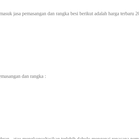
masuk jasa pemasangan dan rangka besi berikut adalah harga terbaru 2
pemasangan dan rangka :
an , atau mengkonsultasikan terlebih dahulu mengenai renacana pem