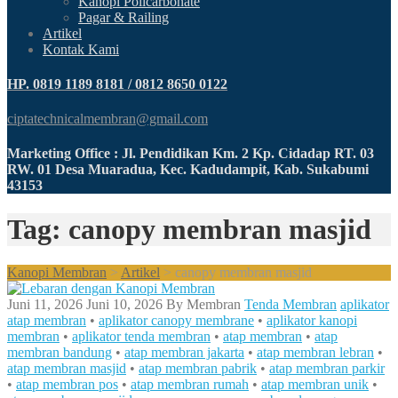
Kanopi Policarbonate
Pagar & Railing
Artikel
Kontak Kami
HP. 0819 1189 8181 / 0812 8650 0122
ciptatechnicalmembran@gmail.com
Marketing Office : Jl. Pendidikan Km. 2 Kp. Cidadap RT. 03
RW. 01 Desa Muaradua, Kec. Kadudampit, Kab. Sukabumi
43153
Tag: canopy membran masjid
Kanopi Membran
>
Artikel
>
canopy membran masjid
Juni 11, 2026
Juni 10, 2026
By
Membran
Tenda Membran
aplikator
atap membran
•
aplikator canopy membrane
•
aplikator kanopi
membran
•
aplikator tenda membran
•
atap membran
•
atap
membran bandung
•
atap membran jakarta
•
atap membran lebran
•
atap membran masjid
•
atap membran pabrik
•
atap membran parkir
•
atap membran pos
•
atap membran rumah
•
atap membran unik
•