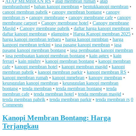
•
ATAP MEMBRAN RS
•
atap membran rumah
•
atap
membranhotel
•
bahan kanopi membran
•
bentukkanopi membran
•
canopi membran pabrik
•
canopy membran bontang
•
canopy
membran rs
•
canopy membrane
•
canopy membrane cafe
•
canopy
membrane carport
•
Canopy membrane hotel
•
Canopy membrane
Masjid
•
Canopy membrane pabrik
•
daftar harga kanopi membran
•
daftar kanopi membran
•
glamping
•
Harga Kanopi membran 2025
•
harga kanopi membran terbaru
•
harga kanopi mrmbtan
•
harga
kanpopi membran terkini
•
jasa pasang kanopi membran
•
jasa
pasang kanopi membran bontang
•
jasa pembuatan kanopi membran
•
jasa pembuatan kanopi membran bontang
•
kain agtex
•
kain
ferrari
•
kain mighty
•
kanopi membran bontang
•
kanopi membran
cafe
•
kanopi membran hotel
•
kanopi membran masjid
•
kanopi
membran pabrik
•
kanopi membran parkir
•
kanopi membran RS
•
kanopi membran rumah
•
kanopi mmebran
•
kanopy membran
•
keunggulan kanopi membran
•
keunggulan kanopi membran
bontang
•
tenda membran
•
tenda membran bontang
•
tenda
membran cafe
•
tenda membran hotel
•
tenda membran masjid
•
tenda membran pabrik
•
tenda membran parkir
•
tenda membran rs
0
Comments
Kanopi Membran Bontang: Harga
Terjangkau