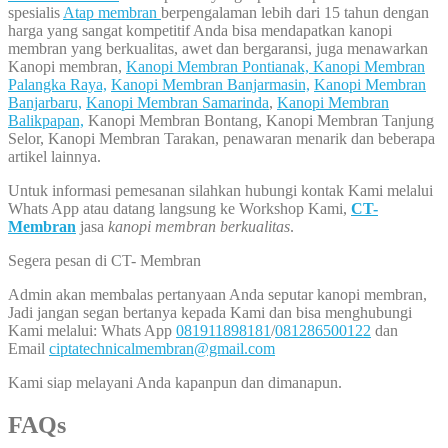
spesialis
Atap membran
berpengalaman lebih dari 15 tahun dengan
harga yang sangat kompetitif Anda bisa mendapatkan kanopi
membran yang berkualitas, awet dan bergaransi, juga menawarkan
Kanopi membran,
Kanopi Membran Pontianak,
Kanopi Membran
Palangka Raya,
Kanopi Membran Banjarmasin,
Kanopi Membran
Banjarbaru,
Kanopi Membran Samarinda
,
Kanopi Membran
Balikpapan,
Kanopi Membran Bontang, Kanopi Membran Tanjung
Selor, Kanopi Membran Tarakan, penawaran menarik dan beberapa
artikel lainnya.
Untuk informasi pemesanan silahkan hubungi kontak Kami melalui
Whats App atau datang langsung ke Workshop Kami,
CT-
Membran
jasa
kanopi membran berkualitas
.
Segera pesan di CT- Membran
Admin akan membalas pertanyaan Anda seputar kanopi membran,
Jadi jangan segan bertanya kepada Kami dan bisa menghubungi
Kami melalui: Whats App
081911898181
/
081286500122
dan
Email
ciptatechnicalmembran@gmail.com
Kami siap melayani Anda kapanpun dan dimanapun.
FAQs