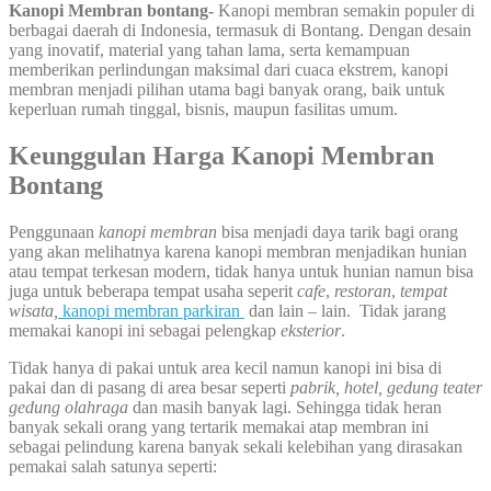
Kanopi Membran bontang-
Kanopi membran semakin populer di
berbagai daerah di Indonesia, termasuk di Bontang. Dengan desain
yang inovatif, material yang tahan lama, serta kemampuan
memberikan perlindungan maksimal dari cuaca ekstrem, kanopi
membran menjadi pilihan utama bagi banyak orang, baik untuk
keperluan rumah tinggal, bisnis, maupun fasilitas umum.
Keunggulan Harga Kanopi Membran
Bontang
Penggunaan
kanopi membran
bisa menjadi daya tarik bagi orang
yang akan melihatnya karena kanopi membran menjadikan hunian
atau tempat terkesan modern, tidak hanya untuk hunian namun bisa
juga untuk beberapa tempat usaha seperit
cafe
,
restoran
,
tempat
wisata,
kanopi membran parkiran
dan lain – lain. Tidak jarang
memakai kanopi ini sebagai pelengkap
eksterior
.
Tidak hanya di pakai untuk area kecil namun kanopi ini bisa di
pakai dan di pasang di area besar seperti
pabrik, hotel, gedung teater
gedung olahraga
dan masih banyak lagi. Sehingga tidak heran
banyak sekali orang yang tertarik memakai atap membran ini
sebagai pelindung karena banyak sekali kelebihan yang dirasakan
pemakai salah satunya seperti: