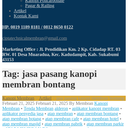
Kanopi Policarbonate
Pagar & Railing
Artikel
Kontak Kami
HP. 0819 1189 8181 / 0812 8650 0122
ciptatechnicalmembran@gmail.com
Marketing Office : Jl. Pendidikan Km. 2 Kp. Cidadap RT. 03
RW. 01 Desa Muaradua, Kec. Kadudampit, Kab. Sukabumi
43153
Tag: jasa pasang kanopi
membran bontang
Kanopi Membran
>
Artikel
>
jasa pasang kanopi membran bontang
Februari 21, 2025
Februari 21, 2025
By
Membran
Kanopi
Membran
•
Tenda Membran
alderon
•
aplikator kanopi membran
•
aplikator penyedia jasa
•
atap membran
•
atap membran bontang
•
atap membran botang
•
atap membran cafe
•
atap membran hotel
•
atap membran masjid
•
atap membran pabrik
•
atap membran parkir