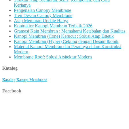
Kerjanya
Pengenalan Canopy Membrane
Tren Desain Canopy Membrane
Atap Membran Update Harga
Kontraktor Kanopi Membran Terbaik 2026
Gramasi Kain Membran : Memahami Ketebalan dan Kualitas
Kanopi Membran (Cone) Kerucut : Solusi Atap Estetik
Kanopi Membran (Hyper) Cekung dengan Desain Ikonik
Material Kanopi Membran dan Perannya dalam Konstruksi
Modern
Membrane Roof: Solusi Arsitektur Modern
Katalog
Katalog Kanopi Membrane
Facebook