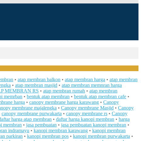
embran
•
atap membran balkon
•
atap membran harga
•
atap membran
engka
•
atap membran masjid
•
atap membran memnran harga
AP MEMBRAN RS
•
atap membran rumah
•
atap membran
pi memrban
•
bentuk atap membran
•
bentuk atap membran cafe
•
brane harga
•
canopy membrane harga karawang
•
Canopy
anopy membrane majalengka
•
Canopy membrane Masjid
•
Canopy
•
canopy membrane purwakarta
•
canopy membrane rs
•
Canopy
daftar harga atap membran
•
daftar harga kanopi membran
•
harga
pi membran
•
jasa pembuatan
•
jasa pembuatan kanopi membran
•
ran indramayu
•
kanopi membran karawang
•
kanopi membran
an parkiran
•
kanopi membran pos
•
kanopi membran purwakarta
•