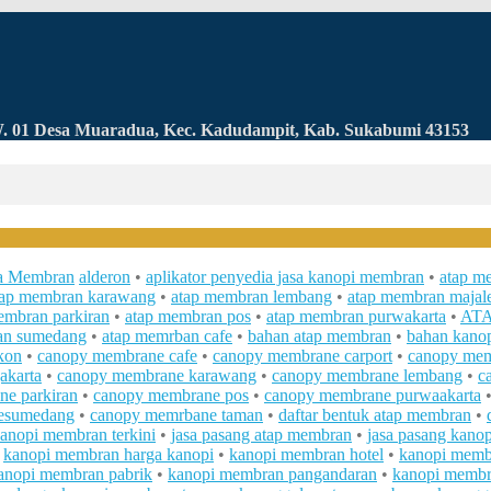
RW. 01 Desa Muaradua, Kec. Kadudampit, Kab. Sukabumi 43153
a Membran
alderon
•
aplikator penyedia jasa kanopi membran
•
atap m
tap membran karawang
•
atap membran lembang
•
atap membran majal
embran parkiran
•
atap membran pos
•
atap membran purwakarta
•
AT
an sumedang
•
atap memrban cafe
•
bahan atap membran
•
bahan kano
kon
•
canopy membrane cafe
•
canopy membrane carport
•
canopy mem
akarta
•
canopy membrane karawang
•
canopy membrane lembang
•
c
e parkiran
•
canopy membrane pos
•
canopy membrane purwaakarta
esumedang
•
canopy memrbane taman
•
daftar bentuk atap membran
•
kanopi membran terkini
•
jasa pasang atap membran
•
jasa pasang kano
•
kanopi membran harga kanopi
•
kanopi membran hotel
•
kanopi memb
anopi membran pabrik
•
kanopi membran pangandaran
•
kanopi membr