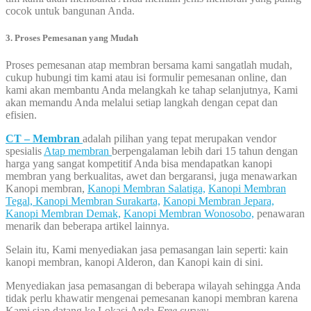
cocok untuk bangunan Anda.
3. Proses Pemesanan yang Mudah
Proses pemesanan atap membran bersama kami sangatlah mudah,
cukup hubungi tim kami atau isi formulir pemesanan online, dan
kami akan membantu Anda melangkah ke tahap selanjutnya, Kami
akan memandu Anda melalui setiap langkah dengan cepat dan
efisien.
CT – Membran
adalah pilihan yang tepat merupakan vendor
spesialis
Atap membran
berpengalaman lebih dari 15 tahun dengan
harga yang sangat kompetitif Anda bisa mendapatkan kanopi
membran yang berkualitas, awet dan bergaransi, juga menawarkan
Kanopi membran,
Kanopi Membran Salatiga,
Kanopi Membran
Tegal,
Kanopi Membran Surakarta,
Kanopi Membran Jepara,
Kanopi Membran Demak,
Kanopi Membran Wonosobo,
penawaran
menarik dan beberapa artikel lainnya.
Selain itu, Kami menyediakan jasa pemasangan lain seperti: kain
kanopi membran, kanopi Alderon, dan Kanopi kain di sini.
Menyediakan jasa pemasangan di beberapa wilayah sehingga Anda
tidak perlu khawatir mengenai pemesanan kanopi membran karena
Kami siap datang ke Lokasi Anda
Free survey
.