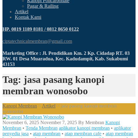
Kanopi Policarbonate
Pagar & Railing
Artikel
Kontak Kami
HP. 0819 1189 8181 / 0812 8650 0122
ciptatechnicalmembran@gmail.com
Marketing Office : Jl. Pendidikan Km. 2 Kp. Cidadap RT. 03
RW. 01 Desa Muaradua, Kec. Kadudampit, Kab. Sukabumi
43153
Tag: jasa pasang kanopi
membran wonosobo
Kanopi Membran
>
Artikel
>
jasa pasang kanopi membran
wonosobo
November 6, 2025
November 7, 2025
By
Membran
Kanopi
Membran
•
Tenda Membran
aplikator kanopi membran
•
aplikator
penyedia jasa
•
atap membran
•
atap membran cafe
•
atap membran