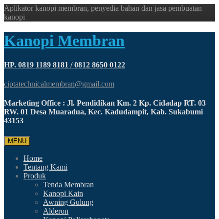
Aplikator kanopi membran, penyedia bahan dan jasa pembuatan
kanopi
Kanopi Membran
HP. 0819 1189 8181 / 0812 8650 0122
ciptatechnicalmembran@gmail.com
Marketing Office : Jl. Pendidikan Km. 2 Kp. Cidadap RT. 03
RW. 01 Desa Muaradua, Kec. Kadudampit, Kab. Sukabumi
43153
MENU
Home
Tentang Kami
Produk
Tenda Membran
Kanopi Kain
Awning Gulung
Alderon