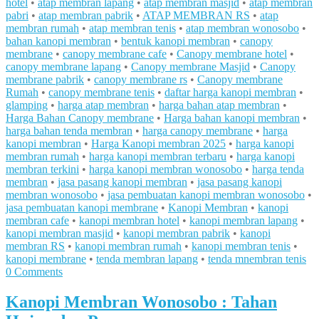
hotel
•
atap membran lapang
•
atap membran masjid
•
atap membran
pabri
•
atap membran pabrik
•
ATAP MEMBRAN RS
•
atap
membran rumah
•
atap membran tenis
•
atap membran wonosobo
•
bahan kanopi membran
•
bentuk kanopi membran
•
canopy
membrane
•
canopy membrane cafe
•
Canopy membrane hotel
•
canopy membrane lapang
•
Canopy membrane Masjid
•
Canopy
membrane pabrik
•
canopy membrane rs
•
Canopy membrane
Rumah
•
canopy membrane tenis
•
daftar harga kanopi membran
•
glamping
•
harga atap membran
•
harga bahan atap membran
•
Harga Bahan Canopy membrane
•
Harga bahan kanopi membran
•
harga bahan tenda membran
•
harga canopy membrane
•
harga
kanopi membran
•
Harga Kanopi membran 2025
•
harga kanopi
membran rumah
•
harga kanopi membran terbaru
•
harga kanopi
membran terkini
•
harga kanopi membran wonosobo
•
harga tenda
membran
•
jasa pasang kanopi membran
•
jasa pasang kanopi
membran wonosobo
•
jasa pembuatan kanopi membran wonosobo
•
jasa pembuatan kanopi membrane
•
Kanopi Membran
•
kanopi
membran cafe
•
kanopi membran hotel
•
kanopi membran lapang
•
kanopi membran masjid
•
kanopi membran pabrik
•
kanopi
membran RS
•
kanopi membran rumah
•
kanopi membran tenis
•
kanopi membrane
•
tenda membran lapang
•
tenda mnembran tenis
0 Comments
Kanopi Membran Wonosobo : Tahan