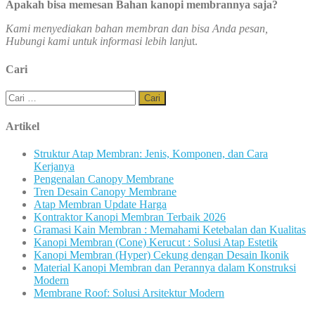
Apakah bisa memesan Bahan kanopi membrannya saja?
Kami menyediakan bahan membran dan bisa Anda pesan,
Hubungi kami untuk informasi lebih lanj
ut.
Cari
Cari
untuk:
Artikel
Struktur Atap Membran: Jenis, Komponen, dan Cara
Kerjanya
Pengenalan Canopy Membrane
Tren Desain Canopy Membrane
Atap Membran Update Harga
Kontraktor Kanopi Membran Terbaik 2026
Gramasi Kain Membran : Memahami Ketebalan dan Kualitas
Kanopi Membran (Cone) Kerucut : Solusi Atap Estetik
Kanopi Membran (Hyper) Cekung dengan Desain Ikonik
Material Kanopi Membran dan Perannya dalam Konstruksi
Modern
Membrane Roof: Solusi Arsitektur Modern