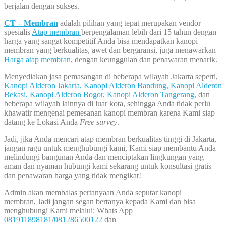
berjalan dengan sukses.
CT – Membran
adalah pilihan yang tepat merupakan vendor
spesialis
Atap membran
berpengalaman lebih dari 15 tahun dengan
harga yang sangat kompetitif Anda bisa mendapatkan kanopi
membran yang berkualitas, awet dan bergaransi, juga menawarkan
Harga atap membran
, dengan keunggulan dan penawaran menarik.
Menyediakan jasa pemasangan di beberapa wilayah Jakarta seperti,
Kanopi Alderon Jakarta,
Kanopi Alderon Bandung,
Kanopi Alderon
Bekasi,
Kanopi Alderon Bogor,
Kanopi Alderon Tangerang,
dan
beberapa wilayah lainnya di luar kota, sehingga Anda tidak perlu
khawatir mengenai pemesanan kanopi membran karena Kami siap
datang ke Lokasi Anda
Free survey
.
Jadi, jika Anda mencari atap membran berkualitas tinggi di Jakarta,
jangan ragu untuk menghubungi kami, Kami siap membantu Anda
melindungi bangunan Anda dan menciptakan lingkungan yang
aman dan nyaman hubungi kami sekarang untuk konsultasi gratis
dan penawaran harga yang tidak mengikat!
Admin akan membalas pertanyaan Anda seputar kanopi
membran, Jadi jangan segan bertanya kepada Kami dan bisa
menghubungi Kami melalui: Whats App
081911898181
/
081286500122
dan