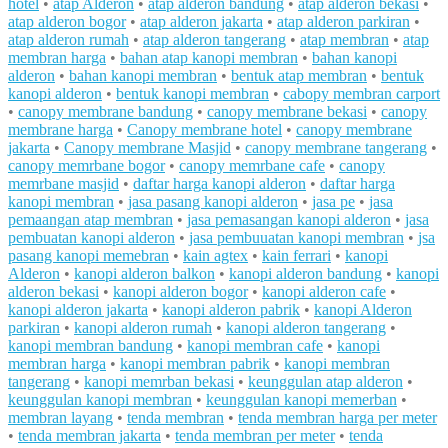
hotel
•
atap Alderon
•
atap alderon bandung
•
atap alderon bekasi
•
atap alderon bogor
•
atap alderon jakarta
•
atap alderon parkiran
•
atap alderon rumah
•
atap alderon tangerang
•
atap membran
•
atap
membran harga
•
bahan atap kanopi membran
•
bahan kanopi
alderon
•
bahan kanopi membran
•
bentuk atap membran
•
bentuk
kanopi alderon
•
bentuk kanopi membran
•
cabopy membran carport
•
canopy membrane bandung
•
canopy membrane bekasi
•
canopy
membrane harga
•
Canopy membrane hotel
•
canopy membrane
jakarta
•
Canopy membrane Masjid
•
canopy membrane tangerang
•
canopy memrbane bogor
•
canopy memrbane cafe
•
canopy
memrbane masjid
•
daftar harga kanopi alderon
•
daftar harga
kanopi membran
•
jasa pasang kanopi alderon
•
jasa pe
•
jasa
pemaangan atap membran
•
jasa pemasangan kanopi alderon
•
jasa
pembuatan kanopi alderon
•
jasa pembuuatan kanopi membran
•
jsa
pasang kanopi memebran
•
kain agtex
•
kain ferrari
•
kanopi
Alderon
•
kanopi alderon balkon
•
kanopi alderon bandung
•
kanopi
alderon bekasi
•
kanopi alderon bogor
•
kanopi alderon cafe
•
kanopi alderon jakarta
•
kanopi alderon pabrik
•
kanopi Alderon
parkiran
•
kanopi alderon rumah
•
kanopi alderon tangerang
•
kanopi membran bandung
•
kanopi membran cafe
•
kanopi
membran harga
•
kanopi membran pabrik
•
kanopi membran
tangerang
•
kanopi memrban bekasi
•
keunggulan atap alderon
•
keunggulan kanopi membran
•
keunggulan kanopi memerban
•
membran layang
•
tenda membran
•
tenda membran harga per meter
•
tenda membran jakarta
•
tenda membran per meter
•
tenda