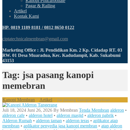
Kanopi Policarbonate
Pagar & Railing
Artikel
Kontak Kami
HP. 0819 1189 8181 / 0812 8650 0122
ciptatechnicalmembran@gmail.com
Marketing Office : Jl. Pendidikan Km. 2 Kp. Cidadap RT. 03
RW. 01 Desa Muaradua, Kec. Kadudampit, Kab. Sukabumi
43153
Tag: jsa pasang kanopi
memebran
Kanopi Membran
>
Artikel
>
jsa pasang kanopi memebran
Juli 18, 2024
Juni 26, 2026
By
Membran
Tenda Membran
alderon
•
alderon cafe
•
alderon hotel
•
alderon masjid
•
alderon pabrik
•
Alderon Rumah
•
alderon taman
•
alderon teras
•
aplikator atap
membran
•
aplikator penyedia jasa kanopi membran
•
atap aldeon