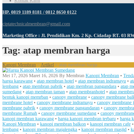
Kontak Kami
HP. 0819 1189 8181 / 0812 8650 0122
ciptatechnicalmembran@gmail.com
Marketing Office : Jl. Pendidikan Km. 2 Kp. Cidadap RT. 03 
Tag: atap membran harga
Kanopi Membran
>
Artikel
>
atap membran harga
Mei 17, 2026
Maret 16, 2026
By
Membran
Kanopi Membran
•
Tend
harga karawang
•
atap membran hotel
•
atap membran indramayu
•
a
lembang
•
atap membran pabrik
•
atap membran pangandara
•
atap m
sumedang
•
atap membran taman
•
atap membranhotel
•
atap membrr
bentuk kanopi memrban
•
canopy membrane
•
canopy membrane bal
membrane hotel
•
canopy membrane indramayu
•
canopy membrane j
membrane pabrik
•
canopy membrane pangandaran
•
canopy membran
membrane Rumah
•
canopy membrane sumedang
•
canopy membran
kanopi membran karawang
•
harga kanopi membran terbaru
•
harga 
Kanopi Membran
•
kanopi membran balkon
•
kanopi membran cafe
lembang
•
kanopi membran majalengka
•
kanopi membran masjid
•
k