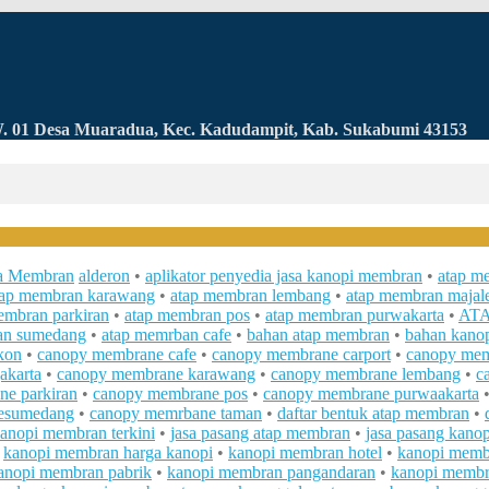
RW. 01 Desa Muaradua, Kec. Kadudampit, Kab. Sukabumi 43153
a Membran
alderon
•
aplikator penyedia jasa kanopi membran
•
atap m
tap membran karawang
•
atap membran lembang
•
atap membran majal
embran parkiran
•
atap membran pos
•
atap membran purwakarta
•
AT
an sumedang
•
atap memrban cafe
•
bahan atap membran
•
bahan kano
kon
•
canopy membrane cafe
•
canopy membrane carport
•
canopy mem
akarta
•
canopy membrane karawang
•
canopy membrane lembang
•
c
e parkiran
•
canopy membrane pos
•
canopy membrane purwaakarta
esumedang
•
canopy memrbane taman
•
daftar bentuk atap membran
•
kanopi membran terkini
•
jasa pasang atap membran
•
jasa pasang kano
•
kanopi membran harga kanopi
•
kanopi membran hotel
•
kanopi memb
anopi membran pabrik
•
kanopi membran pangandaran
•
kanopi membr