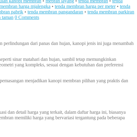
ulan kanopi membran
•
mebran layang
•
tenda membran
•
tenda
 membran harga mjalengka
•
tenda membran harga per meter
•
tenda
bran pabrik
•
tenda membran pangandaran
•
tenda membran parkiran
n taman
0 Comments
 perlindungan dari panas dan hujan, kanopi jenis ini juga menambah
erti sinar matahari dan hujan, sambil tetap memungkinkan
eometri yang kompleks, sesuai dengan kebutuhan dan preferensi
n pemasangan menjadikan kanopi membran pilihan yang praktis dan
i dan detail harga yang terkait, dalam daftar harga ini, biasanya
membran memiliki harga yang bervariasi tergantung pada beberapa