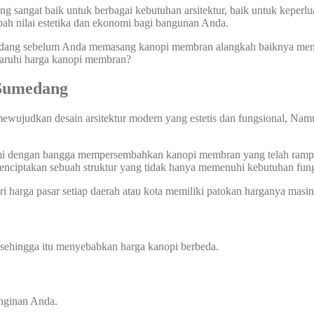
 sangat baik untuk berbagai kebutuhan arsitektur, baik untuk keperlu
ah nilai estetika dan ekonomi bagi bangunan Anda.
ang sebelum Anda memasang kanopi membran alangkah baiknya mengeta
garuhi harga kanopi membran?
Sumedang
ewujudkan desain arsitektur modern yang estetis dan fungsional, Nam
ami dengan bangga mempersembahkan kanopi membran yang telah rampung
enciptakan sebuah struktur yang tidak hanya memenuhi kebutuhan fung
i harga pasar setiap daerah atau kota memiliki patokan harganya masin
 sehingga itu menyebabkan harga kanopi berbeda.
inginan Anda.