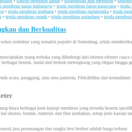
medang
•
kanopi membran taman
•
keunggulan atap membran
•
keungg
a membran harga indramayu
•
tenda membran harga karawang
•
tenda
ng
•
tenda membran lembang
•
tenda membran majalengka
•
tenda mem
s
•
tenda membran rumah
•
tenda membran sumedang
•
tenda membra
kau dan Berkualitas
usi arsitektur yang semakin populer di Sumedang, selain memberikan
iptakan ruang terbuka yang dilindungi dari elemen-elemen cuaca sep
 berbagai bentuk, mulai dari bentuk melengkung yang elegan hingga g
enda acara, panggung, atau area pameran, Fleksibilitas dan kemudaha
eter
ng biaya berbagai jenis kanopi membran yang tersedia beserta spesifikas
l ukuran, bentuk, material, dan fitur tambahan, setiap jenis kanopi 
rmasuk jasa pemasangan dan rangka besi berikut adalah harga terbaru