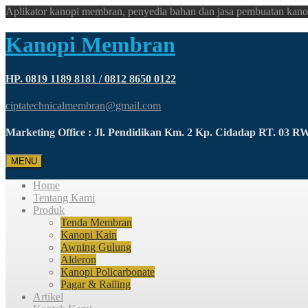
Aplikator kanopi membran, penyedia bahan dan jasa pembuatan kano
Kanopi Membran
HP. 0819 1189 8181 / 0812 8650 0122
ciptatechnicalmembran@gmail.com
Marketing Office : Jl. Pendidikan Km. 2 Kp. Cidadap RT. 03 
MENU
Home
Tentang Kami
Produk
Tenda Membran
Kanopi Kain
Awning Gulung
Alderon
Kanopi Policarbonate
Pagar & Railing
Artikel