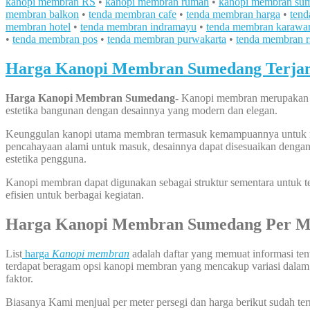
kanopi membran RS
•
kanopi membran rumah
•
kanopi membran su
membran balkon
•
tenda membran cafe
•
tenda membran harga
•
tend
membran hotel
•
tenda membran indramayu
•
tenda membran karawa
•
tenda membran pos
•
tenda membran purwakarta
•
tenda membran r
Harga Kanopi Membran Sumedang Terjang
Harga Kanopi Membran Sumedang-
Kanopi membran merupakan sol
estetika bangunan dengan desainnya yang modern dan elegan.
Keunggulan kanopi utama membran termasuk kemampuannya untuk menc
pencahayaan alami untuk masuk, desainnya dapat disesuaikan dengan
estetika pengguna.
Kanopi membran dapat digunakan sebagai struktur sementara untuk t
efisien untuk berbagai kegiatan.
Harga Kanopi Membran Sumedang Per M
List
harga
Kanopi membran
adalah daftar yang memuat informasi tenta
terdapat beragam opsi kanopi membran yang mencakup variasi dalam ha
faktor.
Biasanya Kami menjual per meter persegi dan harga berikut sudah te