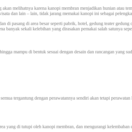
ang akan melihatnya karena kanopi membran menjadikan hunian atau tem
wisata dan lain – lain, tidak jarang memakai kanopi ini sebagai pelengk
dan di pasang di area besar seperti pabrik, hotel, gedung teater gedun
na banyak sekali kelebihan yang dirasakan pemakai salah satunya seper
sehingga mampu di bentuk sesuai dengan desain dan rancangan yang sud
 semua tergantung dengan perawatannya sendiri akan tetapi perawatan 
 yang di tutupi oleh kanopi membran, dan mengurangi kelembaban di