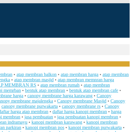
embran
•
atap membran balkon
•
atap membran harga
•
atap membran
engka
•
atap membran masjid
•
atap membran memnran harga
AP MEMBRAN RS
•
atap membran rumah
•
atap membran
pi memrban
•
bentuk atap membran
•
bentuk atap membran cafe
•
brane harga
•
canopy membrane harga karawang
•
Canopy
anopy membrane majalengka
•
Canopy membrane Masjid
•
Canopy
•
canopy membrane purwakarta
•
canopy membrane rs
•
Canopy
daftar harga atap membran
•
daftar harga kanopi membran
•
harga
pi membran
•
jasa pembuatan
•
jasa pembuatan kanopi membran
•
ran indramayu
•
kanopi membran karawang
•
kanopi membran
an parkiran
•
kanopi membran pos
•
kanopi membran purwakarta
•