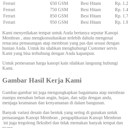
Ferrari
650 GSM
Besi Hitam
Rp. 1.
Ferrari
750 GSM
Besi Hitam
Rp. 1.
Ferrari
850 GSM
Besi Hitam
Rp. 1.
Ferrari
950 GSM
Besi Hitam
Rp. 1.
Kami menyediakan tempat untuk Anda bertanya seputar Kanopi
Membran , atau mengkonsultasikan terlebih dahulu mengenai
renacana pemasangan atap membran yang pas dan sesuai dengan
hunian Anda. Untuk itu silahkan menghubungi Customer servis
Kami yang bisa terhubung dengan Anda kapanpun.
Untuk pemesanan harga kanopi kain silahkan langsung hubungi
Kami.
Gambar Hasil Kerja Kami
Gambar-gambar ini juga mengungkapkan bagaimana atap membran
mampu menahan beban angin, hujan, dan salju dengan anda,
menjaga keamanan dan kenyamanan di dalam bangunan.
Banyak variasi desain dan bentuk yang sering di gunakan untuk
pemasangan Kanopi Membran , pengaplikasian Kanopi Membran
ini juga tergolong fleksibel dan tidak memakan banyak tempat dan
ruang.