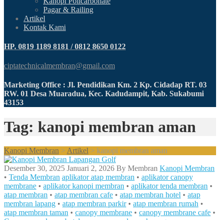
Kanopi Policarbonate
Pagar & Railing
Artikel
Kontak Kami
HP. 0819 1189 8181 / 0812 8650 0122
ciptatechnicalmembran@gmail.com
Marketing Office : Jl. Pendidikan Km. 2 Kp. Cidadap RT. 03
RW. 01 Desa Muaradua, Kec. Kadudampit, Kab. Sukabumi
43153
Tag: kanopi membran aman
Kanopi Membran
>
Artikel
>
kanopi membran aman
Desember 30, 2025
Januari 2, 2026
By
Membran
Kanopi Membran
•
Tenda Membran
aplikator atap membran
•
aplikator canopy
membrane
•
aplikator kanopi membran
•
aplikator tenda membran
•
atap membran
•
atap membran cafe
•
atap membran hotel
•
atap
membran lapang
•
atap membran parkir
•
atap membran rumah
•
atap membran taman
•
canopy membrane
•
canopy membrane cafe
•