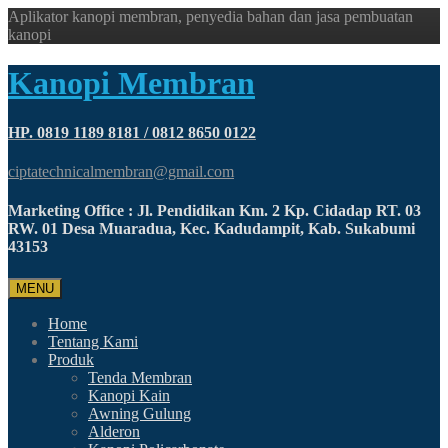
Aplikator kanopi membran, penyedia bahan dan jasa pembuatan
kanopi
Kanopi Membran
HP. 0819 1189 8181 / 0812 8650 0122
ciptatechnicalmembran@gmail.com
Marketing Office : Jl. Pendidikan Km. 2 Kp. Cidadap RT. 03
RW. 01 Desa Muaradua, Kec. Kadudampit, Kab. Sukabumi
43153
MENU
Home
Tentang Kami
Produk
Tenda Membran
Kanopi Kain
Awning Gulung
Alderon