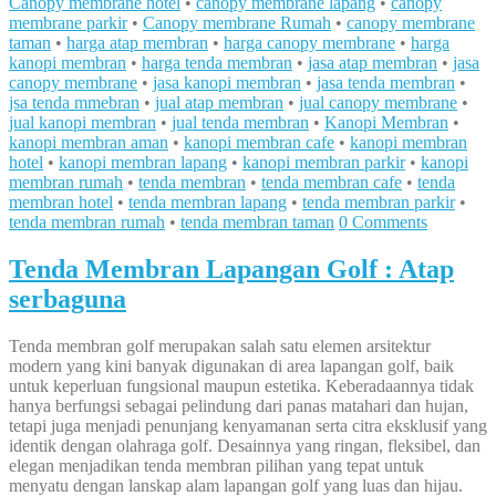
Canopy membrane hotel
•
canopy membrane lapang
•
canopy
membrane parkir
•
Canopy membrane Rumah
•
canopy membrane
taman
•
harga atap membran
•
harga canopy membrane
•
harga
kanopi membran
•
harga tenda membran
•
jasa atap membran
•
jasa
canopy membrane
•
jasa kanopi membran
•
jasa tenda membran
•
jsa tenda mmebran
•
jual atap membran
•
jual canopy membrane
•
jual kanopi membran
•
jual tenda membran
•
Kanopi Membran
•
kanopi membran aman
•
kanopi membran cafe
•
kanopi membran
hotel
•
kanopi membran lapang
•
kanopi membran parkir
•
kanopi
membran rumah
•
tenda membran
•
tenda membran cafe
•
tenda
membran hotel
•
tenda membran lapang
•
tenda membran parkir
•
tenda membran rumah
•
tenda membran taman
0 Comments
Tenda Membran Lapangan Golf : Atap
serbaguna
Tenda membran golf merupakan salah satu elemen arsitektur
modern yang kini banyak digunakan di area lapangan golf, baik
untuk keperluan fungsional maupun estetika. Keberadaannya tidak
hanya berfungsi sebagai pelindung dari panas matahari dan hujan,
tetapi juga menjadi penunjang kenyamanan serta citra eksklusif yang
identik dengan olahraga golf. Desainnya yang ringan, fleksibel, dan
elegan menjadikan tenda membran pilihan yang tepat untuk
menyatu dengan lanskap alam lapangan golf yang luas dan hijau.