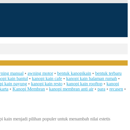
ning manual
•
awning motor
•
bentuk kanopikain
•
bentuk terbaru
opi kain bantul
•
kanopi kain cafe
•
kanopi kain halaman rumah
•
pi kain payung
•
kanopi kain resto
•
kanopi kain rooftop
•
kanopi
karta
•
Kanopi Membran
•
kanopi membran anti air
•
para
•
recasen
•
i kain menjadi pilihan populer untuk menambah nilai estetis