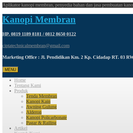
Aplikator kanopi membran, penyedia bahan dan jasa pembuatan kano
Kanopi Membran
HP. 0819 1189 8181 / 0812 8650 0122
ciptatechnicalmembran@gmail.com
Marketing Office : Jl. Pendidikan Km. 2 Kp. Cidadap RT. 03 
MENU
Home
Tentang Kami
Produk
Tenda Membran
Kanopi Kain
Awning Gulung
Alderon
Kanopi Policarbonate
Pagar & Railing
Artikel