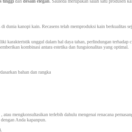
s tinggi
dan
desain elegan
. Sauleda merupakan salah satu produsen ka
 di dunia kanopi kain. Recasens telah memproduksi kain berkualitas s
ki karakteristik unggul dalam hal daya tahan, perlindungan terhadap cua
berikan kombinasi antara estetika dan fungsionalitas yang optimal.
rdasarkan bahan dan rangka
, atau mengkonsultasikan terlebih dahulu mengenai renacana pemasa
g dengan Anda kapanpun.
i.