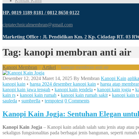
Kontak Kami
HP. 0819 1189 8181 / 0812 8650 0122
ciptatechnicalmembran@gmail.com
Marketing Office : Jl. Pendidikan Km. 2 Kp. Cidadap RT. 03 
Tag: kanopi membran anti air
Kanopi Membran
>
Artikel
>
kanopi membran anti air
Desember 12, 2024
Maret 14, 2025
By
Membran
Kanopi Kain
aplik
kanopi kain
•
harga 2024 desember kanopi kain
•
harga atap membra
kanopi kain jawa tengah
•
kanopi kain jendela
•
kanopi kain jogja
•
k
kain rs
•
kanopi kain rumah
•
kanopi kain rumah sakit
•
kanopi kain t
sauleda
•
sumbrella
•
tempotest
0 Comments
Kanopi Kain Jogja: Sentuhan Elegan unt
Kanopi Kain Jogja
– Kanopi kain adalah salah satu jenis atap atau 
sekaligus fungsionalitas pada berbagai jenis bangunan, seperti rumah t