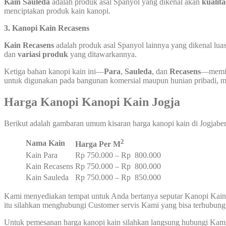
Kain Sauleda
adalah produk asal Spanyol yang dikenal akan
kualita
menciptakan produk kain kanopi.
3. Kanopi Kain Recasens
Kain Recasens
adalah produk asal Spanyol lainnya yang dikenal luas
dan
variasi produk
yang ditawarkannya.
Ketiga bahan kanopi kain ini—
Para
,
Sauleda
, dan
Recasens
—memili
untuk digunakan pada bangunan komersial maupun hunian pribadi, mem
Harga Kanopi Kanopi Kain Jogja
Berikut adalah gambaran umum kisaran harga kanopi kain di Jogjabe
2
Nama Kain
Harga Per M
Kain Para
Rp 750.000 – Rp 800.000
Kain Recasens
Rp 750.000 – Rp 800.000
Kain Sauleda
Rp 750.000 – Rp 850.000
Kami menyediakan tempat untuk Anda bertanya seputar Kanopi Kain 
itu silahkan menghubungi Customer servis Kami yang bisa terhubun
Untuk pemesanan harga kanopi kain silahkan langsung hubungi Kam