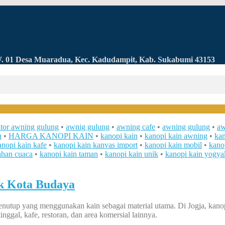
RW. 01 Desa Muaradua, Kec. Kadudampit, Kab. Sukabumi 43153
ator awning gulung
•
awnig gulung
•
awning cafe
•
awning gulung
•
aw
n
•
HARGA KANOPI KAIN
•
kanopi kain
•
kanopi kain awning
•
kan
anopi kain kafe
•
kanopi kain kanvas import
•
kanopi kain mobil
•
kano
ahan cuaca
•
kanopi kain taman
•
kanopi kain unik
•
kanopi kain yogya
uk Kota Budaya
penutup yang menggunakan kain sebagai material utama. Di Jogja, kanop
inggal, kafe, restoran, dan area komersial lainnya.