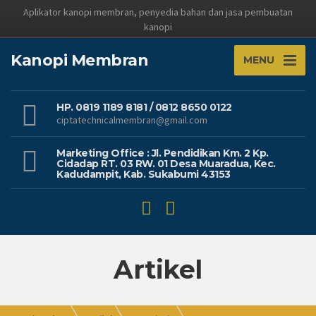
Aplikator kanopi membran, penyedia bahan dan jasa pembuatan
kanopi
Kanopi Membran
MENU
HP. 0819 1189 8181 / 0812 8650 0122
ciptatechnicalmembran@gmail.com
Marketing Office : Jl. Pendidikan Km. 2 Kp.
Cidadap RT. 03 RW. 01 Desa Muaradua, Kec.
Kadudampit, Kab. Sukabumi 43153
Artikel