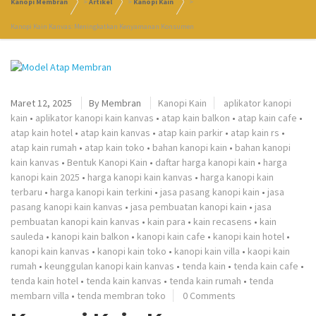
Kanopi Membran
>
Artikel
>
Kanopi Kain
>
Kanopi Kain Kanvas: Meningkatkan Kenyamanan Konsumen
Maret 12, 2025
By
Membran
Kanopi Kain
aplikator kanopi
kain
•
aplikator kanopi kain kanvas
•
atap kain balkon
•
atap kain cafe
•
atap kain hotel
•
atap kain kanvas
•
atap kain parkir
•
atap kain rs
•
atap kain rumah
•
atap kain toko
•
bahan kanopi kain
•
bahan kanopi
kain kanvas
•
Bentuk Kanopi Kain
•
daftar harga kanopi kain
•
harga
kanopi kain 2025
•
harga kanopi kain kanvas
•
harga kanopi kain
terbaru
•
harga kanopi kain terkini
•
jasa pasang kanopi kain
•
jasa
pasang kanopi kain kanvas
•
jasa pembuatan kanopi kain
•
jasa
pembuatan kanopi kain kanvas
•
kain para
•
kain recasens
•
kain
sauleda
•
kanopi kain balkon
•
kanopi kain cafe
•
kanopi kain hotel
•
kanopi kain kanvas
•
kanopi kain toko
•
kanopi kain villa
•
kaopi kain
rumah
•
keunggulan kanopi kain kanvas
•
tenda kain
•
tenda kain cafe
•
tenda kain hotel
•
tenda kain kanvas
•
tenda kain rumah
•
tenda
membarn villa
•
tenda membran toko
0 Comments