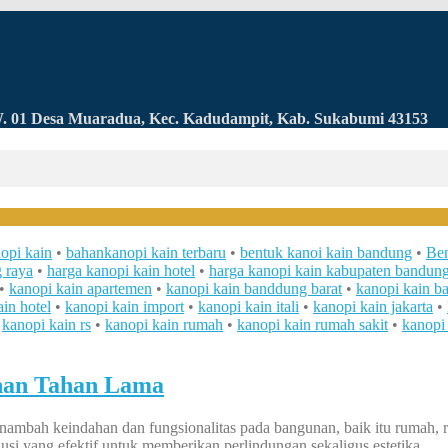
RW. 01 Desa Muaradua, Kec. Kadudampit, Kab. Sukabumi 43153
opi kain
•
bahankanopi kain terbaru
•
bentuk kanoi kain bandung
•
Ben
 raya
•
harga kanopi kain hotel
•
harga kanopi kain kabupaten bandun
•
kanopi kain apartemen
•
kanopi kain banddung barat
•
kanopi kain b
in hotel
•
kanopi kain import
•
kanopi kain itali
•
kanopi kain jakarta
•
•
kanopi kain rs
•
kanopi kain rumah
•
kanopi kain rumah sakit
•
kanopi
han Tahan Lama
enambah keindahan dan fungsionalitas pada bangunan, baik itu rumah, r
usi yang efektif untuk memberikan perlindungan sekaligus estetika.