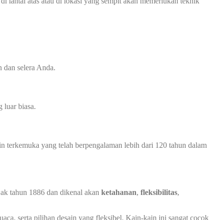
i lantai atas atau di lokasi yang sempit akan memerlukan teknik
 dan selera Anda.
luar biasa.
in terkemuka yang telah berpengalaman lebih dari 120 tahun dalam
ejak tahun 1886 dan dikenal akan
ketahanan
,
fleksibilitas
,
ca, serta pilihan desain yang fleksibel. Kain-kain ini sangat cocok