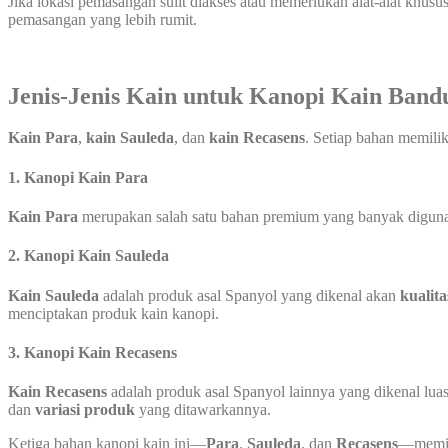
Jika lokasi pemasangan sulit diakses atau memerlukan alat-alat khus
pemasangan yang lebih rumit.
Jenis-Jenis Kain untuk Kanopi Kain Ban
Kain Para
,
kain Sauleda
, dan
kain Recasens
. Setiap bahan memili
1.
Kanopi Kain Para
Kain Para
merupakan salah satu bahan premium yang banyak digunaka
2.
Kanopi Kain Sauleda
Kain Sauleda
adalah produk asal Spanyol yang dikenal akan
kualita
menciptakan produk kain kanopi.
3.
Kanopi Kain Recasens
Kain Recasens
adalah produk asal Spanyol lainnya yang dikenal luas
dan
variasi produk
yang ditawarkannya.
Ketiga bahan kanopi kain ini—
Para
,
Sauleda
, dan
Recasens
—memili