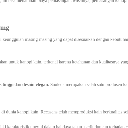
us, ini bisa menambah biaya pemasangan. Misalnya, pemasangan kanopi d
dung
ki keunggulan masing-masing yang dapat disesuaikan dengan kebutuhan
n untuk kanopi kain, terkenal karena ketahanan dan kualitasnya yang 
s tinggi
dan
desain elegan
. Sauleda merupakan salah satu produsen ka
 di dunia kanopi kain. Recasens telah memproduksi kain berkualitas s
ki karakteristik unggul dalam hal daya tahan, perlindungan terhadap cua