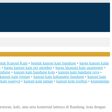
tuk Kanopi Kain
•
bentuk kanopi kain bandung
•
harga kanopi kaiin
g
•
harga kanopi kain per member
•
harga kkanopi kain apartemen
•
andung
•
kanopi kain bandung kota
•
kanopi kain bandung raya
•
kanopi kain jerman
•
kanopi kain kabupaten bandung
•
kanopi kain
 kain soanyol
•
kanopi kain taman
•
kanopi kein rooftop
•
keunggulan
estoran, kafe, atau area komersial lainnya di Bandung, kota dengan