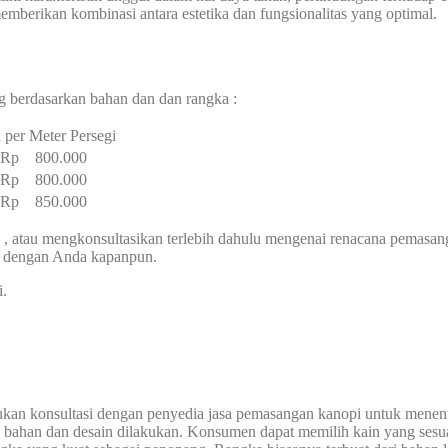
berikan kombinasi antara estetika dan fungsionalitas yang optimal.
g berdasarkan bahan dan dan rangka :
 per Meter Persegi
– Rp 800.000
– Rp 800.000
– Rp 850.000
, atau mengkonsultasikan terlebih dahulu mengenai renacana pemasa
g dengan Anda kapanpun.
i.
ukan konsultasi dengan penyedia jasa pemasangan kanopi untuk menen
n bahan dan desain dilakukan. Konsumen dapat memilih kain yang sesua