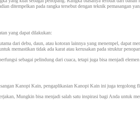
ka yang kuat sebagai penopang. Rangka biasanya terbuat dari bahan lo
mudian ditempelkan pada rangka tersebut dengan teknik pemasangan yan
atan yang dapat dilakukan:
rutama dari debu, daun, atau kotoran lainnya yang menempel, dapat m
 untuk memastikan tidak ada karat atau kerusakan pada struktur penopa
erfungsi sebagai pelindung dari cuaca, tetapi juga bisa menjadi elemen
sangan Kanopi Kain, pengaplikasian Kanopi Kain ini juga tergolong f
kerjakan, Mungkin bisa menjadi salah satu inspirasi bagi Anda untuk