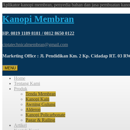
Aplikator kanopi membran, penyedia bahan dan jasa pembuatan kano
Kanopi Membran
HP. 0819 1189 8181 / 0812 8650 0122
ciptatechnicalmembran@gmail.com
Marketing Office : Jl. Pendidikan Km. 2 Kp. Cidadap RT. 03 
MENU
Home
Tentang Kami
Produk
Tenda Membran
Kanopi Kain
Awning Gulung
Alderon
Kanopi Policarbonate
Pagar & Railing
Artikel