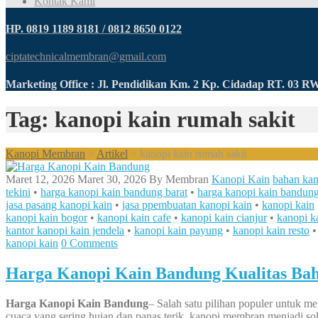
Kontak Kami
HP. 0819 1189 8181 / 0812 8650 0122
ciptatechnicalmembran@gmail.com
Marketing Office : Jl. Pendidikan Km. 2 Kp. Cidadap RT. 03 
Tag: kanopi kain rumah sakit
Kanopi Membran
>
Artikel
>
kanopi kain rumah sakit
Maret 12, 2026
Maret 30, 2026
By
Membran
Kanopi Kain
bahan kan
tekini
•
harga kanopi kain bandung barat
•
harga kanopi kain bandung
jasa pasang kanopi kain
•
jasa ppembuatan kanopi kain
•
kanopi kain
kanopi kain bogor
•
kanopi kain cafe
•
kanopi kain cianjur
•
kanopi ka
kantor kanopi kain jendela
•
kanopi kain payung
•
kanopi kain resto
kanopi kain
0 Comments
Harga Kanopi Kain Bandung Kualitas Ba
Harga Kanopi Kain Bandung
– Salah satu pilihan populer untuk m
cuaca yang sering hujan dan panas terik, kanopi membran menjadi sol