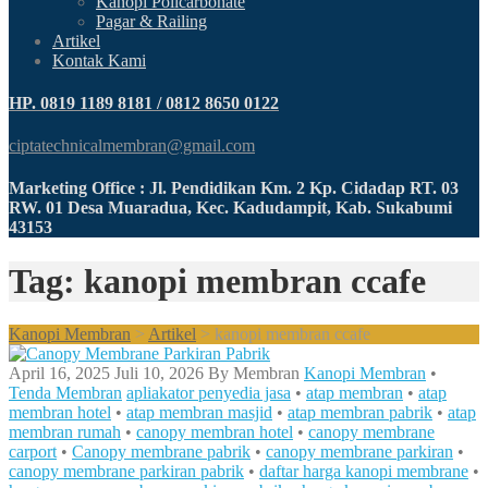
Kanopi Policarbonate
Pagar & Railing
Artikel
Kontak Kami
HP. 0819 1189 8181 / 0812 8650 0122
ciptatechnicalmembran@gmail.com
Marketing Office : Jl. Pendidikan Km. 2 Kp. Cidadap RT. 03
RW. 01 Desa Muaradua, Kec. Kadudampit, Kab. Sukabumi
43153
Tag: kanopi membran ccafe
Kanopi Membran
>
Artikel
>
kanopi membran ccafe
April 16, 2025
Juli 10, 2026
By
Membran
Kanopi Membran
•
Tenda Membran
apliakator penyedia jasa
•
atap membran
•
atap
membran hotel
•
atap membran masjid
•
atap membran pabrik
•
atap
membran rumah
•
canopy membran hotel
•
canopy membrane
carport
•
Canopy membrane pabrik
•
canopy membrane parkiran
•
canopy membrane parkiran pabrik
•
daftar harga kanopi membrane
•