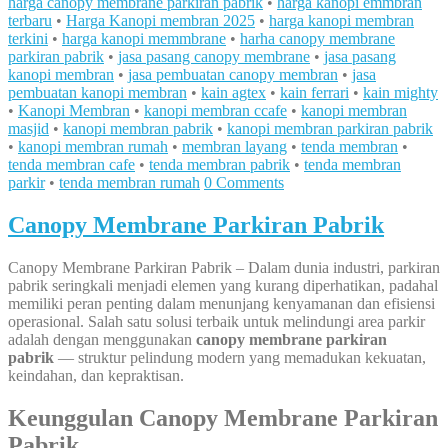
harga canopy membrane parkiran pabrik
•
harga kanopi emmbran
terbaru
•
Harga Kanopi membran 2025
•
harga kanopi membran
terkini
•
harga kanopi memmbrane
•
harha canopy membrane
parkiran pabrik
•
jasa pasang canopy membrane
•
jasa pasang
kanopi membran
•
jasa pembuatan canopy membran
•
jasa
pembuatan kanopi membran
•
kain agtex
•
kain ferrari
•
kain mighty
•
Kanopi Membran
•
kanopi membran ccafe
•
kanopi membran
masjid
•
kanopi membran pabrik
•
kanopi membran parkiran pabrik
•
kanopi membran rumah
•
membran layang
•
tenda membran
•
tenda membran cafe
•
tenda membran pabrik
•
tenda membran
parkir
•
tenda membran rumah
0 Comments
Canopy Membrane Parkiran Pabrik
Canopy Membrane Parkiran Pabrik – Dalam dunia industri, parkiran
pabrik seringkali menjadi elemen yang kurang diperhatikan, padahal
memiliki peran penting dalam menunjang kenyamanan dan efisiensi
operasional. Salah satu solusi terbaik untuk melindungi area parkir
adalah dengan menggunakan
canopy membrane parkiran
pabrik
— struktur pelindung modern yang memadukan kekuatan,
keindahan, dan kepraktisan.
Keunggulan Canopy Membrane Parkiran
Pabrik