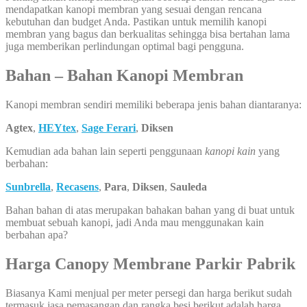
mendapatkan kanopi membran yang sesuai dengan rencana
kebutuhan dan budget Anda. Pastikan untuk memilih kanopi
membran yang bagus dan berkualitas sehingga bisa bertahan lama
juga memberikan perlindungan optimal bagi pengguna.
Bahan – Bahan Kanopi Membran
Kanopi membran sendiri memiliki beberapa jenis bahan diantaranya:
Agtex
,
HEYtex
,
Sage Ferari
,
Diksen
Kemudian ada bahan lain seperti penggunaan
kanopi kain
yang
berbahan:
Sunbrella
,
Recasens
,
Para
,
Diksen
,
Sauleda
Bahan bahan di atas merupakan bahakan bahan yang di buat untuk
membuat sebuah kanopi, jadi Anda mau menggunakan kain
berbahan apa?
Harga Canopy Membrane Parkir Pabrik
Biasanya Kami menjual per meter persegi dan harga berikut sudah
termasuk jasa pemasangan dan rangka besi berikut adalah harga