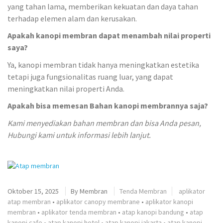
yang tahan lama, memberikan kekuatan dan daya tahan
terhadap elemen alam dan kerusakan.
Apakah kanopi membran dapat menambah nilai properti
saya?
Ya, kanopi membran tidak hanya meningkatkan estetika
tetapi juga fungsionalitas ruang luar, yang dapat
meningkatkan nilai properti Anda.
Apakah bisa memesan Bahan kanopi membrannya saja?
Kami menyediakan bahan membran dan bisa Anda pesan,
Hubungi kami untuk informasi lebih lanjut.
Oktober 15, 2025
By
Membran
Tenda Membran
aplikator
atap membran
•
aplikator canopy membrane
•
aplikator kanopi
membran
•
aplikator tenda membran
•
atap kanopi bandung
•
atap
kanopi cafe
•
atap kanopi hotel
•
atap kanopi jakarta
•
atap kanopi