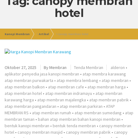
Tag: canopy membran
hotel
Kanopi Membran
>
Artikel
>
canopy membran hotel
Oktober 27, 2025
By
Membran
Tenda Membran
alderon
•
aplikator penyedia jasa kanopi membran
•
atap membra karawang
atap membran purwakarta
•
atap membra lembang
•
atap membran
•
atap membran balkon
•
atap membran cafe
•
atap membran harga
•
atap membran hotel
•
atap membran indramayu
•
atap membran
karawang harga
•
atap membran majalengka
•
atap membran pabrik
•
atap membran pangandaran
•
atap membran parkiran
•
ATAP
MEMBRAN RS
•
atap membran rumah
•
atap membran sumedang
•
atap
membran taman
•
bahan atap membran bahan kanopi membran
•
bentuk kanopi membran
•
bentuk tenda membran
•
canopy membran
hotel
•
canopy membran masjid
•
canopy membran pabrik
•
canopy