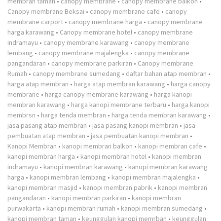
membran taman
•
canopy membrane
•
canopy membrane balkon
•
Canopy membrane Beksai
•
canopy membrane cafe
•
canopy
membrane carport
•
canopy membrane harga
•
canopy membrane
harga karawang
•
Canopy membrane hotel
•
canopy membrane
indramayu
•
canopy membrane karawang
•
canopy membrane
lembang
•
canopy membrane majalengka
•
canopy membrane
pangandaran
•
canopy membrane parkiran
•
Canopy membrane
Rumah
•
canopy membrane sumedang
•
daftar bahan atap membran
•
harga atap membran
•
harga atap membran karawang
•
harga canopy
membrane
•
harga canopy membrane karawang
•
harga kanopi
membran karawang
•
harga kanopi membrane terbaru
•
harga kanopi
membrsn
•
harga tenda membran
•
harga tenda membran karawang
•
jasa pasang atap membran
•
jasa pasang kanopi membran
•
jasa
pembuatan atap membran
•
jasa pembuatan kanopi membran
•
Kanopi Membran
•
kanopi membran balkon
•
kanopi membran cafe
•
kanopi membran harga
•
kanopi membran hotel
•
kanopi membran
indramayu
•
kanopi membran karawang
•
kanopi membran karawang
harga
•
kanopi membran lembang
•
kanopi membran majalengka
•
kanopi membran masjid
•
kanopi membran pabrik
•
kanopi membran
pangandaran
•
kanopi membran parkiran
•
kanopi membran
purwakarta
•
kanopi membran rumah
•
kanopi membran sumedang
•
kanopi membran taman
•
keunggulan kanopi memrban
•
keunggulan