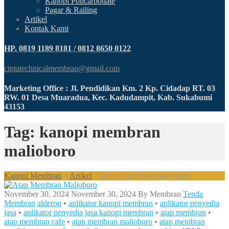
Kanopi Policarbonate
Pagar & Railing
Artikel
Kontak Kami
HP. 0819 1189 8181 / 0812 8650 0122
ciptatechnicalmembran@gmail.com
Marketing Office : Jl. Pendidikan Km. 2 Kp. Cidadap RT. 03
RW. 01 Desa Muaradua, Kec. Kadudampit, Kab. Sukabumi
43153
Tag: kanopi membran
malioboro
Kanopi Membran
>
Artikel
>
kanopi membran malioboro
November 30, 2024
November 30, 2024
By
Membran
Tenda
Membran
alderon
•
aplikator kanopi membran
•
aplikator penyedia
jasa
•
aplikator penyedia jasa kanopi membran
•
atap membran
•
atap membran cafe
•
atap membran malioboro
•
atap membran