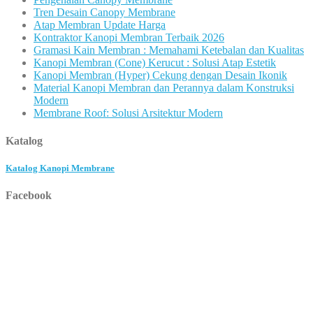
Tren Desain Canopy Membrane
Atap Membran Update Harga
Kontraktor Kanopi Membran Terbaik 2026
Gramasi Kain Membran : Memahami Ketebalan dan Kualitas
Kanopi Membran (Cone) Kerucut : Solusi Atap Estetik
Kanopi Membran (Hyper) Cekung dengan Desain Ikonik
Material Kanopi Membran dan Perannya dalam Konstruksi
Modern
Membrane Roof: Solusi Arsitektur Modern
Katalog
Katalog Kanopi Membrane
Facebook