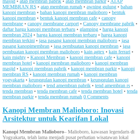
masjid
•
atap membran pabrik
•
atap membran parkir
•
ATAP
MEMBRAN RS
•
atap membran rumah
•
awning gulung
•
bahan
kanopi membran
•
bahan kanopi membran malioboro
•
bentuk
kanopi membran
•
bentuk kanopi membran cafe
•
canopy
membrane
•
canopy membrane carport
•
Canopy membrane pabrik
•
daftar harga kanopi membran terbaru
•
glamping
•
harga kanopi
membran 2024
•
harga kanopi membran terbaru
•
harga kanopi
membran terkini
•
jasa pasang kanopi membran malioboro
•
jasa
pasang kanopimembran
•
jasa pembuatan kanopi membran
•
jasa
pembuatan kanopi membran malioboro
•
kain agtex
•
kain ferrari
•
kain mighty
•
Kanopi Membran
•
kanopi membran cafe
•
kanopi
membran hotel
•
kanopi membran malioboro
•
kanopi membran
masjid
•
kanopi membran pabrik
•
kanopi membran parkir
•
kanopi
membran RS
•
kanopi membran rumah
•
kanopi membran
yogyakarta
•
keunggulan kanopi membran
•
keunggulan kanopi
membran malioboro
•
tend amembran pabrik
•
tend amembran rs
•
tenda membran
•
tenda membran cafe
•
tenda membran hotel
•
tenda
membran parkir
•
tenda membran rumah
0 Comments
Kanopi Membran Malioboro: Inovasi
Arsitektur untuk Kearifan Lokal
Kanopi Membran Malioboro
– Malioboro, kawasan legendaris di
Yogyakarta, telah lama menjadi pusat perhatian wisatawan lokal