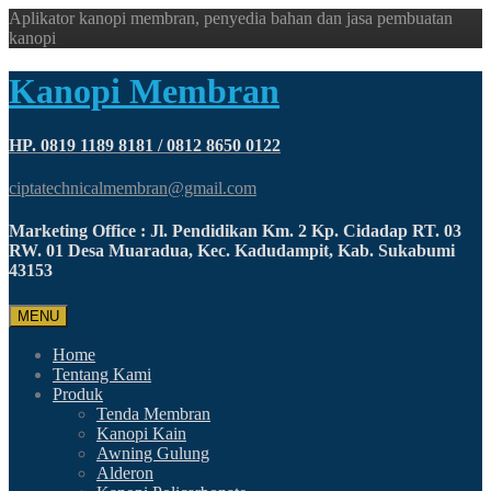
Aplikator kanopi membran, penyedia bahan dan jasa pembuatan
kanopi
Kanopi Membran
HP. 0819 1189 8181 / 0812 8650 0122
ciptatechnicalmembran@gmail.com
Marketing Office : Jl. Pendidikan Km. 2 Kp. Cidadap RT. 03
RW. 01 Desa Muaradua, Kec. Kadudampit, Kab. Sukabumi
43153
MENU
Home
Tentang Kami
Produk
Tenda Membran
Kanopi Kain
Awning Gulung
Alderon