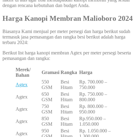
dengan rencana kebutuhan dan budget Anda.
Harga Kanopi Membran Malioboro 2024
Biasanya Kami menjual per meter persegi dan harga berikut sudah
termasuk jasa pemasangan dan rangka besi berikut adalah harga
terbaru 2024:
Berikut list harga kanopi membran Agtex per meter persegi beserta
pemasangan dan rangka:
Merek/
Gramasi
Rangka
Harga
Bahan
550
Besi
Rp. 700.000 –
Agtex
GSM
Hitam
750.000
650
Besi
Rp. 750.000 –
Agtex
GSM
Hitam
800.000
750
Besi
Rp. 800.000 –
Agtex
GSM
Hitam
950.000
850
Besi
Rp.950.000 –
Agtex
GSM
Hitam
1.050.000
950
Besi
Rp. 1.050.000 –
Agtex
GSM
Hitam
1.300.000