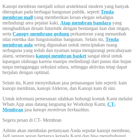
Kanopi membran menjadi solusi arsitektural modern yang banyak
diterapkan pada berbagai bangunan publik, seperti
Tenda
membran mall
yang memberikan kesan elegan sekaligus
melindungi area pejalan kaki,
Atap membran bandara
yang
menghadirkan desain futuristik dengan bentangan luas dan ringan,
serta
Canopy membrane gedung
perkantoran yang menambah
nilai estetika dan fungsionalitas bangunan. Selain itu,
Tenda
membran aula
sering digunakan untuk menciptakan ruang
serbaguna yang teduh dan nyaman tanpa mengurangi pencahayaan
alami, sementara
kanopi membran basket
sangat ideal untuk
lapangan olahraga karena mampu melindungi dari panas dan hujan
tanpa mengganggu sirkulasi udara, sehingga aktivitas tetap dapat
berjalan dengan optimal.
Selain itu, Kami menyediakan jasa pemasangan lain seperti: kain
kanopi membran, kanopi Alderon, dan Kanopi kain di sini.
Untuk informasi pemesanan silahkan hubungi kontak Kami melalui
Whats App atau datang langsung ke Workshop Kami,
CT-
Membran
jasa
kanopi membran berkualitas
.
Segera pesan di CT- Membran
Admin akan membalas pertanyaan Anda seputar kanopi membran,
Jadi jangan segan bertanya kepada Kami dan bisa menghubungi