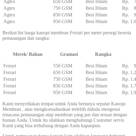
Agtex
650 GSM
Besi Hitam
Rp. 7
Agtex
750 GSM
Besi Hitam
Rp. 8
Agtex
850 GSM
Besi Hitam
Rp. 95
Agtex
950 GSM
Besi Hitam
Rp. 1.
Berikut list harga kanopi membran Ferrari per meter persegi beserta
pemasangan dan rangka:
Merek/ Bahan
Gramasi
Rangka
Ferrari
550 GSM
Besi Hitam
Rp. 95
Ferrari
650 GSM
Besi Hitam
Rp. 1.
Ferrari
750 GSM
Besi Hitam
Rp. 1.
Ferrari
850 GSM
Besi Hitam
Rp. 1.
Ferrari
950 GSM
Besi Hitam
Rp. 1.
Kami menyediakan tempat untuk Anda bertanya seputar Kanopi
Membran , atau mengkonsultasikan terlebih dahulu mengenai
renacana pemasangan atap membran yang pas dan sesuai dengan
hunian Anda. Untuk itu silahkan menghubungi Customer servis
Kami yang bisa terhubung dengan Anda kapanpun.
Untuk pemesanan harga kanopi kain silahkan langsung hubungi