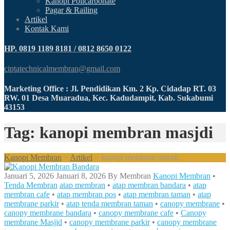
Kanopi Policarbonate
Pagar & Railing
Artikel
Kontak Kami
HP. 0819 1189 8181 / 0812 8650 0122
ciptatechnicalmembran@gmail.com
Marketing Office : Jl. Pendidikan Km. 2 Kp. Cidadap RT. 03
RW. 01 Desa Muaradua, Kec. Kadudampit, Kab. Sukabumi
43153
Tag: kanopi membran masjdi
Kanopi Membran
>
Artikel
>
kanopi membran masjdi
Januari 5, 2026
Januari 8, 2026
By
Membran
Kanopi Membran
•
Tenda Membran
atap membran
•
atap membran bandara
•
atap
membran cafe
•
atap membran pos
•
atap membran taman
•
atap
membrane parkir
•
atap tenda membran taman
•
canopy membrane
•
canopy membrane bandara
•
canopy membrane cafe
•
Canopy
membrane Masjid
•
canopy membrane parkir
•
canopy membrane