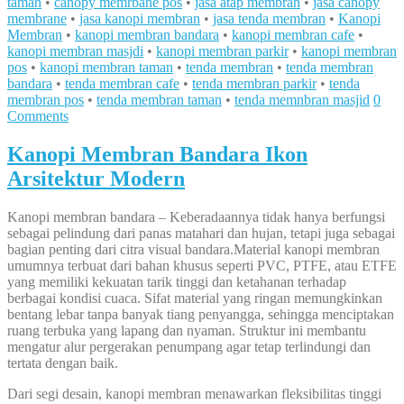
taman
•
canopy memrbane pos
•
jasa atap membran
•
jasa canopy
membrane
•
jasa kanopi membran
•
jasa tenda membran
•
Kanopi
Membran
•
kanopi membran bandara
•
kanopi membran cafe
•
kanopi membran masjdi
•
kanopi membran parkir
•
kanopi membran
pos
•
kanopi membran taman
•
tenda membran
•
tenda membran
bandara
•
tenda membran cafe
•
tenda membran parkir
•
tenda
membran pos
•
tenda membran taman
•
tenda memnbran masjid
0
Comments
Kanopi Membran Bandara Ikon
Arsitektur Modern
Kanopi membran bandara – Keberadaannya tidak hanya berfungsi
sebagai pelindung dari panas matahari dan hujan, tetapi juga sebagai
bagian penting dari citra visual bandara.Material kanopi membran
umumnya terbuat dari bahan khusus seperti PVC, PTFE, atau ETFE
yang memiliki kekuatan tarik tinggi dan ketahanan terhadap
berbagai kondisi cuaca. Sifat material yang ringan memungkinkan
bentang lebar tanpa banyak tiang penyangga, sehingga menciptakan
ruang terbuka yang lapang dan nyaman. Struktur ini membantu
mengatur alur pergerakan penumpang agar tetap terlindungi dan
tertata dengan baik.
Dari segi desain, kanopi membran menawarkan fleksibilitas tinggi