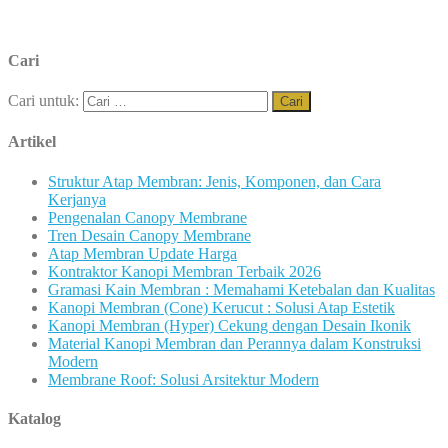
Cari
Cari untuk:
Artikel
Struktur Atap Membran: Jenis, Komponen, dan Cara
Kerjanya
Pengenalan Canopy Membrane
Tren Desain Canopy Membrane
Atap Membran Update Harga
Kontraktor Kanopi Membran Terbaik 2026
Gramasi Kain Membran : Memahami Ketebalan dan Kualitas
Kanopi Membran (Cone) Kerucut : Solusi Atap Estetik
Kanopi Membran (Hyper) Cekung dengan Desain Ikonik
Material Kanopi Membran dan Perannya dalam Konstruksi
Modern
Membrane Roof: Solusi Arsitektur Modern
Katalog